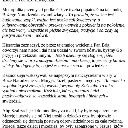
Metropolita przemyski podkreślił, że trzeba popatrzeć na tajemnicę
Bożego Narodzenia oczami wiary. -
To prawda, że ważne jest
budowanie szopki, ważna jest troska stół świąteczny, o
kultywowanie obyczajów przekazywanych z pokolenia na pokolenie,
ale bez wiary wszystkie te piękne zwyczaje, tradycja i obrzędy są
pustym znakiem
– mówił.
Hierarcha zaznaczył, że przez tajemnicę wcielenia Pan Bóg
otworzył nam niebo i dał nam udział w swoim bóstwie, byśmy Go
przyjęli i przekazali innym. -
Jeżeli dzielimy się Bogiem, jeżeli
dzielimy się wiarą z naszymi dziećmi i młodzieżą, to jesteśmy bardzo
wielcy, bo dajemy to, co jest w naszym sercu
– powiedział.
Kaznodzieja wskazywał, że najlepszym nauczycielami wiary w
Boże Narodzenie są: Maryja, Józef, pasterze i mędrcy. -
Ta maleńka
wspólnota jest zawiązką wielkiej wspólnoty Kościoła. To także
symbol uniwersalizmu Kościoła, który gromadzi ludzi
przybywających ze wszystkich stron, bogatych i biednych
–
stwierdził.
Abp Szal zachęcał do modlitwy za matki, by były zapatrzone w
Maryję i uczyły się od Niej troski o dziecko oraz by ojcowie
odznaczali się dojrzałą postawą odpowiedzialności za całą rodziną.
Polecał także dzieci i młodzież, by były zapatrzone w Jezusa, który