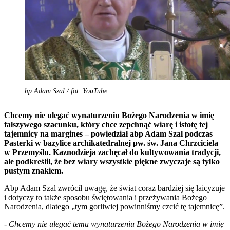
bp Adam Szal / fot. YouTube
Chcemy nie ulegać wynaturzeniu Bożego Narodzenia w imię
fałszywego szacunku, który chce zepchnąć wiarę i istotę tej
tajemnicy na margines – powiedział abp Adam Szal podczas
Pasterki w bazylice archikatedralnej pw. św. Jana Chrzciciela
w Przemyślu. Kaznodzieja zachęcał do kultywowania tradycji,
ale podkreślił, że bez wiary wszystkie piękne zwyczaje są tylko
pustym znakiem.
Abp Adam Szal zwrócił uwagę, że świat coraz bardziej się laicyzuje
i dotyczy to także sposobu świętowania i przeżywania Bożego
Narodzenia, dlatego „tym gorliwiej powinniśmy czcić tę tajemnicę”.
-
Chcemy nie ulegać temu wynaturzeniu Bożego Narodzenia w imię