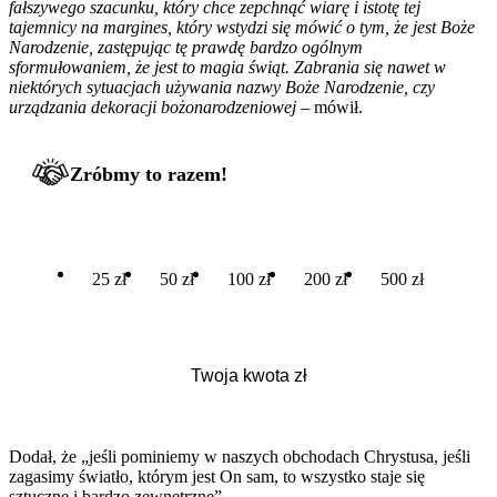
fałszywego szacunku, który chce zepchnąć wiarę i istotę tej
tajemnicy na margines, który wstydzi się mówić o tym, że jest Boże
Narodzenie, zastępując tę prawdę bardzo ogólnym
sformułowaniem, że jest to magia świąt. Zabrania się nawet w
niektórych sytuacjach używania nazwy Boże Narodzenie, czy
urządzania dekoracji bożonarodzeniowej
– mówił.
Zróbmy to razem!
25 zł
50 zł
100 zł
200 zł
500 zł
Dodał, że „jeśli pominiemy w naszych obchodach Chrystusa, jeśli
zagasimy światło, którym jest On sam, to wszystko staje się
sztuczne i bardzo zewnętrzne”.