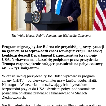
The White House, Public domain, via Wikimedia Commons
Program migracyjny Joe Bidena nie przyniósł poprawy sytuacji
na granicy, za to wprowadził chaos wewnątrz kraju. Do takiej
konkluzji doszedł Departament Bezpieczeństwa Krajowego
USA. Niebawem ma ukazać się podpisane przez prezydenta
Trumpa rozporządzenie cofające pozwolenie na pobyt czasowy
ok. 532 tys. imigrantów.
W czasie swojej prezydentury Joe Biden wprowadził program
zwany CHNV – od pierwszych liter nazw krajów: Kuba, Haiti,
Nikaragua i Wenezuela – umożliwiający ich obywatelom
bezpośredni przylot do USA i dwuletni pobyt, pod warunkiem
posiadania opiekuna prawnego i finansowego w Stanach
Zjednoczonych.
Według administracji byłego prezydenta ten liberalizujący politykę