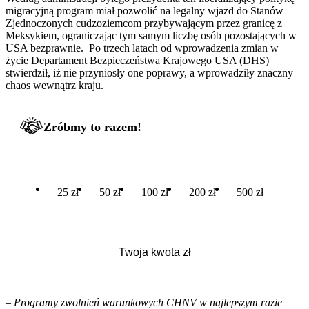
migracyjną program miał pozwolić na legalny wjazd do Stanów
Zjednoczonych cudzoziemcom przybywającym przez granicę z
Meksykiem, ograniczając tym samym liczbę osób pozostających w
USA bezprawnie. Po trzech latach od wprowadzenia zmian w
życie Departament Bezpieczeństwa Krajowego USA (DHS)
stwierdził, iż nie przyniosły one poprawy, a wprowadziły znaczny
chaos wewnątrz kraju.
Zróbmy to razem!
25 zł
50 zł
100 zł
200 zł
500 zł
–
Programy zwolnień warunkowych CHNV w najlepszym razie