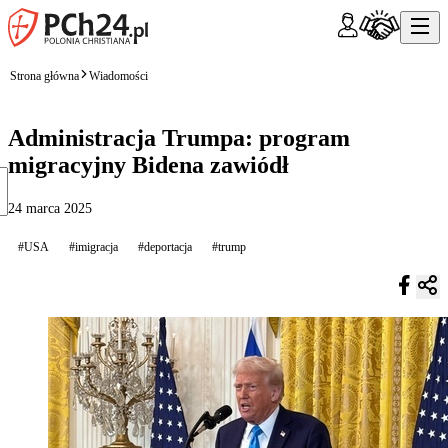
Strona główna
Wiadomości
Administracja Trumpa: program
migracyjny Bidena zawiódł
24 marca 2025
#USA
#imigracja
#deportacja
#trump