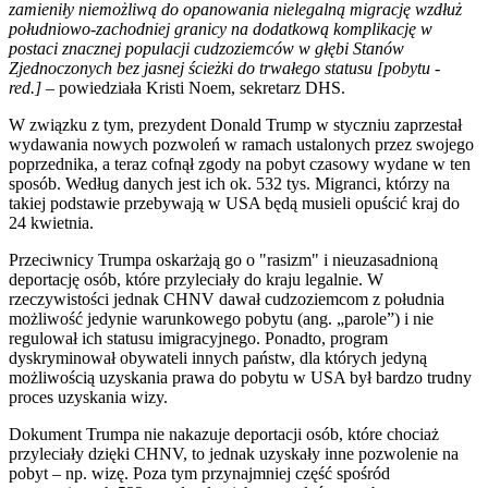
zamieniły niemożliwą do opanowania nielegalną migrację wzdłuż
południowo-zachodniej granicy na dodatkową komplikację w
postaci znacznej populacji cudzoziemców w głębi Stanów
Zjednoczonych bez jasnej ścieżki do trwałego statusu [pobytu -
red.]
– powiedziała Kristi Noem, sekretarz DHS.
W związku z tym, prezydent Donald Trump w styczniu zaprzestał
wydawania nowych pozwoleń w ramach ustalonych przez swojego
poprzednika, a teraz cofnął zgody na pobyt czasowy wydane w ten
sposób. Według danych jest ich ok. 532 tys. Migranci, którzy na
takiej podstawie przebywają w USA będą musieli opuścić kraj do
24 kwietnia.
Przeciwnicy Trumpa oskarżają go o "rasizm" i nieuzasadnioną
deportację osób, które przyleciały do kraju legalnie. W
rzeczywistości jednak CHNV dawał cudzoziemcom z południa
możliwość jedynie warunkowego pobytu (ang. „parole”) i nie
regulował ich statusu imigracyjnego. Ponadto, program
dyskryminował obywateli innych państw, dla których jedyną
możliwością uzyskania prawa do pobytu w USA był bardzo trudny
proces uzyskania wizy.
Dokument Trumpa nie nakazuje deportacji osób, które chociaż
przyleciały dzięki CHNV, to jednak uzyskały inne pozwolenie na
pobyt – np. wizę. Poza tym przynajmniej część spośród