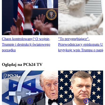
Chaos kontrolowany? O wojnie,
"To przygnębiające".
Trumpie i destrukcji światowego
Przewodniczący episkopatu U
porządku
krytykuje wpis Trumpa o papie
Oglądaj na PCh24 TV