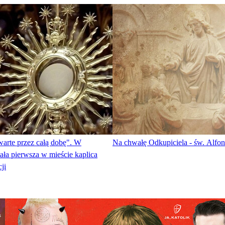
twarte przez całą dobę". W
Na chwałę Odkupiciela - św. Alfon
ła pierwsza w mieście kaplica
ji