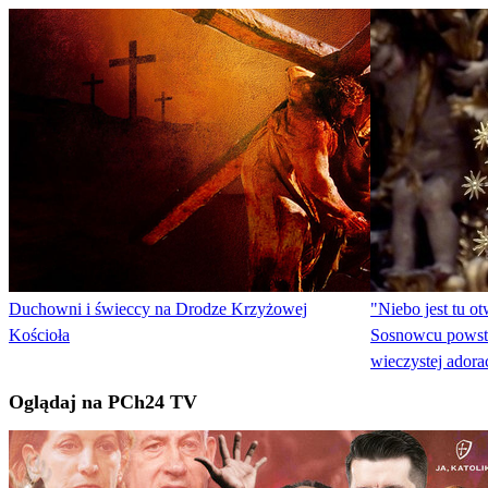
Duchowni i świeccy na Drodze Krzyżowej
"Niebo jest tu o
Kościoła
Sosnowcu powsta
wieczystej adorac
Oglądaj na PCh24 TV