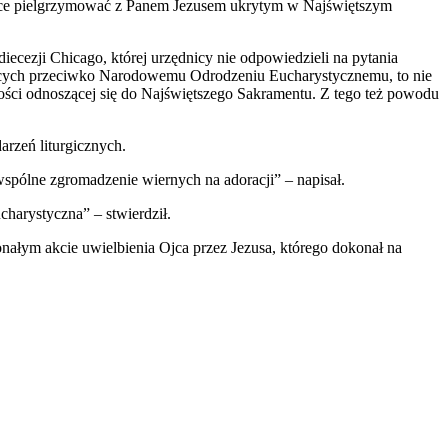
o chce pielgrzymować z Panem Jezusem ukrytym w Najświętszym
iecezji Chicago, której urzędnicy nie odpowiedzieli na pytania
pujących przeciwko Narodowemu Odrodzeniu Eucharystycznemu, to nie
ożności odnoszącej się do Najświętszego Sakramentu. Z tego też powodu
rzeń liturgicznych.
wspólne zgromadzenie wiernych na adoracji” – napisał.
harystyczna” – stwierdził.
onałym akcie uwielbienia Ojca przez Jezusa, którego dokonał na