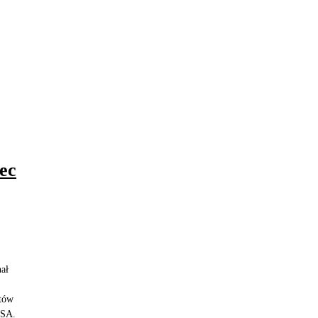
ec
ał
atów
USA.