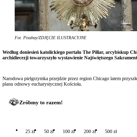
Fot. Pixabay/ZDJĘCIE ILUSTRACYJNE
Według doniesień katolickiego portalu The Pillar, arcybiskup Ch
archidiecezji towarzyszyło wystawienie Najświętszego Sakrame
Narodowa pielgrzymka przejdzie przez region Chicago latem przysz
planu odnowy eucharystycznej Kościoła.
Zróbmy to razem!
25 zł
50 zł
100 zł
200 zł
500 zł