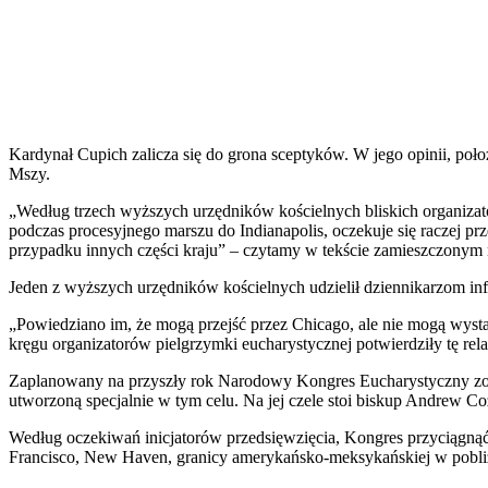
Kardynał Cupich zalicza się do grona sceptyków. W jego opinii, po
Mszy.
„Według trzech wyższych urzędników kościelnych bliskich organizat
podczas procesyjnego marszu do Indianapolis, oczekuje się raczej p
przypadku innych części kraju” – czytamy w tekście zamieszczonym na
Jeden z wyższych urzędników kościelnych udzielił dziennikarzom in
„Powiedziano im, że mogą przejść przez Chicago, ale nie mogą wysta
kręgu organizatorów pielgrzymki eucharystycznej potwierdziły tę rela
Zaplanowany na przyszły rok Narodowy Kongres Eucharystyczny zost
utworzoną specjalnie w tym celu. Na jej czele stoi biskup Andrew C
Według oczekiwań inicjatorów przedsięwzięcia, Kongres przyciągnąć
Francisco, New Haven, granicy amerykańsko-meksykańskiej w pobliż