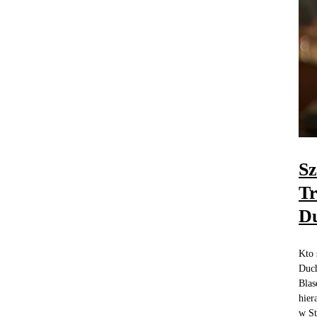
Sz
Tr
Du
Kto 
Duch
Blas
hier
w St