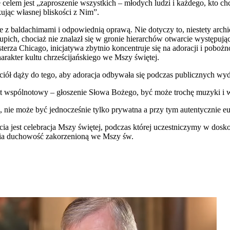
e celem jest „zaproszenie wszystkich – młodych ludzi i każdego, kt
kując własnej bliskości z Nim”.
e z baldachimami i odpowiednią oprawą. Nie dotyczy to, niestety archid
 Cupich, chociaż nie znalazł się w gronie hierarchów otwarcie wystę
asterza Chicago, inicjatywa zbytnio koncentruje się na adoracji i pob
rakter kultu chrześcijańskiego we Mszy świętej.
ół dąży do tego, aby adoracja odbywała się podczas publicznych wyda
tekst wspólnotowy – głoszenie Słowa Bożego, być może trochę muzyki i 
 nie może być jednocześnie tylko prywatna a przy tym autentycznie euc
cia jest celebracja Mszy świętej, podczas której uczestniczymy w dosk
nia duchowość zakorzenioną we Mszy św.