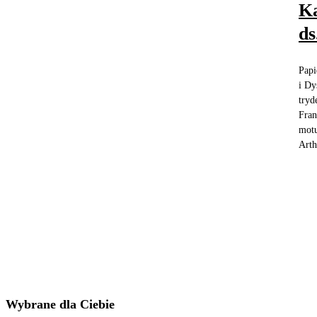
Ka
ds
Papi
i Dy
tryd
Fran
motu
Arth
Wybrane dla Ciebie