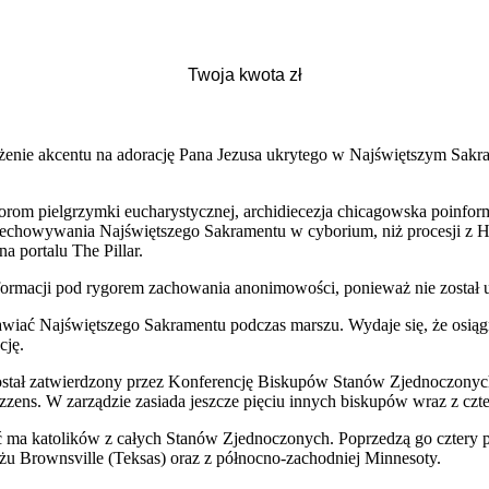
łożenie akcentu na adorację Pana Jezusa ukrytego w Najświętszym Sa
orom pielgrzymki eucharystycznej, archidiecezja chicagowska poinfor
rzechowywania Najświętszego Sakramentu w cyborium, niż procesji z Ho
 portalu The Pillar.
formacji pod rygorem zachowania anonimowości, ponieważ nie został 
wiać Najświętszego Sakramentu podczas marszu. Wydaje się, że osiągnę
cję.
ał zatwierdzony przez Konferencję Biskupów Stanów Zjednoczonych, 
ozzens. W zarządzie zasiada jeszcze pięciu innych biskupów wraz z cz
 ma katolików z całych Stanów Zjednoczonych. Poprzedzą go cztery pi
u Brownsville (Teksas) oraz z północno-zachodniej Minnesoty.