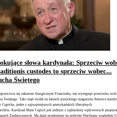
okujące słowa kardynała: Sprzeciw wob
aditionis custodes to sprzeciw wobec...
cha Świętego
sprzeciwia się zakazom liturgicznym Franciszka, ten występuje przeciwko woli
a Świętego. Taki osąd wydał na łamach jezuickiego magazynu America kardyn
e Cupicha, jeden z najważniejszych amerykańskich liberalnych
archów. Kardynał Blase Cupich jest jednym z najbardziej wpływowych purpur
anach Zjednoczonych. Ma duże przełożenie na politykę Watykanu względem 