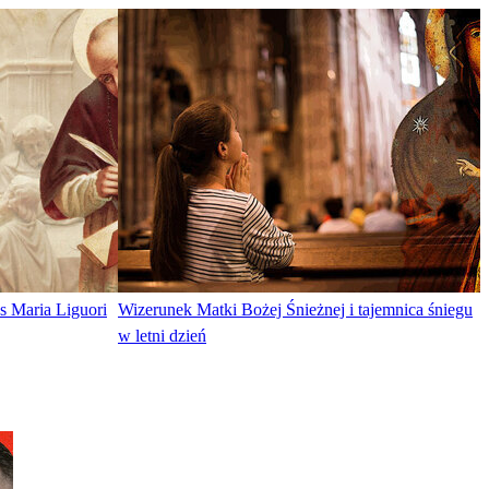
s Maria Liguori
Wizerunek Matki Bożej Śnieżnej i tajemnica śniegu
w letni dzień