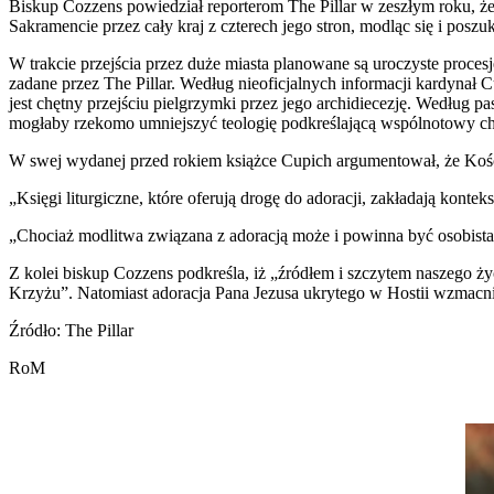
Biskup Cozzens powiedział reporterom The Pillar w zeszłym roku, ż
Sakramencie przez cały kraj z czterech jego stron, modląc się i poszu
W trakcie przejścia przez duże miasta planowane są uroczyste procesj
zadane przez The Pillar. Według nieoficjalnych informacji kardynał
jest chętny przejściu pielgrzymki przez jego archidiecezję. Według p
mogłaby rzekomo umniejszyć teologię podkreślającą wspólnotowy cha
W swej wydanej przed rokiem książce Cupich argumentował, że Kości
„Księgi liturgiczne, które oferują drogę do adoracji, zakładają kon
„Chociaż modlitwa związana z adoracją może i powinna być osobista,
Z kolei biskup Cozzens podkreśla, iż „źródłem i szczytem naszego ży
Krzyżu”. Natomiast adoracja Pana Jezusa ukrytego w Hostii wzmac
Źródło: The Pillar
RoM