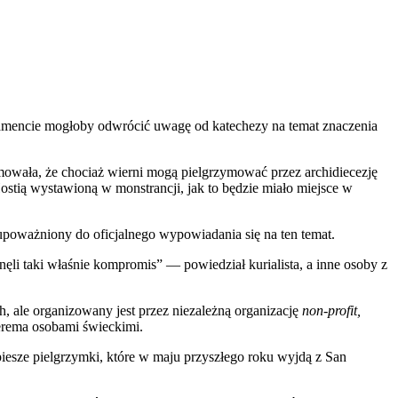
kramencie mogłoby odwrócić uwagę od katechezy na temat znaczenia
mowała, że chociaż wierni mogą pielgrzymować przez archidiecezję
stią wystawioną w monstrancji, jak to będzie miało miejsce w
upoważniony do oficjalnego wypowiadania się na ten temat.
li taki właśnie kompromis” — powiedział kurialista, a inne osoby z
ale organizowany jest przez niezależną organizację
non-profit,
terema osobami świeckimi.
esze pielgrzymki, które w maju przyszłego roku wyjdą z San