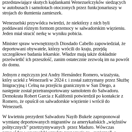
przedstawiające skutych kajdankami Wenezuelczyków siedzących
w autobusach i samolotach otoczonych przez funkcjonariuszy w
strojach do tłumienia zamieszek.
Wenezuelski przywódca twierdzi, że niektórzy z nich byli
poddawani różnym formom przemocy w salwadorskim więzieniu.
Jeden miał stracić nerkę w wyniku pobicia.
Minister spraw wewnętrznych Diosdado Cabello zapowiedział, że
deportowani obywatele, którzy wrócili do kraju, przejdą
szczegółowe badania lekarskie. Władze mają także dokładnie
prześwietlić ich przeszłość, zanim ostatecznie zezwolą im na powrót
do domu.
Jednym z mężczyzn jest Andry Hernández Romero, wizażysta,
który uciekł z Wenezueli w 2024 r. i został zatrzymany przez Służbę
Imigracyjną i Celną na przejściu granicznym w San Diego, a
następnie został przetransportowany samolotem do Salwadoru.
Demokrata Robert Garcia z Kalifornii potwierdził po kontakcie z
Romero, że opuścił on salwadorskie więzienie i wrócił do
Wenezueli.
W kwietniu prezydent Salwadoru Nayib Bukele zaproponował
wymianę deportowanych migrantów za amerykańskich „więźniów
politycznych” przetrzymywanych przez Maduro. Wówczas