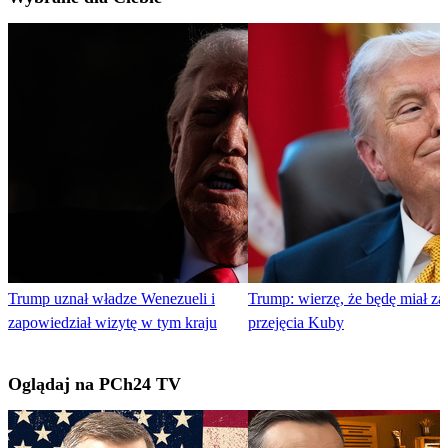
Trump uznał władze Wenezueli i
Trump: wierzę, że będę miał za
zapowiedział wizytę w tym kraju
przejęcia Kuby
Oglądaj na PCh24 TV