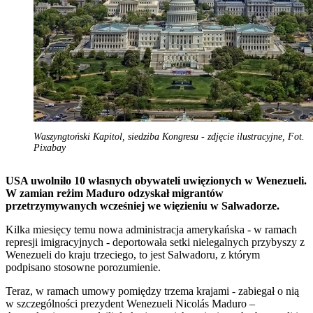
Waszyngtoński Kapitol, siedziba Kongresu - zdjęcie ilustracyjne, Fot.
Pixabay
USA uwolniło 10 własnych obywateli uwięzionych w Wenezueli.
W zamian reżim Maduro odzyskał migrantów
przetrzymywanych wcześniej we więzieniu w Salwadorze.
Kilka miesięcy temu nowa administracja amerykańska - w ramach
represji imigracyjnych - deportowała setki nielegalnych przybyszy z
Wenezueli do kraju trzeciego, to jest Salwadoru, z którym
podpisano stosowne porozumienie.
Teraz, w ramach umowy pomiędzy trzema krajami - zabiegał o nią
w szczególności prezydent Wenezueli Nicolás Maduro –