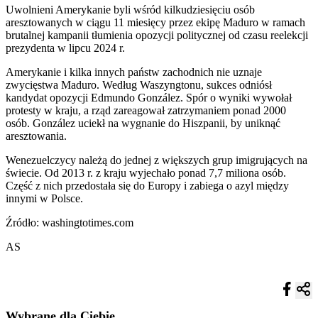
Uwolnieni Amerykanie byli wśród kilkudziesięciu osób
aresztowanych w ciągu 11 miesięcy przez ekipę Maduro w ramach
brutalnej kampanii tłumienia opozycji politycznej od czasu reelekcji
prezydenta w lipcu 2024 r.
Amerykanie i kilka innych państw zachodnich nie uznaje
zwycięstwa Maduro. Według Waszyngtonu, sukces odniósł
kandydat opozycji Edmundo González. Spór o wyniki wywołał
protesty w kraju, a rząd zareagował zatrzymaniem ponad 2000
osób. González uciekł na wygnanie do Hiszpanii, by uniknąć
aresztowania.
Wenezuelczycy należą do jednej z większych grup imigrujących na
świecie. Od 2013 r. z kraju wyjechało ponad 7,7 miliona osób.
Część z nich przedostała się do Europy i zabiega o azyl między
innymi w Polsce.
Źródło: washingtotimes.com
AS
Wybrane dla Ciebie