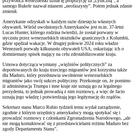
przywódca wenezuelski uznał tę propozycję za „cyniczną”, a
samego Bukele nazwał mianem „neofaszysty”. Potem jednak zdanie
zmienił.
Amerykanie odzyskali w każdym razie dziesięciu własnych
obywateli. Wśród uwolnionych Amerykanów jest m.in. 37-letni
Lucas Hunter, którego rodzina twierdzi, że został porwany w
styczniu przez wenezuelskich strażników granicznych z Kolumbii,
gdzie spędzał wakacje. W drugiej połowie 2024 roku władze
Wenezueli porwały kilkunastu obywateli USA, oskarżając ich o
domniemany spisek mający na celu zdestabilizowanie kraju.
Umowa dotycząca wymiany „więźniów politycznych” za
deportowanych do kraju trzeciego migrantów jest korzystna także
dla Maduro, który przedstawia uwolnienie wenezuelskich
migrantów jako swój sukces polityczny. Przekonuje on, że pomimo
iż administracja Trumpa i inne kraje nie uznają go za legalnego
prezydenta, to jednak prowadzą z nim rozmowy, a więc de facto
uznają jego władzę i potwierdzają jego legitymację do rządów.
Sekretarz stanu Marco Rubio tydzień temu wydał zarządzenie,
zgodnie z którym urzędnicy amerykańscy mogą spotykać się i
prowadzić rozmowy z członkami Zgromadzenia Narodowego, „ale
nie mogą kontaktować się z przedstawicielami reżimu Maduro bez
zgody Departamentu Stanu”.