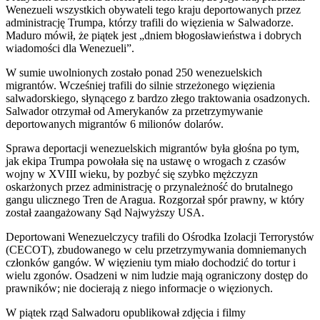
Wenezueli wszystkich obywateli tego kraju deportowanych przez
administrację Trumpa, którzy trafili do więzienia w Salwadorze.
Maduro mówił, że piątek jest „dniem błogosławieństwa i dobrych
wiadomości dla Wenezueli”.
W sumie uwolnionych zostało ponad 250 wenezuelskich
migrantów. Wcześniej trafili do silnie strzeżonego więzienia
salwadorskiego, słynącego z bardzo złego traktowania osadzonych.
Salwador otrzymał od Amerykanów za przetrzymywanie
deportowanych migrantów 6 milionów dolarów.
Sprawa deportacji wenezuelskich migrantów była głośna po tym,
jak ekipa Trumpa powołała się na ustawę o wrogach z czasów
wojny w XVIII wieku, by pozbyć się szybko mężczyzn
oskarżonych przez administrację o przynależność do brutalnego
gangu ulicznego Tren de Aragua. Rozgorzał spór prawny, w który
został zaangażowany Sąd Najwyższy USA.
Deportowani Wenezuelczycy trafili do Ośrodka Izolacji Terrorystów
(CECOT), zbudowanego w celu przetrzymywania domniemanych
członków gangów. W więzieniu tym miało dochodzić do tortur i
wielu zgonów. Osadzeni w nim ludzie mają ograniczony dostęp do
prawników; nie docierają z niego informacje o więzionych.
W piątek rząd Salwadoru opublikował zdjęcia i filmy