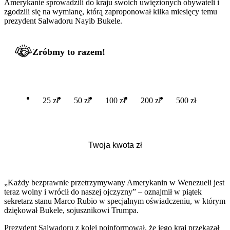
Amerykanie sprowadzili do kraju swoich uwięzionych obywateli i
zgodzili się na wymianę, którą zaproponował kilka miesięcy temu
prezydent Salwadoru Nayib Bukele.
Zróbmy to razem!
25 zł
50 zł
100 zł
200 zł
500 zł
„Każdy bezprawnie przetrzymywany Amerykanin w Wenezueli jest
teraz wolny i wrócił do naszej ojczyzny” – oznajmił w piątek
sekretarz stanu Marco Rubio w specjalnym oświadczeniu, w którym
dziękował Bukele, sojusznikowi Trumpa.
Prezydent Salwadoru z kolei poinformował, że jego kraj przekazał