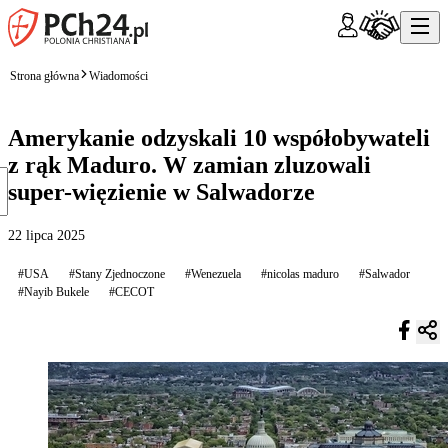
Strona główna
Wiadomości
Amerykanie odzyskali 10 współobywateli
z rąk Maduro. W zamian zluzowali
super-więzienie w Salwadorze
22 lipca 2025
#USA
#Stany Zjednoczone
#Wenezuela
#nicolas maduro
#Salwador
#Nayib Bukele
#CECOT