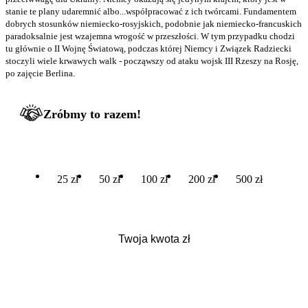
stanie te plany udaremnić albo...współpracować z ich twórcami. Fundamentem
dobrych stosunków niemiecko-rosyjskich, podobnie jak niemiecko-francuskich
paradoksalnie jest wzajemna wrogość w przeszłości. W tym przypadku chodzi
tu głównie o II Wojnę Światową, podczas której Niemcy i Związek Radziecki
stoczyli wiele krwawych walk - począwszy od ataku wojsk III Rzeszy na Rosję,
po zajęcie Berlina.
Zróbmy to razem!
25 zł
50 zł
100 zł
200 zł
500 zł