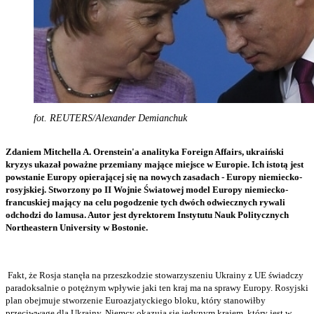
fot. REUTERS/Alexander Demianchuk
Zdaniem Mitchella A. Orenstein'a analityka Foreign Affairs, ukraiński
kryzys ukazał poważne przemiany mające miejsce w Europie. Ich istotą jest
powstanie Europy opierającej się na nowych zasadach - Europy niemiecko-
rosyjskiej. Stworzony po II Wojnie Światowej model Europy niemiecko-
francuskiej mający na celu pogodzenie tych dwóch odwiecznych rywali
odchodzi do lamusa. Autor jest dyrektorem Instytutu Nauk Politycznych
Northeastern University w Bostonie.
Fakt, że Rosja stanęła na przeszkodzie stowarzyszeniu Ukrainy z UE świadczy
paradoksalnie o potężnym wpływie jaki ten kraj ma na sprawy Europy. Rosyjski
plan obejmuje stworzenie Euroazjatyckiego bloku, który stanowiłby
przeciwwagę dla Ukrainy. Niemcy okazują się jedynym krajem, który jest w