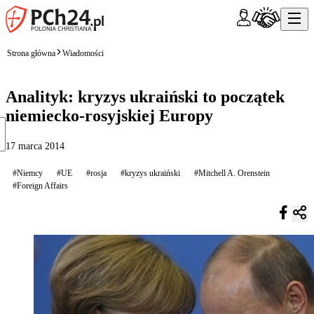
Strona główna
Wiadomości
Analityk: kryzys ukraiński to początek
niemiecko-rosyjskiej Europy
17 marca 2014
#Niemcy
#UE
#rosja
#kryzys ukraiński
#Mitchell A. Orenstein
#Foreign Affairs