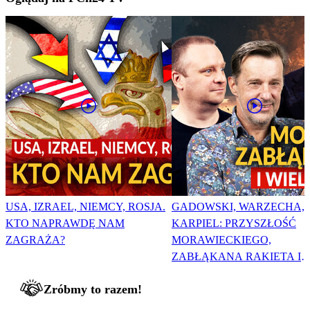
USA, IZRAEL, NIEMCY, ROSJA.
GADOWSKI, WARZECHA,
KTO NAPRAWDĘ NAM
KARPIEL: PRZYSZŁOŚĆ
ZAGRAŻA?
MORAWIECKIEGO,
ZABŁĄKANA RAKIETA I
WIELKA PODMIANA
Zróbmy to razem!