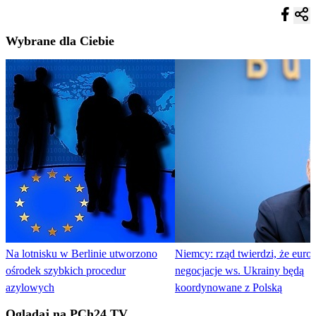
Wybrane dla Ciebie
Na lotnisku w Berlinie utworzono
Niemcy: rząd twierdzi, że europ
ośrodek szybkich procedur
negocjacje ws. Ukrainy będą
azylowych
koordynowane z Polską
Oglądaj na PCh24 TV