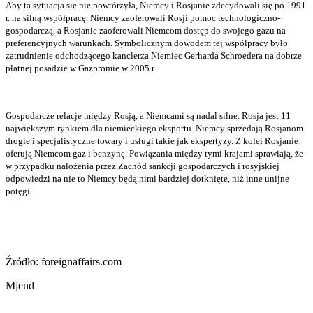
Aby ta sytuacja się nie powtórzyła, Niemcy i Rosjanie zdecydowali się po 1991
r. na silną współpracę. Niemcy zaoferowali Rosji pomoc technologiczno-
gospodarczą, a Rosjanie zaoferowali Niemcom dostęp do swojego gazu na
preferencyjnych warunkach. Symbolicznym dowodem tej współpracy było
zatrudnienie odchodzącego kanclerza Niemiec Gerharda Schroedera na dobrze
płatnej posadzie w Gazpromie w 2005 r.
Gospodarcze relacje między Rosją, a Niemcami są nadal silne. Rosja jest 11
największym rynkiem dla niemieckiego eksportu. Niemcy sprzedają Rosjanom
drogie i specjalistyczne towary i usługi takie jak ekspertyzy. Z kolei Rosjanie
oferują Niemcom gaz i benzynę. Powiązania między tymi krajami sprawiają, że
w przypadku nałożenia przez Zachód sankcji gospodarczych i rosyjskiej
odpowiedzi na nie to Niemcy będą nimi bardziej dotknięte, niż inne unijne
potęgi.
Źródło: foreignaffairs.com
Mjend