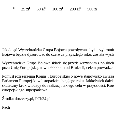
25 zł
50 zł
100 zł
200 zł
500 zł
Jak dotąd Wyszehradzka Grupa Bojowa powoływana była trzykrotnie,
Bojowa będzie dyżurować do czerwca przyszłego roku; została wystaw
Wyszehradzka Grupa Bojowa składa się przede wszystkim z polskic
poza Unię Europejską, nawet 6000 km od Brukseli, celem prowadzeni
Pomysł rozszerzenia Komisji Europejskiej o nowe stanowisko związan
Parlament Europejski w listopadzie ubiegłego roku. Jakkolwiek dalek
skuteczny krok wiodący do realizacji takiego celu w przyszłości. Kor
europejskiego superpaństwa.
Źródła: dorzeczy.pl, PCh24.pl
Pach