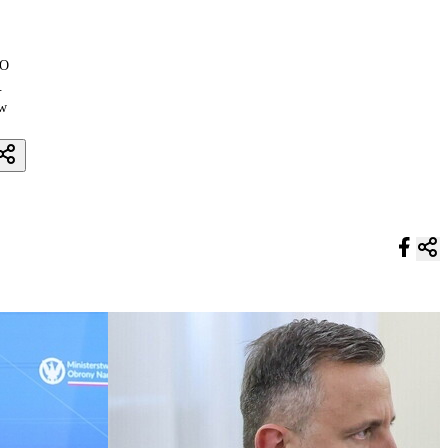
 O
.
ów