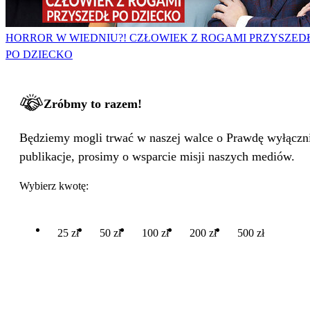
HORROR W WIEDNIU?! CZŁOWIEK Z ROGAMI PRZYSZED
PO DZIECKO
Zróbmy to razem!
Będziemy mogli trwać w naszej walce o Prawdę wyłącznie
publikacje, prosimy o wsparcie misji naszych mediów.
Wybierz kwotę:
25 zł
50 zł
100 zł
200 zł
500 zł