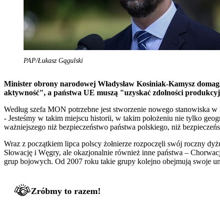
PAP/Łukasz Gągulski
Minister obrony narodowej Władysław Kosiniak-Kamysz domaga si
aktywność", a państwa UE muszą "uzyskać zdolności produkcy
Według szefa MON potrzebne jest stworzenie nowego stanowiska w Ko
- Jesteśmy w takim miejscu historii, w takim położeniu nie tylko geo
ważniejszego niż bezpieczeństwo państwa polskiego, niż bezpieczeńs
Wraz z początkiem lipca polscy żołnierze rozpoczęli swój roczny d
Słowację i Węgry, ale okazjonalnie również inne państwa – Chorwacj
grup bojowych. Od 2007 roku takie grupy kolejno obejmują swoje un
Zróbmy to razem!