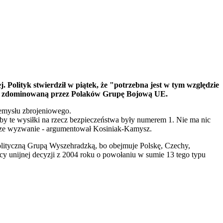
olityk stwierdził w piątek, że "potrzebna jest w tym względzie
ez zdominowaną przez Polaków Grupę Bojową UE.
zemysłu zbrojeniowego.
żeby te wysiłki na rzecz bezpieczeństwa były numerem 1. Nie ma nic
ększe wyzwanie - argumentował Kosiniak-Kamysz.
olityczną Grupą Wyszehradzką, bo obejmuje Polskę, Czechy,
cy unijnej decyzji z 2004 roku o powołaniu w sumie 13 tego typu