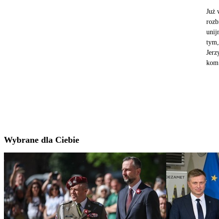
Już 
rozb
unij
tym,
Jerz
kom.
Wybrane dla Ciebie