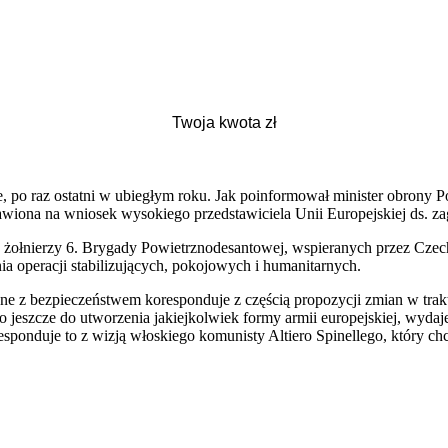
 po raz ostatni w ubiegłym roku. Jak poinformował minister obrony
iona na wniosek wysokiego przedstawiciela Unii Europejskiej ds. zag
h żołnierzy 6. Brygady Powietrznodesantowej, wspieranych przez Cz
a operacji stabilizujących, pokojowych i humanitarnych.
e z bezpieczeństwem koresponduje z częścią propozycji zmian w trakt
o jeszcze do utworzenia jakiejkolwiek formy armii europejskiej, wyda
esponduje to z wizją włoskiego komunisty Altiero Spinellego, który chc