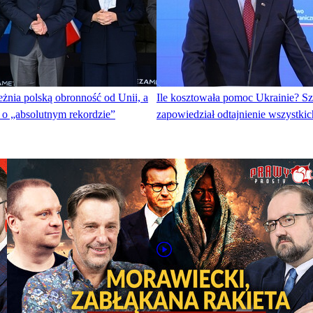
żnia polską obronność od Unii, a
Ile kosztowała pomoc Ukrainie? 
 „absolutnym rekordzie”
zapowiedział odtajnienie wszystkic