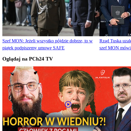
Szef MON: Jeżeli wszystko pójdzie dobrze, to w
Rząd Tuska uzale
piątek podpiszemy umowę SAFE
szef MON mówi o
Oglądaj na PCh24 TV