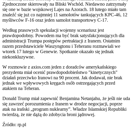
Zjednoczone skierowały na Bliski Wschód. Niedawno zatrzymały
się one w bazie wojskowej Lajes na Azorach. 18 lutego miało tam
znaleźć się już co najmniej 11 samolotów tankujących KPC-46, 12
myśliwców F-16 oraz jeden samolot transportowy C-17.
Według prasowych spekulacji wojenny scenariusz jest
prawdopodobny. Powodem ma być brak satysfakcjonujących dla
administracji Trumpa postępów pertraktacji z Iranem. Ostatnim
razem przedstawiciele Waszyngtonu i Teheranu rozmawiali we
wtorek 17 lutego w Genewie. Spotkanie okazało się jednak
niekonkluzywne.
W rozmowie z axios.com jeden z doradców amerykańskiego
prezydenta miał ocenić prawdopodobieństwo "kinetycznych"
działań przeciwko Iranowi na 90 procent. Jak dodawał, nie brak
jednak we wpływowych kręgach osób ostrzegających przed
atakiem na Teheran.
Donald Trump miał zapewnić Benjamina Netanjahu, że jeśli nie uda
się zawrzeć porozumienia z Iranem w drodze negocjacji, poprze
atak na irański „program nuklearny”. Władze Islamskiej Republiki
twierdzą, że nie dążą do zdobycia broni jądrowej.
Źródło: rp.pl