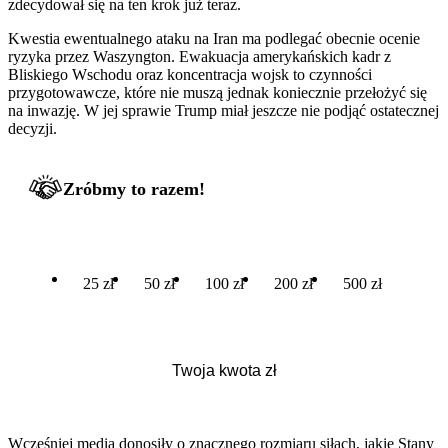
zdecydował się na ten krok już teraz.
Kwestia ewentualnego ataku na Iran ma podlegać obecnie ocenie
ryzyka przez Waszyngton. Ewakuacja amerykańskich kadr z
Bliskiego Wschodu oraz koncentracja wojsk to czynności
przygotowawcze, które nie muszą jednak koniecznie przełożyć się
na inwazję. W jej sprawie Trump miał jeszcze nie podjąć ostatecznej
decyzji.
Zróbmy to razem!
25 zł
50 zł
100 zł
200 zł
500 zł
Wcześniej media donosiły o znacznego rozmiaru siłach, jakie Stany