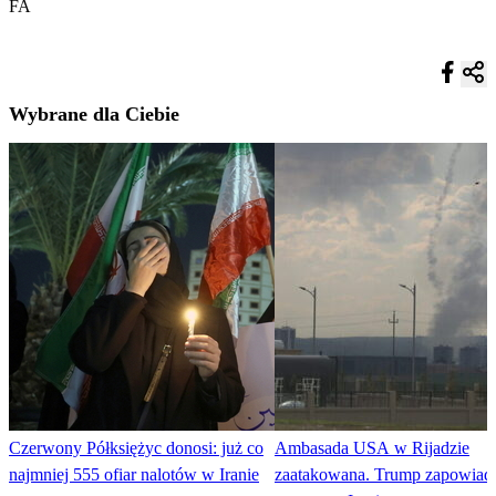
FA
Wybrane dla Ciebie
Czerwony Półksiężyc donosi: już co
Ambasada USA w Rijadzie
najmniej 555 ofiar nalotów w Iranie
zaatakowana. Trump zapowiad