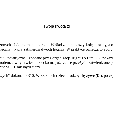
zonych aż do momentu porodu. W ślad za nim poszły kolejne stany, a ob
eczny", który zatwierdzi dwóch lekarzy. W praktyce oznacza to abor
j i Pediatrycznej, zbadane przez organizację Right To Life UK, poka
orodem, a w tym wieku dziecko ma już szanse przeżyć - zatwierdzone 
te w... 9. miesiącu ciąży.
owych" dokonano 310. W 33 z nich dzieci urodziły się
żywe
(!!!)
, po c