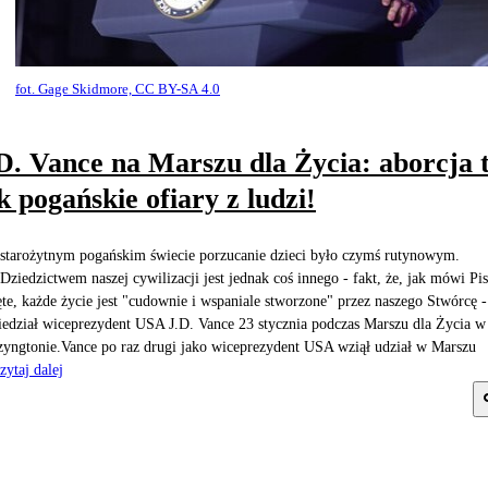
fot. Gage Skidmore, CC BY-SA 4.0
D. Vance na Marszu dla Życia: aborcja 
k pogańskie ofiary z ludzi!
starożytnym pogańskim świecie porzucanie dzieci było czymś rutynowym.
) Dziedzictwem naszej cywilizacji jest jednak coś innego - fakt, że, jak mówi P
te, każde życie jest "cudownie i wspaniale stworzone" przez naszego Stwórcę -
edział wiceprezydent USA J.D. Vance 23 stycznia podczas Marszu dla Życia w
yngtonie.Vance po raz drugi jako wiceprezydent USA wziął udział w Marszu
zytaj dalej