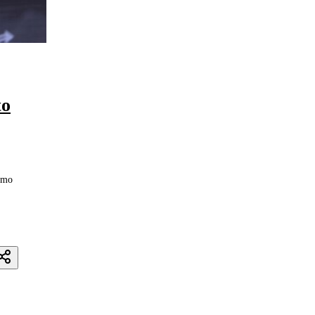
to
ismo