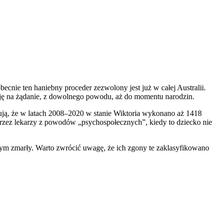
ecnie ten haniebny proceder zezwolony jest już w całej Australii.
cję na żądanie, z dowolnego powodu, aż do momentu narodzin.
zują, że w latach 2008–2020 w stanie Wiktoria wykonano aż 1418
przez lekarzy z powodów „psychospołecznych”, kiedy to dziecko nie
zym zmarły. Warto zwrócić uwagę, że ich zgony te zaklasyfikowano