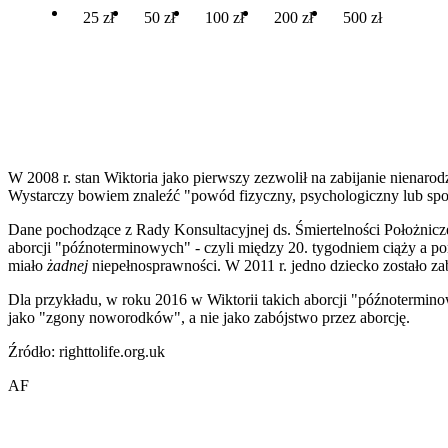
25 zł
50 zł
100 zł
200 zł
500 zł
W 2008 r. stan Wiktoria jako pierwszy zezwolił na zabijanie nienarod
Wystarczy bowiem znaleźć "powód fizyczny, psychologiczny lub społ
Dane pochodzące z Rady Konsultacyjnej ds. Śmiertelności Położnicze
aborcji "późnoterminowych" - czyli między 20. tygodniem ciąży a p
miało
żadnej
niepełnosprawności. W 2011 r. jedno dziecko zostało zabi
Dla przykładu, w roku 2016 w Wiktorii takich aborcji "późnotermin
jako "zgony noworodków", a nie jako zabójstwo przez aborcję.
Źródło: righttolife.org.uk
AF