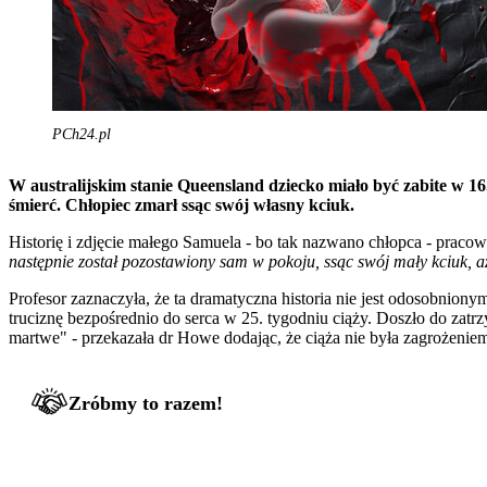
PCh24.pl
W australijskim stanie Queensland dziecko miało być zabite w 16.
śmierć. Chłopiec zmarł ssąc swój własny kciuk.
Historię i zdjęcie małego Samuela - bo tak nazwano chłopca - praco
następnie został pozostawiony sam w pokoju, ssąc swój mały kciuk, 
Profesor zaznaczyła, że ta dramatyczna historia nie jest odosobnio
truciznę bezpośrednio do serca w 25. tygodniu ciąży. Doszło do zatr
martwe" - przekazała dr Howe dodając, że ciąża nie była zagrożeniem 
Zróbmy to razem!