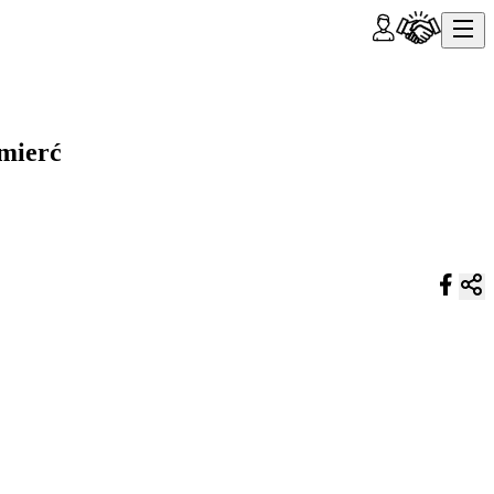
śmierć