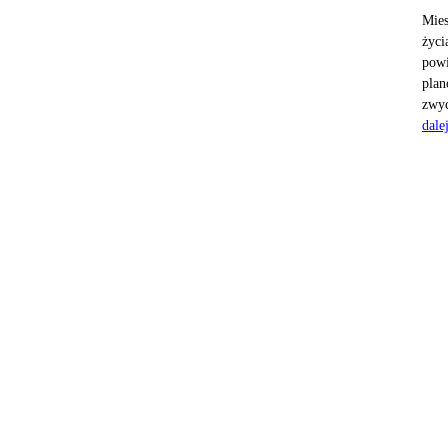
Mies
życi
powi
plan
zwyc
dale