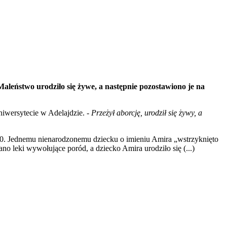
 Maleństwo urodziło się żywe, a następnie pozostawiono je na
niwersytecie w Adelajdzie. -
Przeżył aborcję, urodził się żywy, a
ż 50. Jednemu nienarodzonemu dziecku o imieniu Amira „wstrzyknięto
no leki wywołujące poród, a dziecko Amira urodziło się (...)