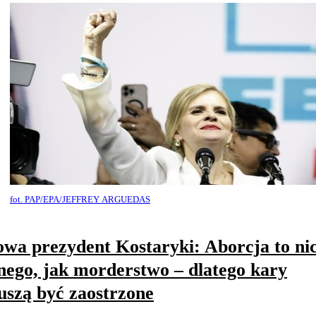
fot. PAP/EPA/JEFFREY ARGUEDAS
wa prezydent Kostaryki: Aborcja to ni
nego, jak morderstwo – dlatego kary
szą być zaostrzone