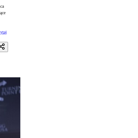
ńca
jące
ytaj