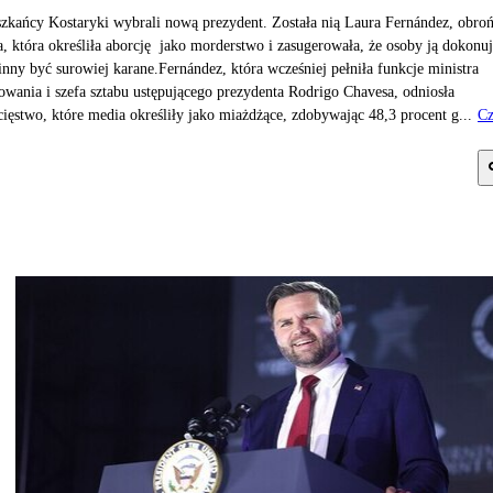
zkańcy Kostaryki wybrali nową prezydent. Została nią Laura Fernández, obro
a, która określiła aborcję jako morderstwo i zasugerowała, że osoby ją dokonu
nny być surowiej karane.Fernández, która wcześniej pełniła funkcje ministra
owania i szefa sztabu ustępującego prezydenta Rodrigo Chavesa, odniosła
ięstwo, które media określiły jako miażdżące, zdobywając 48,3 procent g...
Cz
j