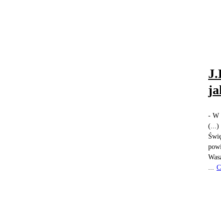
J.
ja
- W 
(...
Świę
powi
Wasz
...
C