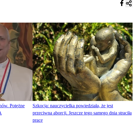
nów. Potężne
Szkocja: nauczycielka powiedziała, że jest
A
przeciwna aborcji. Jeszcze tego samego dnia straciła
pracę