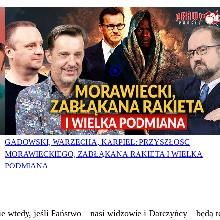
GADOWSKI, WARZECHA, KARPIEL: PRZYSZŁOŚĆ
MORAWIECKIEGO, ZABŁĄKANA RAKIETA I WIELKA
PODMIANA
 wtedy, jeśli Państwo – nasi widzowie i Darczyńcy – będą te