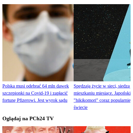
Polska musi odebrać 64 mln dawek
Spędzają życie w sieci, siedzą 
szczepionki na Covid-19 i zapłacić
mieszkaniu miesiące. Japońskie
fortunę Pfizerowi. Jest wyrok sądu
"hikikomori" coraz popularniej
świecie
Oglądaj na PCh24 TV