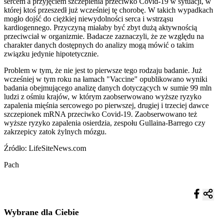
sercem a przyjęciem szczepienia przeciwko Covid-19 w sytuacji, w
której ktoś przeszedł już wcześniej tę chorobę. W takich wypadkach
mogło dojść do ciężkiej niewydolności serca i wstrząsu
kardiogennego. Przyczyną miałaby być zbyt dużą aktywnością
przeciwciał w organizmie. Badacze zaznaczyli, że ze względu na
charakter danych dostępnych do analizy mogą mówić o takim
związku jedynie hipotetycznie.
Problem w tym, że nie jest to pierwsze tego rodzaju badanie. Już
wcześniej w tym roku na łamach "Vaccine" opublikowano wyniki
badania obejmującego analizę danych dotyczących w sumie 99 mln
ludzi z ośmiu krajów, w którym zaobserwowano wyższe ryzyko
zapalenia mięśnia sercowego po pierwszej, drugiej i trzeciej dawce
szczepionek mRNA przeciwko Covid-19. Zaobserwowano też
wyższe ryzyko zapalenia osierdzia, zespołu Gullaina-Barrego czy
zakrzepicy zatok żylnych mózgu.
Źródło: LifeSiteNews.com
Pach
Wybrane dla Ciebie