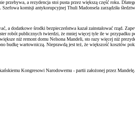
ie przebywa, a rezydencja stoi pusta przez większą część roku. Dlateg
 Szefowa komisji antykorupcyjnej Thuli Madonsela zarządziła śledztw
ać, a dodatkowe środki bezpieczeństwa kazał zainstalować rząd. Zapew
ister robót publicznych twierdzi, że mniej więcej tyle ile w przypadku
e większe niż remont domu Nelsona Mandeli, sto razy więcej niż prezy
budkę wartowniczą. Nieprawdą jest też, że większość kosztów pokryje
rykańskiemu Kongresowi Narodowemu - partii założonej przez Mandelę