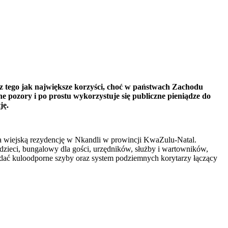
z tego jak największe korzyści, choć w państwach Zachodu
dne pozory i po prostu wykorzystuje się publiczne pieniądze do
ję.
 wiejską rezydencję w Nkandli w prowincji KwaZulu-Natal.
 dzieci, bungalowy dla gości, urzędników, służby i wartowników,
iadać kuloodporne szyby oraz system podziemnych korytarzy łączący