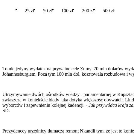
25 zł
50 zł
100 zł
200 zł
500 zł
To nie jedyny wydatek na prywatne cele Zumy. 70 mln dolarów wyda
Johannesburgiem. Poza tym 100 mln dol. kosztowała rozbudowa i wy
Utrzymywanie dwóch ośrodków władzy - parlamentarnej w Kapsztadz
zwłaszcza w kontekście biedy jaka dotyka większość obywateli. Li
wyborców i zapewnieniu kolejnej kadencji. -
Jak przywódca kraju za
SD.
Prezydenccy urzędnicy tłumaczą remont Nkandli tym, że jest to konie