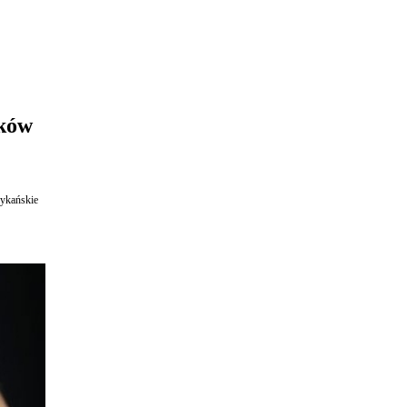
ików
rykańskie