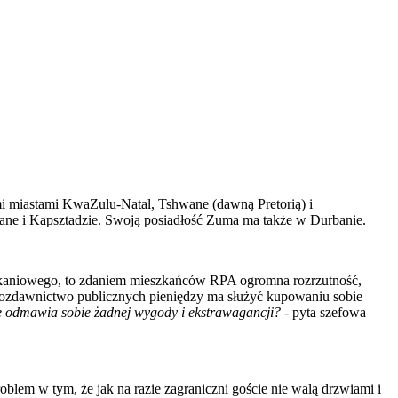
i miastami KwaZulu-Natal, Tshwane (dawną Pretorią) i
ane i Kapsztadzie. Swoją posiadłość Zuma ma także w Durbanie.
zkaniowego, to zdaniem mieszkańców RPA ogromna rozrzutność,
 rozdawnictwo publicznych pieniędzy ma służyć kupowaniu sobie
e odmawia sobie żadnej wygody i ekstrawagancji?
- pyta szefowa
blem w tym, że jak na razie zagraniczni goście nie walą drzwiami i