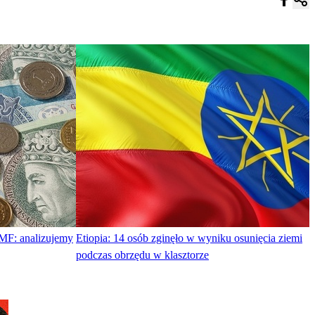
MF: analizujemy
Etiopia: 14 osób zginęło w wyniku osunięcia ziemi
podczas obrzędu w klasztorze