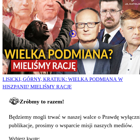
LISICKI, GÓRNY, KRATIUK: WIELKA PODMIANA W
HISZPANII? MIELIŚMY RACJĘ
Zróbmy to razem!
Będziemy mogli trwać w naszej walce o Prawdę wyłącznie
publikacje, prosimy o wsparcie misji naszych mediów.
Wybierz kwotę: