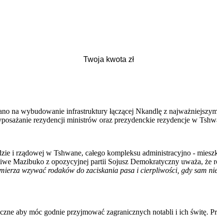
no na wybudowanie infrastruktury łączącej Nkandlę z najważniejszym
posażanie rezydencji ministrów oraz prezydenckie rezydencje w Tshw
ie i rządowej w Tshwane, całego kompleksu administracyjno - mies
ndiwe Mazibuko z opozycyjnej partii Sojusz Demokratyczny uważa, że
mierza wzywać rodaków do zaciskania pasa i cierpliwości, gdy sam ni
czne aby móc godnie przyjmować zagranicznych notabli i ich świtę. Pro