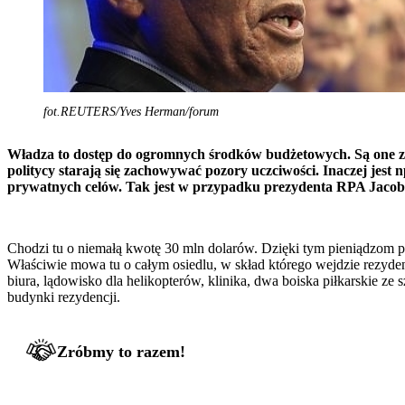
fot.REUTERS/Yves Herman/forum
Władza to dostęp do ogromnych środków budżetowych. Są one z 
politycy starają się zachowywać pozory uczciwości. Inaczej jest n
prywatnych celów. Tak jest w przypadku prezydenta RPA Jacob
Chodzi tu o niemałą kwotę 30 mln dolarów. Dzięki tym pieniądzom
Właściwie mowa tu o całym osiedlu, w skład którego wejdzie rezydenc
biura, lądowisko dla helikopterów, klinika, dwa boiska piłkarskie 
budynki rezydencji.
Zróbmy to razem!