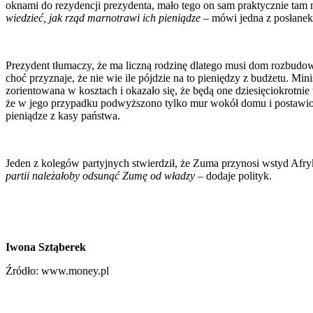
oknami do rezydencji prezydenta, mało tego on sam praktycznie tam n
wiedzieć, jak rząd marnotrawi ich pieniądze
– mówi jedna z posłanek.
Prezydent tłumaczy, że ma liczną rodzinę dlatego musi dom rozbudow
choć przyznaje, że nie wie ile pójdzie na to pieniędzy z budżetu. Min
zorientowana w kosztach i okazało się, że będą one dziesięciokrotni
że w jego przypadku podwyższono tylko mur wokół domu i postawiono 
pieniądze z kasy państwa.
Jeden z kolegów partyjnych stwierdził, że Zuma przynosi wstyd Af
partii należałoby odsunąć Zumę od władzy
– dodaje polityk.
Iwona Sztąberek
Źródło: www.money.pl