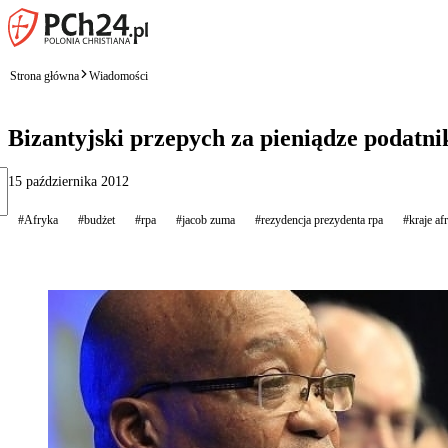
Strona główna
Wiadomości
Bizantyjski przepych za pieniądze podatn
15 października 2012
#Afryka
#budżet
#rpa
#jacob zuma
#rezydencja prezydenta rpa
#kraje af