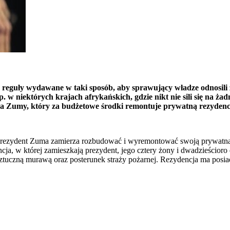
reguły wydawane w taki sposób, aby sprawujący władze odnosili 
p. w niektórych krajach afrykańskich, gdzie nikt nie sili się na ża
a Zumy, który za budżetowe środki remontuje prywatną rezydenc
 prezydent Zuma zamierza rozbudować i wyremontować swoją prywatna
ja, w której zamieszkają prezydent, jego cztery żony i dwadzieścioro
ze sztuczną murawą oraz posterunek straży pożarnej. Rezydencja ma pos