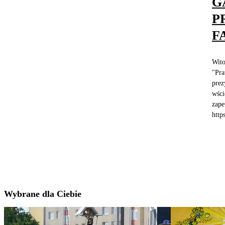
G
P
F
Wito
"Pra
prez
wści
zape
http
Wybrane dla Ciebie