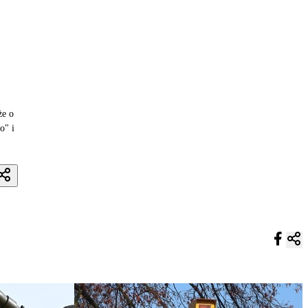
że o
o" i