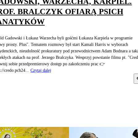
ADOWSKI, WARZECHA, KARPIEL.
ROF. BRALCZYK OFIARĄ PSICH
ANATYKÓW
ld Gadowski i Łukasz Warzecha byli gośćmi Łukasza Karpiela w programie
wy prosty. Plus". Tematem rozmowy był start Kamali Harris w wyborach
ydenckich, nieudolność prokuratury pod przewodnictwem Adam Bodnara a tak
ekłych atakach na prof. Jerzego Bralczyka. Wesprzyj powstanie filmu pt. "Cred
wnij sobie przedpremierowy dostęp po zakończeniu prac 👉
s://credo.pch24...
Czytaj dalej