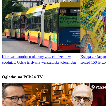
Kierowca autobusu ukarany za... chodzenie w
Księga z relacja
spódnicy. Gdzie ta słynna warszawska tolerancja?
sprzed 150 lat 
Oglądaj na PCh24 TV