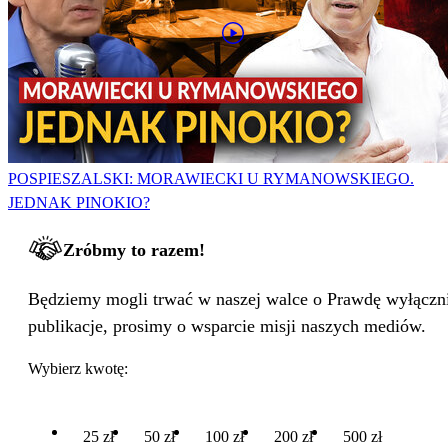
POSPIESZALSKI: MORAWIECKI U RYMANOWSKIEGO.
JEDNAK PINOKIO?
Zróbmy to razem!
Będziemy mogli trwać w naszej walce o Prawdę wyłącznie
publikacje, prosimy o wsparcie misji naszych mediów.
Wybierz kwotę:
25 zł
50 zł
100 zł
200 zł
500 zł