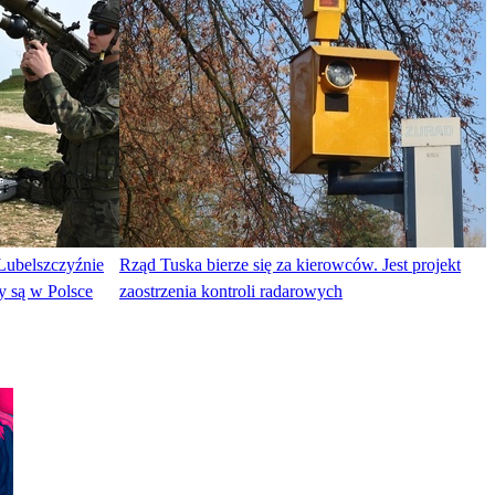
Lubelszczyźnie
Rząd Tuska bierze się za kierowców. Jest projekt
y są w Polsce
zaostrzenia kontroli radarowych