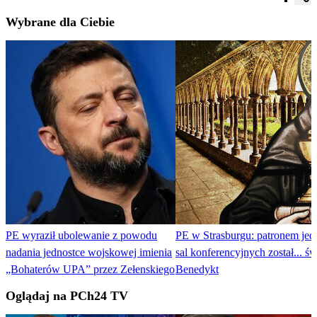
Wybrane dla Ciebie
PE wyraził ubolewanie z powodu
PE w Strasburgu: patronem jed
nadania jednostce wojskowej imienia
sal konferencyjnych został... św
„Bohaterów UPA” przez Zełenskiego
Benedykt
Oglądaj na PCh24 TV