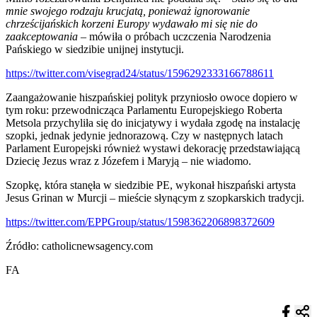
mnie swojego rodzaju krucjatą, ponieważ ignorowanie
chrześcijańskich korzeni Europy wydawało mi się nie do
zaakceptowania –
mówiła o próbach uczczenia Narodzenia
Pańskiego w siedzibie unijnej instytucji.
https://twitter.com/visegrad24/status/1596292333166788611
Zaangażowanie hiszpańskiej polityk przyniosło owoce dopiero w
tym roku: przewodnicząca Parlamentu Europejskiego Roberta
Metsola przychyliła się do inicjatywy i wydała zgodę na instalację
szopki, jednak jedynie jednorazową. Czy w następnych latach
Parlament Europejski również wystawi dekorację przedstawiającą
Dziecię Jezus wraz z Józefem i Maryją – nie wiadomo.
Szopkę, która stanęła w siedzibie PE, wykonał hiszpański artysta
Jesus Grinan w Murcji – mieście słynącym z szopkarskich tradycji.
https://twitter.com/EPPGroup/status/1598362206898372609
Źródło: catholicnewsagency.com
FA