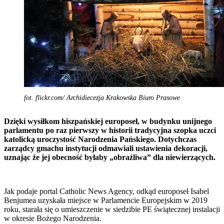
fot. flickr.com/ Archidiecezja Krakowska Biuro Prasowe
Dzięki wysiłkom hiszpańskiej europoseł, w budynku unijnego
parlamentu po raz pierwszy w historii tradycyjna szopka uczci
katolicką uroczystość Narodzenia Pańskiego. Dotychczas
zarządcy gmachu instytucji odmawiali ustawienia dekoracji,
uznając że jej obecność byłaby „obraźliwa” dla niewierzących.
Jak podaje portal Catholic News Agency, odkąd europoseł Isabel
Benjumea uzyskała miejsce w Parlamencie Europejskim w 2019
roku, starała się o umieszczenie w siedzibie PE świątecznej instalacji
w okresie Bożego Narodzenia.