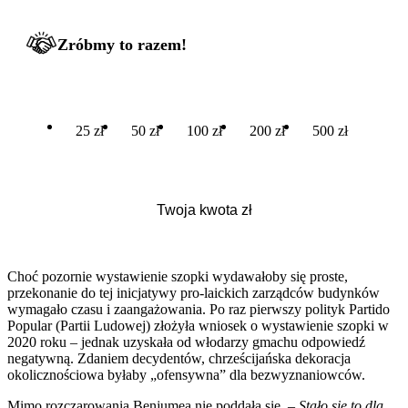
Zróbmy to razem!
25 zł
50 zł
100 zł
200 zł
500 zł
Choć pozornie wystawienie szopki wydawałoby się proste,
przekonanie do tej inicjatywy pro-laickich zarządców budynków
wymagało czasu i zaangażowania. Po raz pierwszy polityk Partido
Popular (Partii Ludowej) złożyła wniosek o wystawienie szopki w
2020 roku – jednak uzyskała od włodarzy gmachu odpowiedź
negatywną. Zdaniem decydentów, chrześcijańska dekoracja
okolicznościowa byłaby „ofensywna” dla bezwyznaniowców.
Mimo rozczarowania Benjumea nie poddała się. –
Stało się to dla