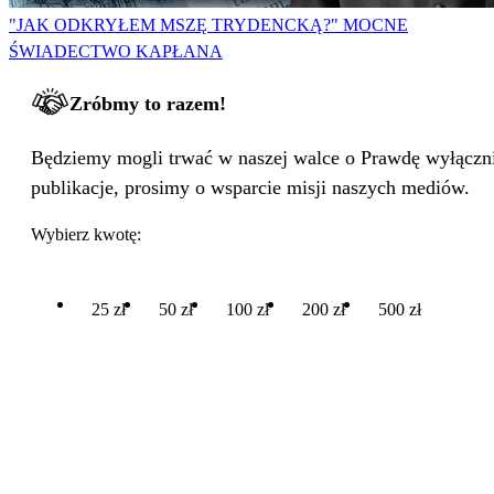
"JAK ODKRYŁEM MSZĘ TRYDENCKĄ?" MOCNE
ŚWIADECTWO KAPŁANA
Zróbmy to razem!
Będziemy mogli trwać w naszej walce o Prawdę wyłącznie
publikacje, prosimy o wsparcie misji naszych mediów.
Wybierz kwotę:
25 zł
50 zł
100 zł
200 zł
500 zł