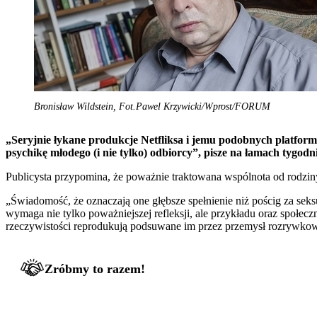
Bronisław Wildstein, Fot.Pawel Krzywicki/Wprost/FORUM
„Seryjnie łykane produkcje Netfliksa i jemu podobnych platform 
psychikę młodego (i nie tylko) odbiorcy”, pisze na łamach tygod
Publicysta przypomina, że poważnie traktowana wspólnota od rodzin
„Świadomość, że oznaczają one głębsze spełnienie niż pościg za sek
wymaga nie tylko poważniejszej refleksji, ale przykładu oraz społecz
rzeczywistości reprodukują podsuwane im przez przemysł rozrywkow
Zróbmy to razem!