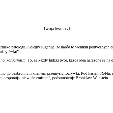
edlisko patologii. Kolejny sugeruje, że naród to wehikuł politycznych 
iały świat”.
 nonkonformizm
. To, że każdy ludzki twór, każda idea narażone są na
yniło go bezbronnym klientem przemysłu rozrywki. Pod hasłem
Róbta, 
, co proponują, niewiele zmienia”, podsumowuje Bronisław Wildstein.