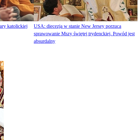
ry katolickiej
USA: diecezja w stanie New Jersey porzuca
sprawowanie Mszy świętej trydenckiej. Powód jest
absurdalny