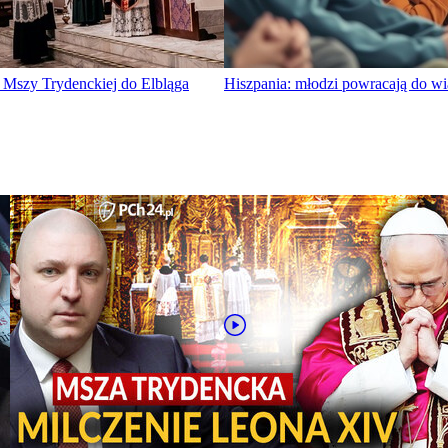
 Mszy Trydenckiej do Elbląga
Hiszpania: młodzi powracają do wia