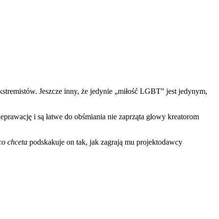
ekstremistów. Jeszcze inny, że jedynie „miłość LGBT” jest jedynym,
 deprawację i są łatwe do obśmiania nie zaprząta głowy kreatorom
co chceta
podskakuje on tak, jak zagrają mu projektodawcy