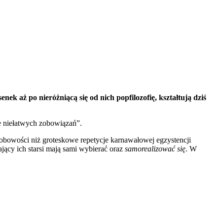
k aż po nieróżniącą się od nich popfilozofię, kształtują dziś
e niełatwych zobowiązań”.
sobowości niż groteskowe repetycje karnawałowej egzystencji
ający ich starsi mają sami wybierać oraz
samorealizować się
. W