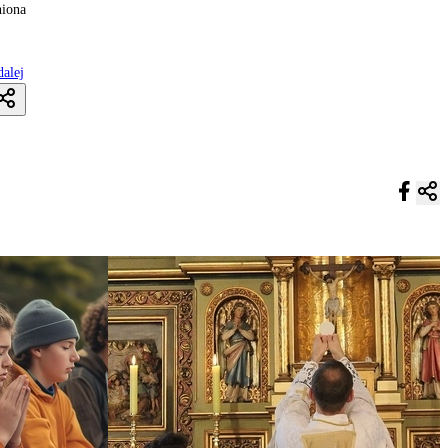
niona
dalej