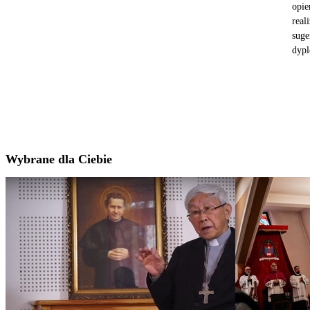
opie
real
suge
dypl
Wybrane dla Ciebie