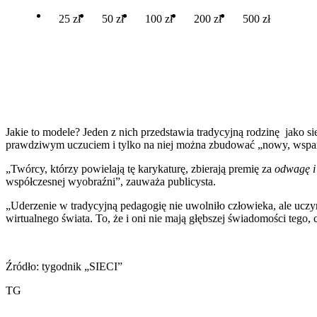
25 zł
50 zł
100 zł
200 zł
500 zł
Jakie to modele? Jeden z nich przedstawia tradycyjną rodzinę jako si
prawdziwym uczuciem i tylko na niej można zbudować „nowy, wspan
„Twórcy, którzy powielają tę karykaturę, zbierają premię za
odwagę i
współczesnej wyobraźni”, zauważa publicysta.
„Uderzenie w tradycyjną pedagogię nie uwolniło człowieka, ale ucz
wirtualnego świata. To, że i oni nie mają głębszej świadomości tego
Źródło: tygodnik „SIECI”
TG