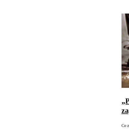
„P
za
Co z