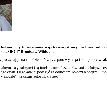
tudzież innych fenomenów współczesnej strawy duchowej, od piosene
nika „SIECI” Bronisław Wildstein.
y poczynając, na narodzie kończąc, „sporo wymaga i buduje sieć wcal
sualnymi satysfakcjami i są fundamentem bez porównania pełniejszej o
nego etosu. Dużo łatwiej podążyć za odruchem. Młodzi niedojrzali i ud
y modele”, wskazuje autor „Ukrytego”.