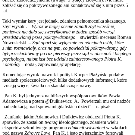
zbliżać się do pokrzywdzonego ani kontaktować się z nim przez 5
lat.
Taki wymiar kary jest jednak, zdaniem pełnomocnika skazanego,
zbyt wysoki. –
Wyrok w mojej ocenie zapadł zbyt wcześnie,
ponieważ nie dało się zweryfikować w żaden sposób wersji
przedstawionej przez pokrzywdzonego
– stwierdził mecenas Roman
Nowosielski
. – Sąd oparł się wyłącznie na relacjach osób, które
z nim rozmawiały, oraz na tym, co powiedział pokrzywdzony, gdy
był przesłuchiwany po raz pierwszy przez sąd w obecności biegłego
psychologa, natomiast bez udziału zainteresowanego Piotra K.
i obrońcy –
dodał, zapowiadając apelację.
Komentując wyrok prawnik i polityk Kacper Płażyński podał w
mediach społecznościowych kilka dodatkowych informacji, które
rzucają więcej światła na skandaliczną sprawę.
„Pan K. był jednym z najbliższych współpracowników Pawła
Adamowicza a potem @Dulkiewicz_A. Powierzali mu oni nadzór
nad edukacją, nad sprawami gdańskich dzieci” – napisał.
„Zaufanie, jakim Adamowicz i Dulkiewicz obdarzali Piotra K.
sprawiło, że został on
twarzą
ideologicznego, zdaniem wielu
ekspertów szkodliwego programu
edukacji seksualnej
w szkołach
pod nazwą
Zdrovve Love
. Pan K. i jego zwierzchnicy forsowali