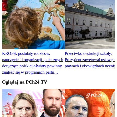
KROPS: postulaty rodziców,
Przeciwko destrukcji szkoły.
nauczycieli i organizacji społecznych
Prezydent zawetował ustawę o
dotyczące polskiej oświaty powinny
prawach i obowiązkach ucznia
znaleźć się w programach partii
politycznych
Oglądaj na PCh24 TV