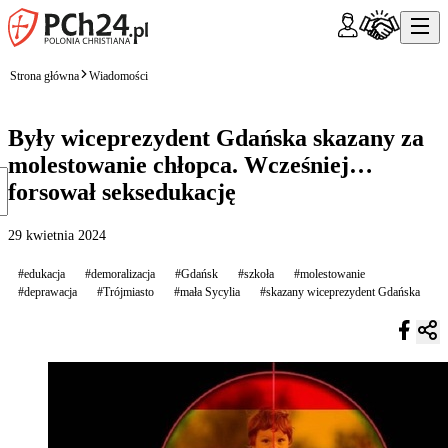
Strona główna
Wiadomości
Były wiceprezydent Gdańska skazany za
molestowanie chłopca. Wcześniej…
forsował seksedukację
29 kwietnia 2024
#edukacja
#demoralizacja
#Gdańsk
#szkoła
#molestowanie
#deprawacja
#Trójmiasto
#mała Sycylia
#skazany wiceprezydent Gdańska