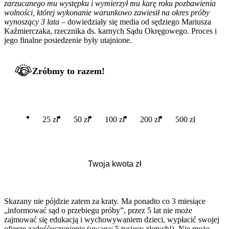
zarzucanego mu występku i wymierzył mu karę roku pozbawienia
wolności, której wykonanie warunkowo zawiesił na okres próby
wynoszący 3 lata
– dowiedziały się media od sędziego Mariusza
Kaźmierczaka, rzecznika ds. karnych Sądu Okręgowego. Proces i
jego finalne posiedzenie były utajnione.
Zróbmy to razem!
25 zł
50 zł
100 zł
200 zł
500 zł
Skazany nie pójdzie zatem za kraty. Ma ponadto co 3 miesiące
„informować sąd o przebiegu próby”, przez 5 lat nie może
zajmować się edukacją i wychowywaniem dzieci, wypłacić swojej
ofierze zadośćuczynienie (uwaga: 5 tysięcy złotych!). Nie może