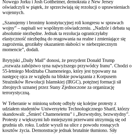
Nowego Jorku i Josh Gottheimer, demokrata z New Jersey
oświadczyli w piątek, że sprzeciwiają się rezolucji o uprawnieniach
wojennych.
„Szanujemy i bronimy konstytucyjnej roli kongresu w sprawach
wojny” – napisali we wspólnym oświadczeniu. „Nadzór i debata są
absolutnie niezbędne. Jednak ta rezolucja ograniczyłaby
elastyczność niezbędną do reagowania na realne i zmieniające się
zagrożenia, groziłaby okazaniem słabości w niebezpiecznym
momencie”, dodali.
Brytyjski „Daily Mail” donosi, że prezydent Donald Trump
„rozważa zabójstwo syna najwyższego przywódcy Iranu”. Chodzi o
55-letniego Modżtaba Chameneiego, który jest typowany na
następcę ojca ze względu na bliskie powiązania z Korpusem
Strażników Rewolucji Islamskiej (IRGC), potężnej formacji sił
zbrojnych uznanej przez Stany Zjednoczone za organizację
terrorystyczną.
W Teheranie w minioną sobotę odbyły się kolejne protesty z
udziałem studentów Uniwersytetu Technologicznego Sharif, którzy
skandowali: „Śmierć Chameneiemu” i „Bezwstydny, bezwstydny”.
Protesty z większymi lub mniejszymi przerwami utrzymują się od
grudnia ub. roku. Ludzie wyszli na ulice z powodu rosnących
kosztów życia. Demonstracje jednak brutalnie tłumiono. Siły