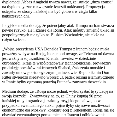
dyplomacji Abbas Araghchi uważa nawet, że istnieje „duża szansa”
na dyplomatyczne rozwiązanie kwestii nuklearnej. Propozycja
ustępstw ze strony irańskiej ma być gotowa w ciągu kilku
najbliższych dni.
Indyjskie media dodają, że potencjalny atak Trumpa na Iran stwarza
pewne ryzyko, ale i szanse dla Rosji. Atak mógłby zmienić układ sił
geopolitycznych nie tylko na Bliskim Wschodzie, ale także na
całym świecie.
„Wojna prezydenta USA Donalda Trumpa z Iranem będzie miała
poważny wpływ na Rosję, biorąc pod uwagę, że Teheran od dawna
jest ważnym sojusznikiem Kremla, również w dziedzinie
obronności. Kraje te współpracowały technologicznie, prowadziły
produkcję pocisków rakietowych Shahed, ćwiczenia morskie i
zawarły umowę o strategicznym partnerstwie. Republikanin Don
Ritter stwierdził niedawno wprost: „Upadek reżimu islamistycznego
w Iranie byłby ogromną porażką Putina”– zauważa theweek.in.
Medium dodaje, że „Rosja może jednak wykorzystać tę sytuację na
swoją korzyść”. Zważywszy na to, że Chiny kupują 90 proc.
irańskiej ropy i ograniczają zakupy rosyjskiego paliwa, to w
przypadku ewentualnego ataku, pojawiłyby się nowe możliwości
ekonomiczne dla Moskwy, konkurującej z Teheranem. Rosja ma się
obawiać ewentualnego porozumienia z Iranem i odblokowania