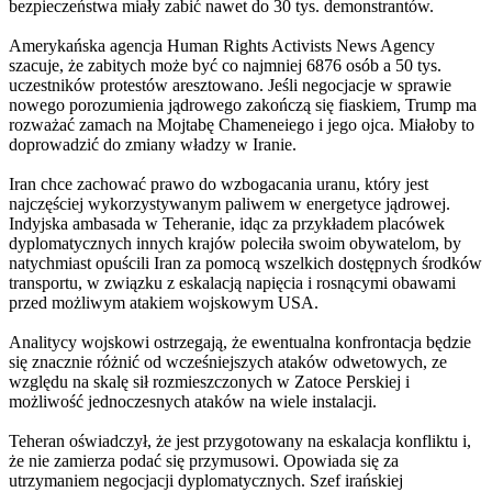
bezpieczeństwa miały zabić nawet do 30 tys. demonstrantów.
Amerykańska agencja Human Rights Activists News Agency
szacuje, że zabitych może być co najmniej 6876 osób a 50 tys.
uczestników protestów aresztowano. Jeśli negocjacje w sprawie
nowego porozumienia jądrowego zakończą się fiaskiem, Trump ma
rozważać zamach na Mojtabę Chameneiego i jego ojca. Miałoby to
doprowadzić do zmiany władzy w Iranie.
Iran chce zachować prawo do wzbogacania uranu, który jest
najczęściej wykorzystywanym paliwem w energetyce jądrowej.
Indyjska ambasada w Teheranie, idąc za przykładem placówek
dyplomatycznych innych krajów poleciła swoim obywatelom, by
natychmiast opuścili Iran za pomocą wszelkich dostępnych środków
transportu, w związku z eskalacją napięcia i rosnącymi obawami
przed możliwym atakiem wojskowym USA.
Analitycy wojskowi ostrzegają, że ewentualna konfrontacja będzie
się znacznie różnić od wcześniejszych ataków odwetowych, ze
względu na skalę sił rozmieszczonych w Zatoce Perskiej i
możliwość jednoczesnych ataków na wiele instalacji.
Teheran oświadczył, że jest przygotowany na eskalacja konfliktu i,
że nie zamierza podać się przymusowi. Opowiada się za
utrzymaniem negocjacji dyplomatycznych. Szef irańskiej