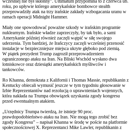
wcześniej nie był skłonny”. Ultimatum przypomina to z czerwca ub.
roku, po upływie którego amerykańskie bombowce stealth
przeprowadziły atak na trzy irańskie zakłady wzbogacania uranu w
ramach operacji Midnight Hammer.
Miały one spowodować poważne szkody w irańskim programie
nuklearnym. Irańskie władze zaprzeczyły, by tak było, a sami
Amerykanie później również zaczęli wątpić w siłę swojego
uderzenia. Tym bardziej, że Irańczycy zaczęli wcześniej przenosić
instalacje w bezpieczniejsze miejsca ukryte głęboko pod ziemią.
W piątek prezydent Trump zagroził przeprowadzeniem
ograniczonego ataku na Iran. Na Bliski Wschód wysłano dwa
lotniskowce oraz dziesiątki amerykańskich myśliwców i
tankowców.
Ro Khanna, demokrata z Kalifornii i Thomas Massie, republikanin z
Kentucky obiecali wymusić jeszcze w tym tygodniu głosowanie w
Izbie Reprezentantów nad rezolucją o uprawnieniach wojennych,
która nakłada na Trumpa obowiązek uzyskania zgody kongresu
przed ewentualnym atakiem.
„Urzędnicy Trumpa twierdzą, że istnieje 90 proc.
prawdopodobieństwo ataku na Iran. Nie mogą tego zrobić bez
zgody Kongresu” – napisał Khanna w środę w poście na platformie
społecznościowej X. Reprezentanci Mike Lawler, republikanin z