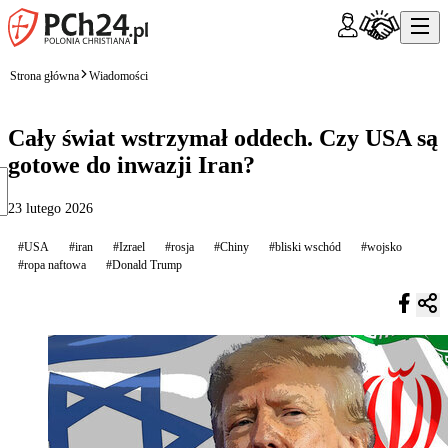
Strona główna
Wiadomości
Cały świat wstrzymał oddech. Czy USA są
gotowe do inwazji Iran?
23 lutego 2026
#USA
#iran
#Izrael
#rosja
#Chiny
#bliski wschód
#wojsko
#ropa naftowa
#Donald Trump