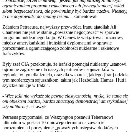
-
Słuchajcie
,
szczerze mówiąc, jestem jak najbardziej za dalszym
ograniczaniem programu rakietowego lub [wyrządzaniem] szkód
siłom bezpieczeństwa, ale powinniśmy być bardzo trzeźwi.
Niestety,
to nie doprowadzi do zmiany reżimu
- komentował.
Zdaniem Petraeusa, najwyższy przywódca Iranu ajatollah Ali
Chamenei nie jest w stanie „poważnie negocjować” w sprawie
programu nuklearnego kraju. W Genewie wciąż trwają rozmowy
między amerykańskimi i irańskimi dyplomatami w sprawie
porozumienia ograniczającego zdolności nuklearne i rakietowe
Irańczyków.
Były szef CIA przekonuje, że irański potencjał nuklearny „stanowi
ogromne zagrożenie dla naszych partnerów i sojuszników w
regionie, w tym dla Izraela, oraz dla wsparcia, jakiego [Iran] udziela
tym morderczym sojusznikom, takim jak Hezbollah, Hamas, Huti i
szyickie milicje w Iraku”.
-
Więc jeśli nie wykaże się pewną elastycznością, myślę, że staną się
oni obiektem bardzo, bardzo znaczącej demonstracji amerykańskiej
siły militarnej
- straszył.
Petraeus przypomniał, że Waszyngton postawił Teheranowi
ultimatum w postaci 10-dniowego terminu na zawarcie
porozumienia i poczynienie „poważnych ustępstw, do których