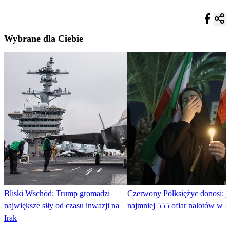
Wybrane dla Ciebie
Bliski Wschód: Trump gromadzi
Czerwony Półksiężyc donosi: j
największe siły od czasu inwazji na
najmniej 555 ofiar nalotów w I
Irak