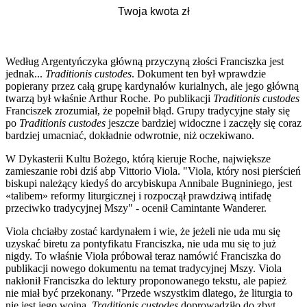
Według Argentyńczyka główną przyczyną złości Franciszka jest
jednak...
Traditionis custodes
. Dokument ten był wprawdzie
popierany przez całą grupę kardynałów kurialnych, ale jego główną
twarzą był właśnie Arthur Roche. Po publikacji
Traditionis custodes
Franciszek zrozumiał, że popełnił błąd. Grupy tradycyjne stały się
po
Traditionis custodes
jeszcze bardziej widoczne i zaczęły się coraz
bardziej umacniać, dokładnie odwrotnie, niż oczekiwano.
W Dykasterii Kultu Bożego, którą kieruje Roche, największe
zamieszanie robi dziś abp Vittorio Viola. "Viola, który nosi pierścień
biskupi należący kiedyś do arcybiskupa Annibale Bugniniego, jest
«talibem» reformy liturgicznej i rozpoczął prawdziwą intifadę
przeciwko tradycyjnej Mszy" - ocenił Camintante Wanderer.
Viola chciałby zostać kardynałem i wie, że jeżeli nie uda mu się
uzyskać biretu za pontyfikatu Franciszka, nie uda mu się to już
nigdy. To właśnie Viola próbował teraz namówić Franciszka do
publikacji nowego dokumentu na temat tradycyjnej Mszy. Viola
nakłonił Franciszka do lektury proponowanego tekstu, ale papież
nie miał być przekonany. "Przede wszystkim dlatego, że liturgia to
nie jest jego wojna.
Traditionis custodes
doprowadziło do zbyt