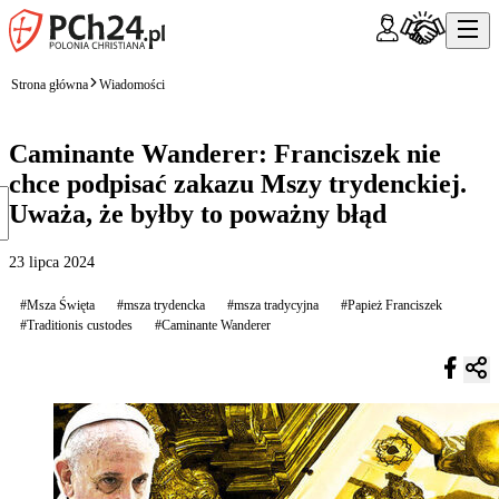
Strona główna
Wiadomości
Caminante Wanderer: Franciszek nie
chce podpisać zakazu Mszy trydenckiej.
Uważa, że byłby to poważny błąd
23 lipca 2024
#Msza Święta
#msza trydencka
#msza tradycyjna
#Papież Franciszek
#Traditionis custodes
#Caminante Wanderer