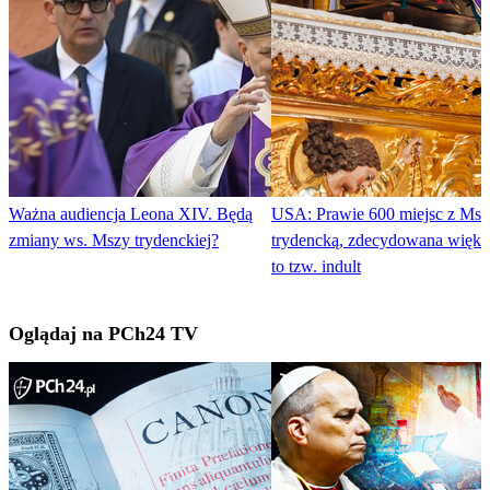
Ważna audiencja Leona XIV. Będą
USA: Prawie 600 miejsc z Msz
zmiany ws. Mszy trydenckiej?
trydencką, zdecydowana więks
to tzw. indult
Oglądaj na PCh24 TV