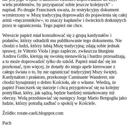
wielu problemów, by przysparzać sobie jeszcze kolejnych" -
napisał. Po drugie Franciszek uważa, że restrykcyjny dokument
wymierzony w Mszę tradycyjną doprowadzi do pojawienia się całej
armii «męczenników», to znaczy kapłanów i świeckich dotkniętych
przez te ograniczenia. Tego papież nie chce.
Wreszcie papież miał konsultować się z grupą kardynałów i
prałatów, którzy odradzili mu publikowanie tego dokumentu. Nie
chodzi o ludzi, którzy lubią Mszę tradycyjną; zdają sobie jednak
sprawę, że Vittorio Viola i jego zaplecze, zwłaszcza liturgista
Andrea Grillo, kierują się swoistą nienawiścią i bardzo przesadzają,
a to może doprowadzić tylko do szkód. Papież miał dać się im
przekonać, tym więcej, że dotarły do niego apele kierowane z
całego świata o to, by nie ograniczać tradycyjnej Mszy świętej.
Kardynałom i prałatom, przekonuje Caminante Wanderer, nie
chodzi bynajmniej o dobro Kościoła, ale o własne. Wiedzą, że
papież Franciszek się starzeje i chcą przygotować się na kolejny
pontyfikat, który, jak sądzą, będzie bardziej umiarkowany niż
obecny. Wolą przedstawiać się następcy Jorge Mario Bergoglia jako
ludzie, którzy potrafią zadbać o spokój w Kościele.
Źródło: rorate-caeli.blogspot.com
Pach