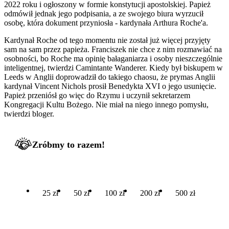
2022 roku i ogłoszony w formie konstytucji apostolskiej. Papież
odmówił jednak jego podpisania, a ze swojego biura wyrzucił
osobę, która dokument przyniosła - kardynała Arthura Roche'a.
Kardynał Roche od tego momentu nie został już więcej przyjęty
sam na sam przez papieża. Franciszek nie chce z nim rozmawiać na
osobności, bo Roche ma opinię bałaganiarza i osoby nieszczególnie
inteligentnej, twierdzi Camintante Wanderer. Kiedy był biskupem w
Leeds w Anglii doprowadził do takiego chaosu, że prymas Anglii
kardynał Vincent Nichols prosił Benedykta XVI o jego usunięcie.
Papież przeniósł go więc do Rzymu i uczynił sekretarzem
Kongregacji Kultu Bożego. Nie miał na niego innego pomysłu,
twierdzi bloger.
Zróbmy to razem!
25 zł
50 zł
100 zł
200 zł
500 zł