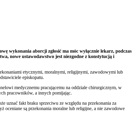
wę wykonania aborcji zgłosić ma móc wyłącznie lekarz, podczas
wa, nowe ustawodawstwo jest niezgodne z konstytucją i
rzekonaniami etycznymi, moralnymi, religijnymi, zawodowymi lub
stawiciele episkopatu.
sonelowi medycznemu pracującemu na oddziale chirurgicznym, w
ych pracowników, a innych pomijając.
może uznać fakt braku sprzeciwu ze względu na przekonania za
yż oceniane są przekonania moralne lub religijne, a nie zawodowe