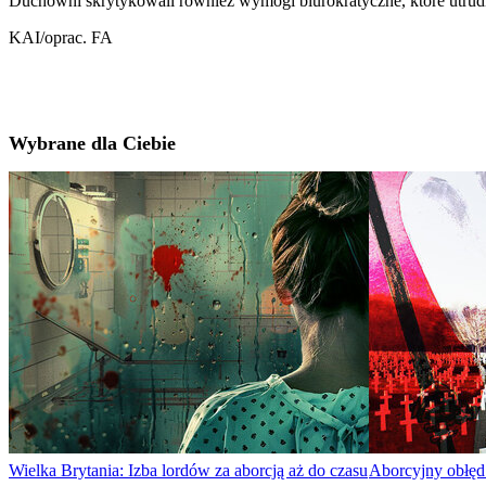
Duchowni skrytykowali również wymogi biurokratyczne, które utrudn
KAI/oprac. FA
Wybrane dla Ciebie
Wielka Brytania: Izba lordów za aborcją aż do czasu
Aborcyjny obłęd.