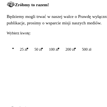
Zróbmy to razem!
Będziemy mogli trwać w naszej walce o Prawdę wyłącznie
publikacje, prosimy o wsparcie misji naszych mediów.
Wybierz kwotę:
25 zł
50 zł
100 zł
200 zł
500 zł