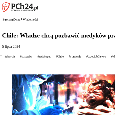
Strona główna
Wiadomości
Chile: Władze chcą pozbawić medyków pra
5 lipca 2024
#aborcja
#sprzeciw
#episkopat
#Chile
#sumienie
#dzieciobójstwo
#k