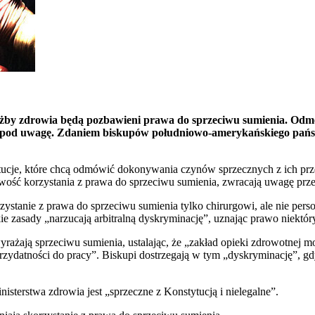
żby zdrowia będą pozbawieni prawa do sprzeciwu sumienia. Odmo
e pod uwagę. Zdaniem biskupów południowo-amerykańskiego państ
stytucje, które chcą odmówić dokonywania czynów sprzecznych z ich p
ć korzystania z prawa do sprzeciwu sumienia, zwracają uwagę przed
stanie z prawa do sprzeciwu sumienia tylko chirurgowi, ale nie per
e zasady „narzucają arbitralną dyskryminację”, uznając prawo niektór
wyrażają sprzeciwu sumienia, ustalając, że „zakład opieki zdrowotnej 
rzydatności do pracy”. Biskupi dostrzegają w tym „dyskryminację”, gd
isterstwa zdrowia jest „sprzeczne z Konstytucją i nielegalne”.