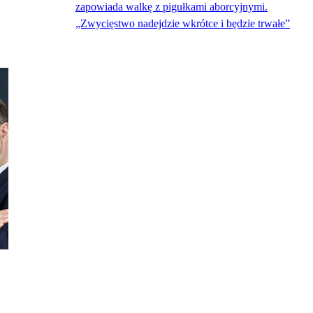
zapowiada walkę z pigułkami aborcyjnymi.
„Zwycięstwo nadejdzie wkrótce i będzie trwałe”