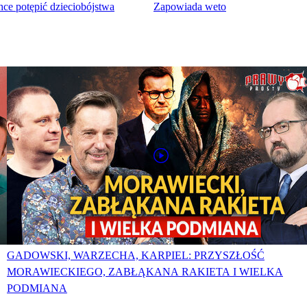
ce potępić dzieciobójstwa
Zapowiada weto
GADOWSKI, WARZECHA, KARPIEL: PRZYSZŁOŚĆ
MORAWIECKIEGO, ZABŁĄKANA RAKIETA I WIELKA
PODMIANA