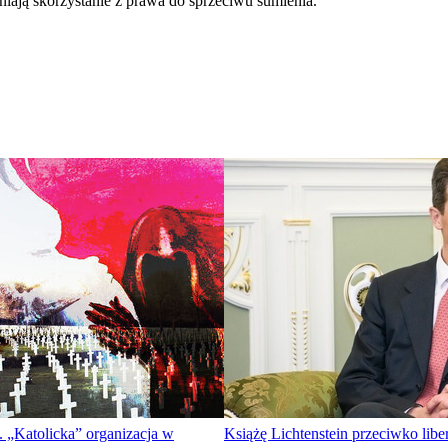
iają skorzystanie z prawa do sprzeciwu sumienia.
 „Katolicka” organizacja w
Książę Lichtenstein przeciwko libera