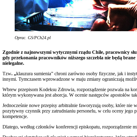
Oprac. GS/PCh24.pl
Zgodnie z najnowszymi wytycznymi rządu Chile, pracownicy słu
gdy przekonania pracowników niższego szczebla nie będą bran
nielegalne.
Tzw
. „
klauzura sumienia” chroni zarówno osoby fizyczne, jak i in
innymi. Tymczasem wprowadzone w maju zmiany ograniczają możliwoś
Wbrew przepisom Kodeksu Zdrowia, rozporządzenie pozwala na korzy
którym wykonywana jest aborcja. W ocenie następców apostołów taki
Jednocześnie nowe przepisy arbitralnie faworyzują osoby, które nie 
pozytywny czynnik przy zatrudnianiu personelu, w celu oceny jego p
kompetencje.
Dlatego, według członków konferencji episkopatu, rozporządzenie min