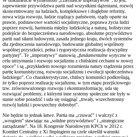
W dokumencie wymieniono „czternaście imperatywów”, to jest:
zapewnienie przywództwa partii nad wszystkimi dążeniami, rozwój
skoncentrowany na ludziach, kompleksowe i dogłębne reformy,
nowa wizja rozwoju, ludzie rządzący państwem, rządy oparte na
prawie, podstawowe wartości socjalistyczne, poprawa życia ludzi
poprzez rozwój, harmonia między ludzkością a naturą, holistyczne
podejście do bezpieczeństwa narodowego, absolutne przywództwo
partii nad siłami ludowymi, zasada jednego kraju, dwóch systemów
dla zjednoczenia narodowego, budowanie globalnej wspólnoty
wspólnej przyszłości, pełna i rygorystyczna realizacja dyscypliny
partyjnej”. Te „imperatywy” stanowią „
fundamentalne wytyczne
w
celu utrzymania i rozwoju socjalizmu z chińskimi cechami w nowej
epoce” i są „przykładem nowego rozumienia natury rządzenia przez
partię komunistyczną, rozwoju socjalizmu i ewolucji społeczeństwa
ludzkiego”. Co charakterystyczne, chińscy komuniści podkreślają,
że tylko poprzez realizację socjalizmu, w tym etapu przejściowego
tzw. zrównoważonego rozwoju i ekontransformację, uda się
rozwiązać problemy, z którymi inne systemy społeczne nie były w
stanie sobie poradzić i uda się osiągnąć „trwały, wszechstronny
rozwój ludzki i powszechny dobrobyt”.
Nie będzie to jednak łatwe. Partia ma „czuwać” i walczyć z
„wrogiem” stawiając na „solidne przywództwo” i „strategiczne
zarządzanie”. Na 18. Kongresie Narodowym KPCh w 2012 r.
Komitet Centralny z Xi Jinpingiem na czele określił warunki