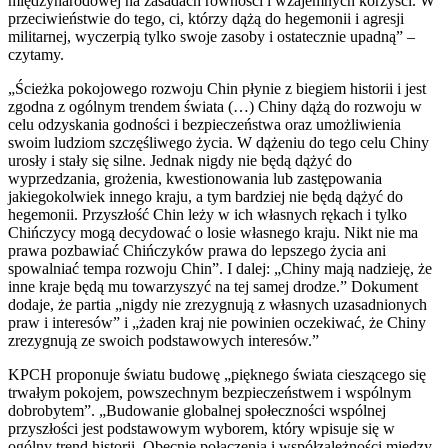
międzynarodowej na zasadach równości i wzajemnych korzyści. W
przeciwieństwie do tego, ci, którzy dążą do hegemonii i agresji
militarnej, wyczerpią tylko swoje zasoby i ostatecznie upadną” –
czytamy.
„Ścieżka pokojowego rozwoju Chin płynie z biegiem historii i jest
zgodna z ogólnym trendem świata (…) Chiny dążą do rozwoju w
celu odzyskania godności i bezpieczeństwa oraz umożliwienia
swoim ludziom szczęśliwego życia. W dążeniu do tego celu Chiny
urosły i stały się silne. Jednak nigdy nie będą dążyć do
wyprzedzania, grożenia, kwestionowania lub zastępowania
jakiegokolwiek innego kraju, a tym bardziej nie będą dążyć do
hegemonii. Przyszłość Chin leży w ich własnych rękach i tylko
Chińczycy mogą decydować o losie własnego kraju. Nikt nie ma
prawa pozbawiać Chińczyków prawa do lepszego życia ani
spowalniać tempa rozwoju Chin”. I dalej: „Chiny mają nadzieję, że
inne kraje będą mu towarzyszyć na tej samej drodze.” Dokument
dodaje, że partia „nigdy nie zrezygnują z własnych uzasadnionych
praw i interesów” i „żaden kraj nie powinien oczekiwać, że Chiny
zrezygnują ze swoich podstawowych interesów.”
KPCH proponuje światu budowę „pięknego świata cieszącego się
trwałym pokojem, powszechnym bezpieczeństwem i wspólnym
dobrobytem”. „Budowanie globalnej społeczności wspólnej
przyszłości jest podstawowym wyborem, który wpisuje się w
ogólny trend historii. Obecnie połączenia i współzależności między