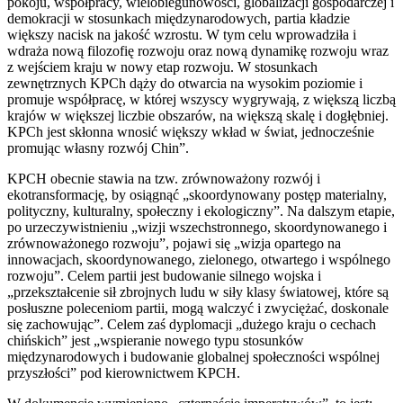
pokoju, współpracy, wielobiegunowości, globalizacji gospodarczej i
demokracji w stosunkach międzynarodowych, partia kładzie
większy nacisk na jakość wzrostu. W tym celu wprowadziła i
wdraża nową filozofię rozwoju oraz nową dynamikę rozwoju wraz
z wejściem kraju w nowy etap rozwoju. W stosunkach
zewnętrznych KPCh dąży do otwarcia na wysokim poziomie i
promuje współpracę, w której wszyscy wygrywają, z większą liczbą
krajów w większej liczbie obszarów, na większą skalę i dogłębniej.
KPCh jest skłonna wnosić większy wkład w świat, jednocześnie
promując własny rozwój Chin”.
KPCH obecnie stawia na tzw. zrównoważony rozwój i
ekotransformację, by osiągnąć „skoordynowany postęp materialny,
polityczny, kulturalny, społeczny i ekologiczny”. Na dalszym etapie,
po urzeczywistnieniu „wizji wszechstronnego, skoordynowanego i
zrównoważonego rozwoju”, pojawi się „wizja opartego na
innowacjach, skoordynowanego, zielonego, otwartego i wspólnego
rozwoju”. Celem partii jest budowanie silnego wojska i
„przekształcenie sił zbrojnych ludu w siły klasy światowej, które są
posłuszne poleceniom partii, mogą walczyć i zwyciężać, doskonale
się zachowując”. Celem zaś dyplomacji „dużego kraju o cechach
chińskich” jest „wspieranie nowego typu stosunków
międzynarodowych i budowanie globalnej społeczności wspólnej
przyszłości” pod kierownictwem KPCH.