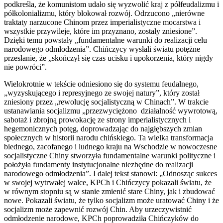
podkreśla, że komunistom udało się wyzwolić kraj z półfeudalizmu i
półkolonializmu, który blokował rozwój. Odrzucono „nierówne
traktaty narzucone Chinom przez imperialistyczne mocarstwa i
wszystkie przywileje, które im przyznano, zostały zniesione”.
Dzięki temu powstały „fundamentalne warunki do realizacji celu
narodowego odmłodzenia”. Chińczycy wysłali światu potężne
przesłanie, że „skończył się czas ucisku i upokorzenia, który nigdy
nie powróci”.
Wielokrotnie w tekście odniesiono się do systemu feudalnego,
„wyzyskującego i represyjnego ze swojej natury”, który został
zniesiony przez „rewolucję socjalistyczną w Chinach”. W trakcie
ustanawiania socjalizmu „przezwyciężono działalność wywrotową,
sabotaż i zbrojną prowokację ze strony imperialistycznych i
hegemonicznych potęg, doprowadzając do najgłębszych zmian
społecznych w historii narodu chińskiego. Ta wielka transformacja
biednego, zacofanego i ludnego kraju na Wschodzie w nowoczesne
socjalistyczne Chiny stworzyła fundamentalne warunki polityczne i
położyła fundamenty instytucjonalne niezbędne do realizacji
narodowego odmłodzenia”. I dalej tekst stanowi: „Odnosząc sukces
w swojej wytrwałej walce, KPCh i Chińczycy pokazali światu, że
w równym stopniu są w stanie zmienić stare Chiny, jak i zbudować
nowe. Pokazali światu, że tylko socjalizm może uratować Chiny i że
socjalizm może zapewnić rozwój Chin. Aby urzeczywistnić
odmłodzenie narodowe, KPCh poprowadziła Chińczyków do