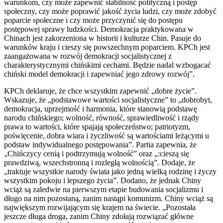
warunkom, czy może zapewnić stabilność polityczną i postęp
społeczny, czy może poprawić jakość życia ludzi, czy może zdobyć
poparcie społeczne i czy może przyczynić się do postępu
postępowej sprawy ludzkości. Demokracja praktykowana w
Chinach jest zakorzeniona w historii i kulturze Chin. Pasuje do
warunków kraju i cieszy się powszechnym poparciem. KPCh jest
zaangażowana w rozwój demokracji socjalistycznej z
charakterystycznymi chińskimi cechami. Będzie nadal wzbogacać
chiński model demokracji i zapewniać jego zdrowy rozwój”.
KPCh deklaruje, że chce wszystkim zapewnić „dobre życie”.
Wskazuje, że „podstawowe wartości socjalistyczne” to „dobrobyt,
demokracja, uprzejmość i harmonia, które stanowią podstawę
narodu chińskiego; wolność, równość, sprawiedliwość i rządy
prawa to wartości, które spajają społeczeństwo; patriotyzm,
poświęcenie, dobra wiara i życzliwość są wartościami leżącymi u
podstaw indywidualnego postępowania”. Partia zapewnia, że
„Chińczycy cenią i podtrzymują wolność” oraz „:cieszą się
prawdziwą, wszechstronną i rozległą wolnością”. Dodaje, że
„traktuje wszystkie narody świata jako jedną wielką rodzinę i życzy
wszystkim pokoju i lepszego życia”. Dodano, że jednak Chiny
wciąż są zaledwie na pierwszym etapie budowania socjalizmu i
długo na nim pozostaną, zanim nastąpi komunizm. Chiny wciąż są
największym rozwijającym się krajem na świecie. „Pozostała
jeszcze długa droga, zanim Chiny zdołają rozwiązać główne