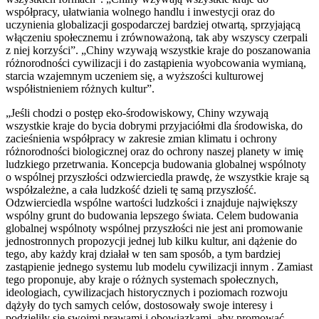
współpracy, ułatwiania wolnego handlu i inwestycji oraz do
uczynienia globalizacji gospodarczej bardziej otwartą, sprzyjającą
włączeniu społecznemu i zrównoważoną, tak aby wszyscy czerpali
z niej korzyści”. „Chiny wzywają wszystkie kraje do poszanowania
różnorodności cywilizacji i do zastąpienia wyobcowania wymianą,
starcia wzajemnym uczeniem się, a wyższości kulturowej
współistnieniem różnych kultur”.
„Jeśli chodzi o postęp eko-środowiskowy, Chiny wzywają
wszystkie kraje do bycia dobrymi przyjaciółmi dla środowiska, do
zacieśnienia współpracy w zakresie zmian klimatu i ochrony
różnorodności biologicznej oraz do ochrony naszej planety w imię
ludzkiego przetrwania. Koncepcja budowania globalnej wspólnoty
o wspólnej przyszłości odzwierciedla prawdę, że wszystkie kraje są
współzależne, a cała ludzkość dzieli tę samą przyszłość.
Odzwierciedla wspólne wartości ludzkości i znajduje największy
wspólny grunt do budowania lepszego świata. Celem budowania
globalnej wspólnoty wspólnej przyszłości nie jest ani promowanie
jednostronnych propozycji jednej lub kilku kultur, ani dążenie do
tego, aby każdy kraj działał w ten sam sposób, a tym bardziej
zastąpienie jednego systemu lub modelu cywilizacji innym . Zamiast
tego proponuje, aby kraje o różnych systemach społecznych,
ideologiach, cywilizacjach historycznych i poziomach rozwoju
dążyły do tych samych celów, dostosowały swoje interesy i
podzieliły się swoimi prawami i obowiązkami, aby promować