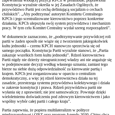
zapewnienia wiodącej pozycji KPCh w preambule, poprawiona
Konstytucja wyraźnie określa w jej Zasadach Ogólnych, że
przywództwo Partii jest cechą definiującą socjalizm o cechach
chińskich”. „Aby podtrzymać autorytet Komitetu Centralnego
KPCh i jego scentralizowane kierownictwo poprzez konkretne
działania, KPCh ulepszyła swój system przywództwa i mechanizm
pracy. W tym celu Komitet Centralny wydał szereg rozporządzeń”.
W dokumencie zaznaczono, że „podtrzymywanie przywódczej roli
partii w żaden sposób nie wiąże się z tworzeniem jakiegokolwiek
kultu jednostki – czemu KPCH stanowczo sprzeciwia się od
samego początku. Konstytucja Partii wyraźnie stanowi, że „Partia
zakazuje wszelkich form kultu jednostki”. Rdzeń kierownictwa
Partii nigdy nie dzierży nieograniczonej władzy ani nie angażuje się
w podejmowanie decyzji według własnego uznania; zamiast tego
bierze na siebie dużą odpowiedzialność za kierowanie partią i
krajem. KPCh jest zorganizowana w oparciu o centralizm
demokratyczny, a więc jej rdzeń kierownictwa działa na tej
zasadzie, przestrzega systemu przywództwa kolektywnego i działa
w zakresie konstytucji i prawa. Rdzeń przywództwa partii nie
wyłania się z uprawnień; nie jest samozwańczy. Powstaje dzięki
wieloletniemu doświadczeniu pod zdrowym kierownictwem i jako
wspólny wybór całej partii i całego kraju”.
Partia zapewnia, że popiera multilateralizm w polityce
międzynarodowej i ONZ oraz program Agendy 2030. Chiny chcą