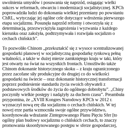
uwolnienia umysłów i posuwania się naprzód, osiągając wielki
sukces w reformach, otwarciu i modernizacji socjalistycznej. KPCh
poprowadziła ludzi do dokonania wielkiej przemiany po powstaniu
ChRL, wytyczając jej ogólne cele dotyczące wdrożenia pierwszego
etapu socjalizmu. Posunęła naprzód reformy i otworzyła się z
determinacją, przezwyciężyła zagrożenia i wyzwania z każdego
kierunku oraz założyła, podtrzymywała i rozwijała socjalizm o
cechach chińskich”.
To pozwoliło Chinom „przekształcić się z wysoce scentralizowanej
gospodarki planowej w socjalistyczną gospodarkę rynkową pełną
witalności, a także w dużej mierze zamkniętego kraju w taki, który
jest otwarty na świat na wszystkich frontach. Umożliwiło także
Chinom dokonanie historycznego skoku – z kraju ograniczonego
przez zacofane siły produkcyjne do drugiej co do wielkości
gospodarki na świecie – oraz dokonanie historycznej transformacji
poprzez podniesienie standardu życia swoich obywateli z
podstawowych środków do życia do ogólnego dobrobytu”. „Chiny
poczyniły wielkie postępy i nadążyły za duchem czasu”. Preambuła
przypomina, że „XVIII Kongres Narodowy KPCh w 2012 r.
wyznaczył nową erę dla socjalizmu o cechach chińskich. W tej
nowej erze partia wzmocniła swoje ogólne przywództwo,
koordynowała wdrażanie Zintegrowanego Planu Pięciu Sfer [to
ogólny plan budowy socjalizmu o chińskich cechach, to znaczy
promowania skoordynowanego postępu w sferze gospodarczej,