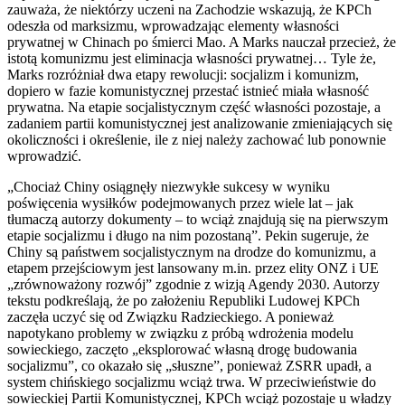
zauważa, że niektórzy uczeni na Zachodzie wskazują, że KPCh
odeszła od marksizmu, wprowadzając elementy własności
prywatnej w Chinach po śmierci Mao. A Marks nauczał przecież, że
istotą komunizmu jest eliminacja własności prywatnej… Tyle że,
Marks rozróżniał dwa etapy rewolucji: socjalizm i komunizm,
dopiero w fazie komunistycznej przestać istnieć miała własność
prywatna. Na etapie socjalistycznym część własności pozostaje, a
zadaniem partii komunistycznej jest analizowanie zmieniających się
okoliczności i określenie, ile z niej należy zachować lub ponownie
wprowadzić.
„Chociaż Chiny osiągnęły niezwykłe sukcesy w wyniku
poświęcenia wysiłków podejmowanych przez wiele lat – jak
tłumaczą autorzy dokumenty – to wciąż znajdują się na pierwszym
etapie socjalizmu i długo na nim pozostaną”. Pekin sugeruje, że
Chiny są państwem socjalistycznym na drodze do komunizmu, a
etapem przejściowym jest lansowany m.in. przez elity ONZ i UE
„zrównoważony rozwój” zgodnie z wizją Agendy 2030. Autorzy
tekstu podkreślają, że po założeniu Republiki Ludowej KPCh
zaczęła uczyć się od Związku Radzieckiego. A ponieważ
napotykano problemy w związku z próbą wdrożenia modelu
sowieckiego, zaczęto „eksplorować własną drogę budowania
socjalizmu”, co okazało się „słuszne”, ponieważ ZSRR upadł, a
system chińskiego socjalizmu wciąż trwa. W przeciwieństwie do
sowieckiej Partii Komunistycznej, KPCh wciąż pozostaje u władzy