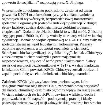
„powrotu do socjalizmu” rozpoczętą przez Xi Jinpinga.
W preambule do dokumentu podkreślono, że sto lat od czasu
powstania KPCH to „okres dramatycznych zmian: uwolnienia
ogromnych sił wytwórczych, bezprecedensowej transformacji
społecznej i ogromnych postępów ludzkiej cywilizacji. Z drugiej
strony ludzkość została dotknięta niszczycielskimi wojnami i
cierpieniem”. Dodano, że „Naród chiński to wielki naród. Z historią
sięgającą ponad 5000 lat, Chiny wniosły niezatarty wkład w ludzką
cywilizację. Jednak po wojnie opiumowej w 1840 r. Chiny stały się
społeczeństwem na wpół feudalnym i kolonialnym. Przeszły
ogromne upokorzenia, a lud został zepchnięty w ciemność.
Starożytna chińska cywilizacja zagubiła drogę”. Jednak „Chińczycy
z niezłomnym duchem walczyli z powtarzającymi się
niepowodzeniami, aby ocalić naród przed ujarzmieniem. Salwy
rosyjskiej rewolucji październikowej w 1917 r. wysłały marksizm-
leninizm do Chin i powstała KPCh. Chińczycy zostali obudzeni i
zapalili pochodnię w celu odmłodzenia chińskiego narodu”.
Założenie KPCh było „wydarzeniem przełomowym, które
dogłębnie zmieniło bieg historii Chin, zapewniło nową przyszłość
dla narodu chińskiego oraz miało ogromny wpływ na resztę świata”.
W ciągu minionych stu lat „KPCh rozwinęła wielkiego ducha i
poprowadziła naród naprzód – podtrzymując prawdę i ideały,
pozostając wierną swojej misji założycielskiej, walcząc bez strachu