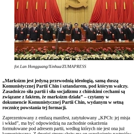
fot.Lan Hongguang/Xinhua/ZUMAPRESS
„Marksizm jest jedyną przewodnią ideologią, samą duszą
Komunistycznej Partii Chin i sztandarem, pod którym walczy.
Zasadniczo siła partii i siła socjalizmu z chińskimi cechami są
związane z faktem, że marksizm działa” – czytamy w
dokumencie Komunistycznej Partii Chin, wydanym w setną
rocznicę powstania tej formacji.
Zaprezentowany z emfazą manifest, zatytułowany „KPCh: jej misja
i wkład”, ma być odpowiedzią na zachodnie oskarżenia
formułowane pod adresem partii, według których nie jest ona już
komunistyczna. Z drugiej strony służy ma on uspokojeniu nastrojów