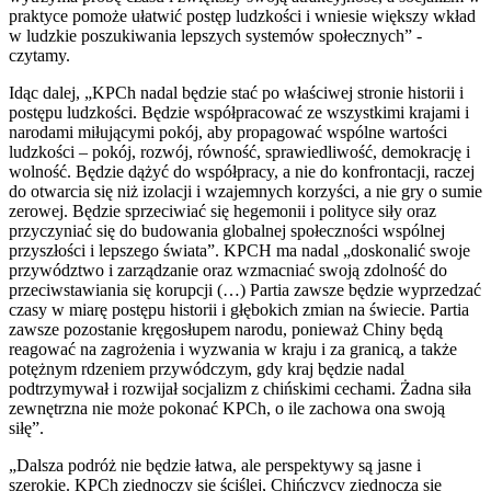
praktyce pomoże ułatwić postęp ludzkości i wniesie większy wkład
w ludzkie poszukiwania lepszych systemów społecznych” -
czytamy.
Idąc dalej, „KPCh nadal będzie stać po właściwej stronie historii i
postępu ludzkości. Będzie współpracować ze wszystkimi krajami i
narodami miłującymi pokój, aby propagować wspólne wartości
ludzkości – pokój, rozwój, równość, sprawiedliwość, demokrację i
wolność. Będzie dążyć do współpracy, a nie do konfrontacji, raczej
do otwarcia się niż izolacji i wzajemnych korzyści, a nie gry o sumie
zerowej. Będzie sprzeciwiać się hegemonii i polityce siły oraz
przyczyniać się do budowania globalnej społeczności wspólnej
przyszłości i lepszego świata”. KPCH ma nadal „doskonalić swoje
przywództwo i zarządzanie oraz wzmacniać swoją zdolność do
przeciwstawiania się korupcji (…) Partia zawsze będzie wyprzedzać
czasy w miarę postępu historii i głębokich zmian na świecie. Partia
zawsze pozostanie kręgosłupem narodu, ponieważ Chiny będą
reagować na zagrożenia i wyzwania w kraju i za granicą, a także
potężnym rdzeniem przywódczym, gdy kraj będzie nadal
podtrzymywał i rozwijał socjalizm z chińskimi cechami. Żadna siła
zewnętrzna nie może pokonać KPCh, o ile zachowa ona swoją
siłę”.
„Dalsza podróż nie będzie łatwa, ale perspektywy są jasne i
szerokie. KPCh zjednoczy się ściślej, Chińczycy zjednoczą się