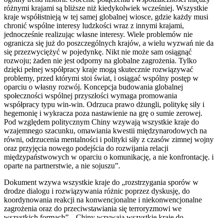
różnymi krajami są bliższe niż kiedykolwiek wcześniej. Wszystkie
kraje współistnieją w tej samej globalnej wiosce, gdzie każdy musi
chronić wspólne interesy ludzkości wraz z innymi krajami,
jednocześnie realizując własne interesy. Wiele problemów nie
ogranicza się już do poszczególnych krajów, a wielu wyzwań nie da
się przezwyciężyć w pojedynkę. Nikt nie może sam osiągnąć
rozwoju; żaden nie jest odporny na globalne zagrożenia. Tylko
dzięki pełnej współpracy kraje mogą skutecznie rozwiązywać
problemy, przed którymi stoi świat, i osiągać wspólny postęp w
oparciu o własny rozwój. Koncepcja budowania globalnej
społeczności wspólnej przyszłości wymaga promowania
współpracy typu win-win. Odrzuca prawo dżungli, politykę siły i
hegemonię i wykracza poza nastawienie na grę o sumie zerowej.
Pod względem politycznym Chiny wzywają wszystkie kraje do
wzajemnego szacunku, omawiania kwestii międzynarodowych na
równi, odrzucenia mentalności i polityki siły z czasów zimnej wojny
oraz przyjęcia nowego podejścia do rozwijania relacji
międzypaństwowych w oparciu o komunikację, a nie konfrontację. i
oparte na partnerstwie, a nie sojuszu”.
Dokument wzywa wszystkie kraje do „rozstrzygania sporów w
drodze dialogu i rozwiązywania różnic poprzez dyskusję, do
koordynowania reakcji na konwencjonalne i niekonwencjonalne
zagrożenia oraz do przeciwstawiania się terroryzmowi we
wszystkich formach”. „Chiny wzywają wszystkie kraje do