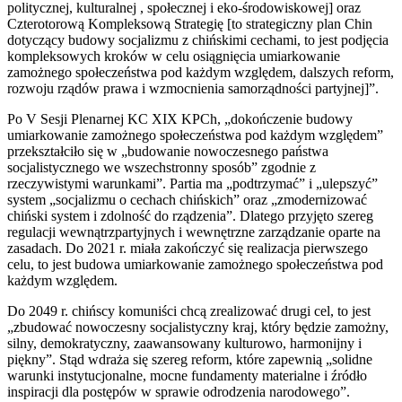
politycznej, kulturalnej , społecznej i eko-środowiskowej] oraz
Czterotorową Kompleksową Strategię [to strategiczny plan Chin
dotyczący budowy socjalizmu z chińskimi cechami, to jest podjęcia
kompleksowych kroków w celu osiągnięcia umiarkowanie
zamożnego społeczeństwa pod każdym względem, dalszych reform,
rozwoju rządów prawa i wzmocnienia samorządności partyjnej]”.
Po V Sesji Plenarnej KC XIX KPCh, „dokończenie budowy
umiarkowanie zamożnego społeczeństwa pod każdym względem”
przekształciło się w „budowanie nowoczesnego państwa
socjalistycznego we wszechstronny sposób” zgodnie z
rzeczywistymi warunkami”. Partia ma „podtrzymać” i „ulepszyć”
system „socjalizmu o cechach chińskich” oraz „zmodernizować
chiński system i zdolność do rządzenia”. Dlatego przyjęto szereg
regulacji wewnątrzpartyjnych i wewnętrzne zarządzanie oparte na
zasadach. Do 2021 r. miała zakończyć się realizacja pierwszego
celu, to jest budowa umiarkowanie zamożnego społeczeństwa pod
każdym względem.
Do 2049 r. chińscy komuniści chcą zrealizować drugi cel, to jest
„zbudować nowoczesny socjalistyczny kraj, który będzie zamożny,
silny, demokratyczny, zaawansowany kulturowo, harmonijny i
piękny”. Stąd wdraża się szereg reform, które zapewnią „solidne
warunki instytucjonalne, mocne fundamenty materialne i źródło
inspiracji dla postępów w sprawie odrodzenia narodowego”.