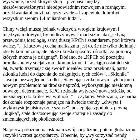
wyzwanie, przed którym stoją – przepaść między
niezrównoważonym i nieodpowiednim rozwojem a rosnącymi
oczekiwaniami ludzi na lepsze życie – i zapewnić dobrobyt
wszystkim swoim 1,4 miliardom ludzi”.
Chiny wciąż muszą jednak walczyć z wrogiem krajowym i
międzynarodowym, by podtrzymywać marksizm jako „jedyną
przewodnią ideologię, samą duszę KPCh i sztandarem, pod którym
walczy”. „Kluczową cechą marksizmu jest to, że nie tylko definiuje
ideały komunizmu, ale także określa sposoby i środki, za pomocą
których można je osiągnąć”. Dodano, że „KPCh od początku
broniła sprawy socjalizmu i komunizmu” i „w ciągu ostatnich stu
lat, twardo trzymając się swoich ideałów oraz przekonań, partia
skłoniła ludzi do dążenia do osiągnięcia tych celów”. „Skłoniła”
stosując bezwzględne środki. „Stawiając czoła nowym sytuacjom i
nowym problemom na drodze naprzód, wykorzystując niezłomną
odwagę i determinację, KPCh zdołała wytyczyć nową ścieżkę od
nieznanego do królestwa wolności” – czytamy. Wskazano, że partia
doskonale rozpoznaje panujące na świecie trendy, „chwyta i
wykorzystuje historyczne szanse”, postępując zgodnie z pewną
„logiką”, stale dostosowując swoje strategie i zasady do
zmieniających się okoliczności.
Najpierw położono nacisk na rozwój socjalizmu, potem globalizmu
i szybki wzrost gospodarczy. Obecnie, by „wykorzystać trendy