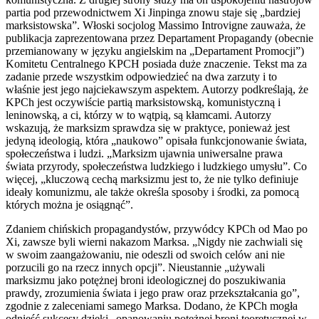
partia pod przewodnictwem Xi Jinpinga znowu staje się „bardziej
marksistowska”. Włoski socjolog Massimo Introvigne zauważa, że
publikacja zaprezentowana przez Departament Propagandy (obecnie
przemianowany w języku angielskim na „Departament Promocji”)
Komitetu Centralnego KPCH posiada duże znaczenie. Tekst ma za
zadanie przede wszystkim odpowiedzieć na dwa zarzuty i to
właśnie jest jego najciekawszym aspektem. Autorzy podkreślają, że
KPCh jest oczywiście partią marksistowską, komunistyczną i
leninowską, a ci, którzy w to wątpią, są kłamcami. Autorzy
wskazują, że marksizm sprawdza się w praktyce, ponieważ jest
jedyną ideologią, która „naukowo” opisała funkcjonowanie świata,
społeczeństwa i ludzi. „Marksizm ujawnia uniwersalne prawa
świata przyrody, społeczeństwa ludzkiego i ludzkiego umysłu”. Co
więcej, „kluczową cechą marksizmu jest to, że nie tylko definiuje
ideały komunizmu, ale także określa sposoby i środki, za pomocą
których można je osiągnąć”.
Zdaniem chińskich propagandystów, przywódcy KPCh od Mao po
Xi, zawsze byli wierni nakazom Marksa. „Nigdy nie zachwiali się
w swoim zaangażowaniu, nie odeszli od swoich celów ani nie
porzucili go na rzecz innych opcji”. Nieustannie „używali
marksizmu jako potężnej broni ideologicznej do poszukiwania
prawdy, zrozumienia świata i jego praw oraz przekształcania go”,
zgodnie z zaleceniami samego Marksa. Dodano, że KPCh mogła
odnieść sukcesy dzięki „opanowaniu potężnej broni teoretycznej w