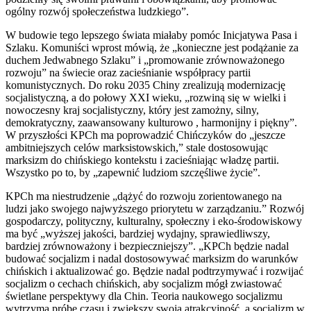
ogólny rozwój społeczeństwa ludzkiego”.
W budowie tego lepszego świata miałaby pomóc Inicjatywa Pasa i
Szlaku. Komuniści wprost mówią, że „konieczne jest podążanie za
duchem Jedwabnego Szlaku” i „promowanie zrównoważonego
rozwoju” na świecie oraz zacieśnianie współpracy partii
komunistycznych. Do roku 2035 Chiny zrealizują modernizację
socjalistyczną, a do połowy XXI wieku, „rozwiną się w wielki i
nowoczesny kraj socjalistyczny, który jest zamożny, silny,
demokratyczny, zaawansowany kulturowo , harmonijny i piękny”.
W przyszłości KPCh ma poprowadzić Chińczyków do „jeszcze
ambitniejszych celów marksistowskich,” stale dostosowując
marksizm do chińskiego kontekstu i zacieśniając władzę partii.
Wszystko po to, by „zapewnić ludziom szczęśliwe życie”.
KPCh ma niestrudzenie „dążyć do rozwoju zorientowanego na
ludzi jako swojego najwyższego priorytetu w zarządzaniu.” Rozwój
gospodarczy, polityczny, kulturalny, społeczny i eko-środowiskowy
ma być „wyższej jakości, bardziej wydajny, sprawiedliwszy,
bardziej zrównoważony i bezpieczniejszy”. „KPCh będzie nadal
budować socjalizm i nadal dostosowywać marksizm do warunków
chińskich i aktualizować go. Będzie nadal podtrzymywać i rozwijać
socjalizm o cechach chińskich, aby socjalizm mógł zwiastować
świetlane perspektywy dla Chin. Teoria naukowego socjalizmu
wytrzyma próbę czasu i zwiększy swoją atrakcyjność, a socjalizm w