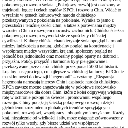
pokojowego rozwoju świata. „Pokojowy rozwój jest osadzony w
trajektorii, logice i celach rządów KPCh i rozwoju Chin. Widać to
wyraźnie w genach kulturowych narodu chińskiego
przekazywanych z pokolenia na pokolenie. Wynika to jasno z
przeszłości i teraźniejszości Chin, a także z porównania między
wzrostem Chin a rozwojem mocarstw zachodnich. Chińska ścieżka
pokojowego rozwoju wywodzi się ze spuścizny chińskiej
cywilizacji. Kulturę chińską charakteryzuje światopogląd harmonii
między ludzkością a naturą, globalny pogląd na koordynację i
współpracę między wszystkimi krajami, społeczny pogląd na
jedność bez jednolitości oraz moralny pogląd oparty na dobroci i
przyjaźni. Pokój, przyjaźń i harmonia były pielęgnowane i
przekazywane przez naród chiński przez ponad 5000 lat historii.
Lojalny następca tego, co najlepsze w chińskiej kulturze, KPCh nie
ma skłonności do inwazji i hegemonii” – czytamy. „Ekspansja i
hegemonia naruszają interesy Chin i aspiracje narodu chińskiego.
KPCh zawsze mocno angażowała się w pokojowe środowisko
międzynarodowe dla dobra Chin, które z kolei odgrywają większą
rolę w ochronie pokoju na świecie i promowaniu wspólnego
rozwoju. Chiny podążają ścieżką pokojowego rozwoju dzięki
głębokiemu zrozumieniu globalnych trendów sprzyjających
pokojowi, rozwojowi, współpracy i obopólnym korzyściom. Każdy
kraj, niezależnie od wielkości i siły, może osiągnąć zrównoważony
rozwój tylko wtedy, gdy bierze udział we współpracy