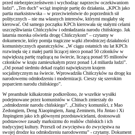
przed niebezpieczeństwem i wychodząc naprzeciw oczekiwaniom
ludzi”. „Ten duch” wciąż inspiruje partię do działania. „KPCh jako
partia marksistowska – w przeciwieństwie do poprzednich sił
politycznych – nie ma własnych interesów, którymi mogłaby się
kierować. Od samego początku KPCh kierowała się stałymi celami
uszczęśliwiania Chińczyków i odmładzania narodu chińskiego. Jak
latarnia morska oświetla drogę Chińczykom” – czytamy w
dokumencie, który pomija tragiczne wątki zbrodniczej działalności
komunistycznych aparatczyków. „W ciągu ostatnich stu lat KPCh
rozwinęła się z małej partii liczącej nieco ponad 50 członków w
największą partię rządzącą na świecie, liczącą ponad 95 milionów
członków w kraju zamieszkałym przez ponad 1,4 miliarda ludzi”.
„Od ponad siedmiu dekad rządzi największym krajem
socjalistycznym na świecie. Wprowadziła Chińczyków na drogę ku
narodowemu odmłodzeniu i modernizacji. Cieszy się szerokim
poparciem narodu chińskiego”.
W preambule kilkakrotnie podkreślono, że wszelkie wysiłki
podejmowane przez komunistów w Chinach zmierzały do
„odmłodzenie narodu chińskiego”. „Chińscy komuniści, z Mao
Zedongiem, Deng Xiaopingiem, Jiang Zeminem, Hu Jintao i Xi
Jinpingiem jako ich głównymi przedstawicielami, dostosowali
podstawowe zasady marksizmu do realiów chińskich i ich
tradycyjnej kultury. Przeszli od zwycięstwa do zwycięstwa na
swojej drodze ku odmłodzeniu narodowemu” - czytamy. Dokument