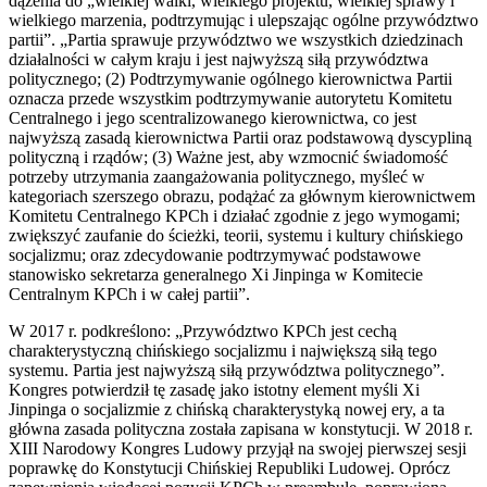
dążenia do „wielkiej walki, wielkiego projektu, wielkiej sprawy i
wielkiego marzenia, podtrzymując i ulepszając ogólne przywództwo
partii”. „Partia sprawuje przywództwo we wszystkich dziedzinach
działalności w całym kraju i jest najwyższą siłą przywództwa
politycznego; (2) Podtrzymywanie ogólnego kierownictwa Partii
oznacza przede wszystkim podtrzymywanie autorytetu Komitetu
Centralnego i jego scentralizowanego kierownictwa, co jest
najwyższą zasadą kierownictwa Partii oraz podstawową dyscypliną
polityczną i rządów; (3) Ważne jest, aby wzmocnić świadomość
potrzeby utrzymania zaangażowania politycznego, myśleć w
kategoriach szerszego obrazu, podążać za głównym kierownictwem
Komitetu Centralnego KPCh i działać zgodnie z jego wymogami;
zwiększyć zaufanie do ścieżki, teorii, systemu i kultury chińskiego
socjalizmu; oraz zdecydowanie podtrzymywać podstawowe
stanowisko sekretarza generalnego Xi Jinpinga w Komitecie
Centralnym KPCh i w całej partii”.
W 2017 r. podkreślono: „Przywództwo KPCh jest cechą
charakterystyczną chińskiego socjalizmu i największą siłą tego
systemu. Partia jest najwyższą siłą przywództwa politycznego”.
Kongres potwierdził tę zasadę jako istotny element myśli Xi
Jinpinga o socjalizmie z chińską charakterystyką nowej ery, a ta
główna zasada polityczna została zapisana w konstytucji. W 2018 r.
XIII Narodowy Kongres Ludowy przyjął na swojej pierwszej sesji
poprawkę do Konstytucji Chińskiej Republiki Ludowej. Oprócz