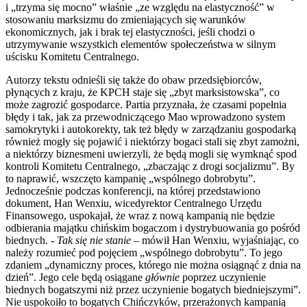
i „trzyma się mocno” właśnie „ze względu na elastyczność” w
stosowaniu marksizmu do zmieniających się warunków
ekonomicznych, jak i brak tej elastyczności, jeśli chodzi o
utrzymywanie wszystkich elementów społeczeństwa w silnym
uścisku Komitetu Centralnego.
Autorzy tekstu odnieśli się także do obaw przedsiębiorców,
płynących z kraju, że KPCH staje się „zbyt marksistowska”, co
może zagrozić gospodarce. Partia przyznała, że czasami popełnia
błędy i tak, jak za przewodniczącego Mao wprowadzono system
samokrytyki i autokorekty, tak też błędy w zarządzaniu gospodarką
również mogły się pojawić i niektórzy bogaci stali się zbyt zamożni,
a niektórzy biznesmeni uwierzyli, że będą mogli się wymknąć spod
kontroli Komitetu Centralnego, „zbaczając z drogi socjalizmu”. By
to naprawić, wszczęto kampanię „wspólnego dobrobytu”.
Jednocześnie podczas konferencji, na której przedstawiono
dokument, Han Wenxiu, wicedyrektor Centralnego Urzędu
Finansowego, uspokajał, że wraz z nową kampanią nie będzie
odbierania majątku chińskim bogaczom i dystrybuowania go pośród
biednych.
- Tak się nie stanie
– mówił Han Wenxiu, wyjaśniając, co
należy rozumieć pod pojęciem „wspólnego dobrobytu”. To jego
zdaniem „dynamiczny proces, którego nie można osiągnąć z dnia na
dzień”. Jego cele będą osiągane
głównie
poprzez uczynienie
biednych bogatszymi niż przez uczynienie bogatych biedniejszymi”.
Nie uspokoiło to bogatych Chińczyków, przerażonych kampanią