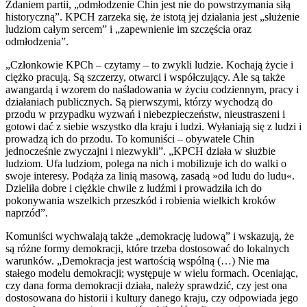
Zdaniem partii, „odmłodzenie Chin jest nie do powstrzymania siłą
historyczną”. KPCH zarzeka się, że istotą jej działania jest „służenie
ludziom całym sercem” i „zapewnienie im szczęścia oraz
odmłodzenia”.
„Członkowie KPCh – czytamy – to zwykli ludzie. Kochają życie i
ciężko pracują. Są szczerzy, otwarci i współczujący. Ale są także
awangardą i wzorem do naśladowania w życiu codziennym, pracy i
działaniach publicznych. Są pierwszymi, którzy wychodzą do
przodu w przypadku wyzwań i niebezpieczeństw, nieustraszeni i
gotowi dać z siebie wszystko dla kraju i ludzi. Wyłaniają się z ludzi i
prowadzą ich do przodu. To komuniści – obywatele Chin
jednocześnie zwyczajni i niezwykli”. „KPCH działa w służbie
ludziom. Ufa ludziom, polega na nich i mobilizuje ich do walki o
swoje interesy. Podąża za linią masową, zasadą »od ludu do ludu«.
Dzieliła dobre i ciężkie chwile z ludźmi i prowadziła ich do
pokonywania wszelkich przeszkód i robienia wielkich kroków
naprzód”.
Komuniści wychwalają także „demokrację ludową” i wskazują, że
są różne formy demokracji, które trzeba dostosować do lokalnych
warunków. „Demokracja jest wartością wspólną (…) Nie ma
stałego modelu demokracji; występuje w wielu formach. Oceniając,
czy dana forma demokracji działa, należy sprawdzić, czy jest ona
dostosowana do historii i kultury danego kraju, czy odpowiada jego