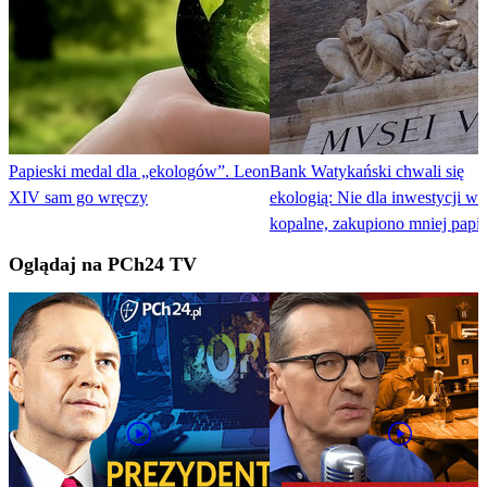
Papieski medal dla „ekologów”. Leon
Bank Watykański chwali się
XIV sam go wręczy
ekologią: Nie dla inwestycji w 
kopalne, zakupiono mniej papi
Oglądaj na PCh24 TV