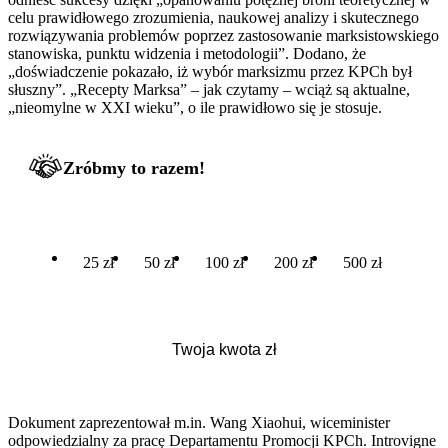
celu prawidłowego zrozumienia, naukowej analizy i skutecznego
rozwiązywania problemów poprzez zastosowanie marksistowskiego
stanowiska, punktu widzenia i metodologii”. Dodano, że
„doświadczenie pokazało, iż wybór marksizmu przez KPCh był
słuszny”. „Recepty Marksa” – jak czytamy – wciąż są aktualne,
„nieomylne w XXI wieku”, o ile prawidłowo się je stosuje.
Zróbmy to razem!
25 zł
50 zł
100 zł
200 zł
500 zł
Dokument zaprezentował m.in. Wang Xiaohui, wiceminister
odpowiedzialny za pracę Departamentu Promocji KPCh. Introvigne