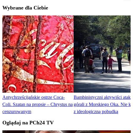
Wybrane dla Ciebie
Antychrześcijańskie ostrze Coca-
Bambinistyczni aktywiści ataku
Coli. Szatan na propsie – Chrystus na
górali z Morskiego Oka. Nie kry
cenzurowanym
z ideologiczną pobudką
Oglądaj na PCh24 TV