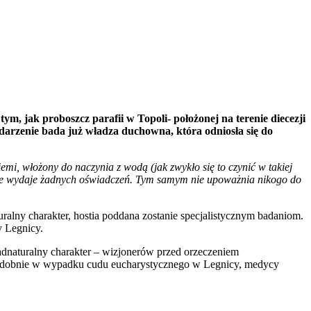
ym, jak proboszcz parafii w Topoli- położonej na terenie diecezji
darzenie bada już władza duchowna, która odniosła się do
emi, włożony do naczynia z wodą (jak zwykło się to czynić w takiej
 nie wydaje żadnych oświadczeń. Tym samym nie upoważnia nikogo do
alny charakter, hostia poddana zostanie specjalistycznym badaniom.
y Legnicy.
aturalny charakter – wizjonerów przed orzeczeniem
i. Podobnie w wypadku cudu eucharystycznego w Legnicy, medycy