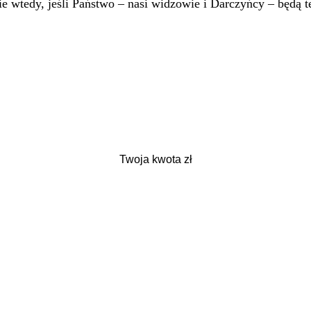
 wtedy, jeśli Państwo – nasi widzowie i Darczyńcy – będą te