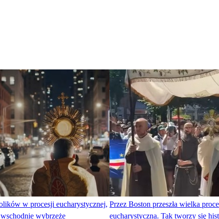
olików w procesji eucharystycznej,
Przez Boston przeszła wielka proce
a wschodnie wybrzeże
eucharystyczna. Tak tworzy się hist