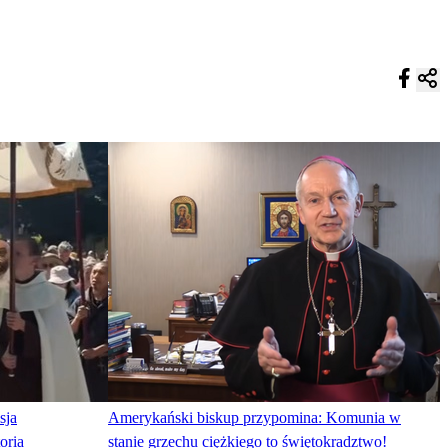
sja
Amerykański biskup przypomina: Komunia w
oria
stanie grzechu ciężkiego to świętokradztwo!