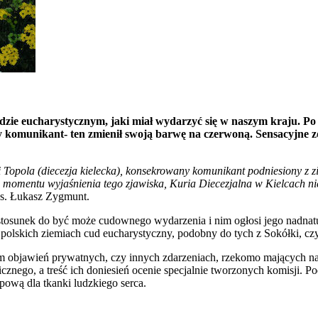
dzie eucharystycznym, jaki miał wydarzyć się w naszym kraju. Po t
y komunikant- ten zmienił swoją barwę na czerwoną. Sensacyjne z
i Topola (diecezja kielecka), konsekrowany komunikant podniesiony z zi
do momentu wyjaśnienia tego zjawiska, Kuria Diecezjalna w Kielcach
 ks. Łukasz Zygmunt.
tosunek do być może cudownego wydarzenia i nim ogłosi jego nadnatur
 polskich ziemiach cud eucharystyczny, podobny do tych z Sokółki, cz
jawień prywatnych, czy innych zdarzeniach, rzekomo mających nadn
hicznego, a treść ich doniesień ocenie specjalnie tworzonych komisj
ową dla tkanki ludzkiego serca.