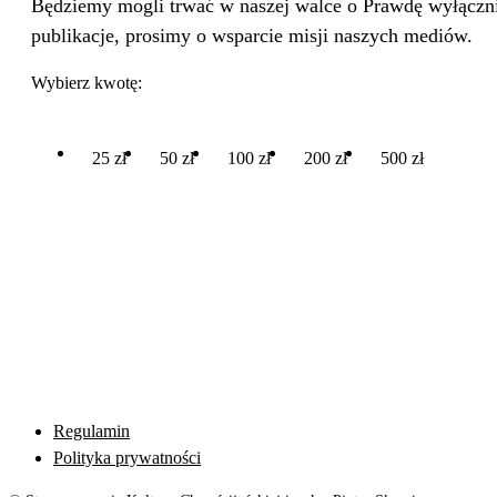
Będziemy mogli trwać w naszej walce o Prawdę wyłącznie
publikacje, prosimy o wsparcie misji naszych mediów.
Wybierz kwotę:
25 zł
50 zł
100 zł
200 zł
500 zł
Regulamin
Polityka prywatności