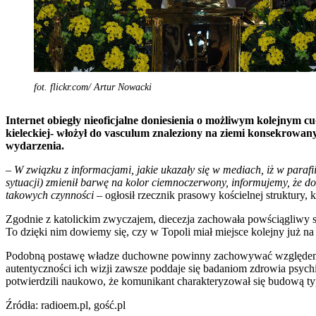
fot. flickr.com/ Artur Nowacki
Internet obiegły nieoficjalne doniesienia o możliwym kolejnym cu
kieleckiej- włożył do vasculum znaleziony na ziemi konsekrowan
wydarzenia.
– W związku z informacjami, jakie ukazały się w mediach, iż w parafi
sytuacji) zmienił barwę na kolor ciemnoczerwony, informujemy, że 
takowych czynności
– ogłosił rzecznik prasowy kościelnej struktury,
Zgodnie z katolickim zwyczajem, diecezja zachowała powściągliwy s
To dzięki nim dowiemy się, czy w Topoli miał miejsce kolejny już na
Podobną postawę władze duchowne powinny zachowywać względem ob
autentyczności ich wizji zawsze poddaje się badaniom zdrowia psyc
potwierdzili naukowo, że komunikant charakteryzował się budową typ
Źródła: radioem.pl, gość.pl