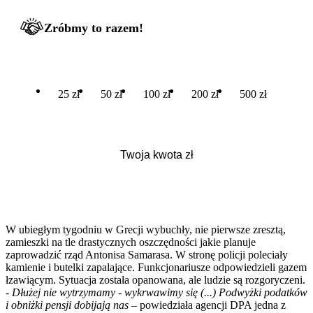
Zróbmy to razem!
25 zł
50 zł
100 zł
200 zł
500 zł
W ubiegłym tygodniu w Grecji wybuchły, nie pierwsze zresztą,
zamieszki na tle drastycznych oszczędności jakie planuje
zaprowadzić rząd Antonisa Samarasa. W stronę policji poleciały
kamienie i butelki zapalające. Funkcjonariusze odpowiedzieli gazem
łzawiącym. Sytuacja została opanowana, ale ludzie są rozgoryczeni.
-
Dłużej nie wytrzymamy - wykrwawimy się (...) Podwyżki podatków
i obniżki pensji dobijają nas
– powiedziała agencji DPA jedna z