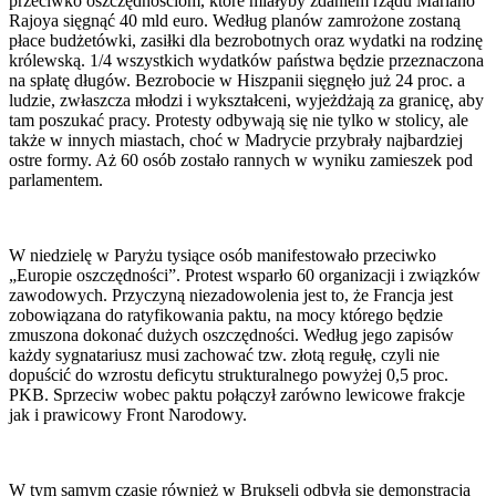
przeciwko oszczędnościom, które miałyby zdaniem rządu Mariano
Rajoya sięgnąć 40 mld euro. Według planów zamrożone zostaną
płace budżetówki, zasiłki dla bezrobotnych oraz wydatki na rodzinę
królewską. 1/4 wszystkich wydatków państwa będzie przeznaczona
na spłatę długów. Bezrobocie w Hiszpanii sięgnęło już 24 proc. a
ludzie, zwłaszcza młodzi i wykształceni, wyjeżdżają za granicę, aby
tam poszukać pracy. Protesty odbywają się nie tylko w stolicy, ale
także w innych miastach, choć w Madrycie przybrały najbardziej
ostre formy. Aż 60 osób zostało rannych w wyniku zamieszek pod
parlamentem.
W niedzielę w Paryżu tysiące osób manifestowało przeciwko
„Europie oszczędności”. Protest wsparło 60 organizacji i związków
zawodowych. Przyczyną niezadowolenia jest to, że Francja jest
zobowiązana do ratyfikowania paktu, na mocy którego będzie
zmuszona dokonać dużych oszczędności. Według jego zapisów
każdy sygnatariusz musi zachować tzw. złotą regułę, czyli nie
dopuścić do wzrostu deficytu strukturalnego powyżej 0,5 proc.
PKB. Sprzeciw wobec paktu połączył zarówno lewicowe frakcje
jak i prawicowy Front Narodowy.
W tym samym czasie również w Brukseli odbyła się demonstracja