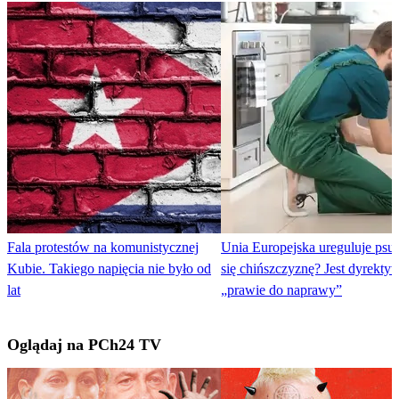
Fala protestów na komunistycznej
Unia Europejska ureguluje psuj
Kubie. Takiego napięcia nie było od
się chińszczyznę? Jest dyrektyw
lat
„prawie do naprawy”
Oglądaj na PCh24 TV