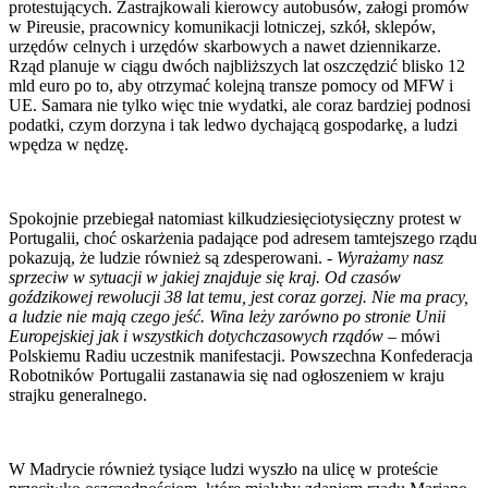
protestujących. Zastrajkowali kierowcy autobusów, załogi promów
w Pireusie, pracownicy komunikacji lotniczej, szkół, sklepów,
urzędów celnych i urzędów skarbowych a nawet dziennikarze.
Rząd planuje w ciągu dwóch najbliższych lat oszczędzić blisko 12
mld euro po to, aby otrzymać kolejną transze pomocy od MFW i
UE. Samara nie tylko więc tnie wydatki, ale coraz bardziej podnosi
podatki, czym dorzyna i tak ledwo dychającą gospodarkę, a ludzi
wpędza w nędzę.
Spokojnie przebiegał natomiast kilkudziesięciotysięczny protest w
Portugalii, choć oskarżenia padające pod adresem tamtejszego rządu
pokazują, że ludzie również są zdesperowani.
- Wyrażamy nasz
sprzeciw w sytuacji w jakiej znajduje się kraj. Od czasów
goździkowej rewolucji 38 lat temu, jest coraz gorzej. Nie ma pracy,
a ludzie nie mają czego jeść. Wina leży zarówno po stronie Unii
Europejskiej jak i wszystkich dotychczasowych rządów
– mówi
Polskiemu Radiu uczestnik manifestacji. Powszechna Konfederacja
Robotników Portugalii
zastanawia się nad ogłoszeniem w kraju
strajku generalnego.
W Madrycie również tysiące ludzi wyszło na ulicę w proteście