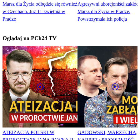
Marsz dla Życia odbędzie się również
Agresywni aborcjoniści zakłóca
w Czechach. Już 11 kwietnia w
Marsz dla Życia w Pradze.
Pradze
Powstrzymała ich policja
Oglądaj na PCh24 TV
ATEIZACJA POLSKI W
GADOWSKI, WARZECHA,
PROROCTWIE JANA PAWŁA II
KARPIEL: PRZYSZŁOŚĆ