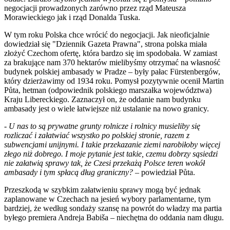
negocjacji prowadzonych zarówno przez rząd Mateusza
Morawieckiego jak i rząd Donalda Tuska.
W tym roku Polska chce wrócić do negocjacji. Jak nieoficjalnie
dowiedział się "Dziennik Gazeta Prawna", strona polska miała
złożyć Czechom ofertę, która bardzo się im spodobała. W zamiast
za brakujące nam 370 hektarów mielibyśmy otrzymać na własność
budynek polskiej ambasady w Pradze – były pałac Fürstenbergów,
który dzierżawimy od 1934 roku. Pomysł pozytywnie ocenił Martin
Půta, hetman (odpowiednik polskiego marszałka województwa)
Kraju Libereckiego. Zaznaczył on, że oddanie nam budynku
ambasady jest o wiele łatwiejsze niż ustalanie na nowo granicy.
- U nas to są prywatne grunty rolnicze i rolnicy musieliby się
rozliczać i załatwiać wszystko po polskiej stronie, razem z
subwencjami unijnymi. I takie przekazanie ziemi narobiłoby więcej
złego niż dobrego. I moje pytanie jest takie, czemu dobrzy sąsiedzi
nie załatwią sprawy tak, że Czesi przekażą Polsce teren wokół
ambasady i tym spłacą dług graniczny?
– powiedział Půta.
Przeszkodą w szybkim załatwieniu sprawy mogą być jednak
zaplanowane w Czechach na jesień wybory parlamentarne, tym
bardziej, że według sondaży szansę na powrót do władzy ma partia
byłego premiera Andreja Babiša – niechętna do oddania nam długu.