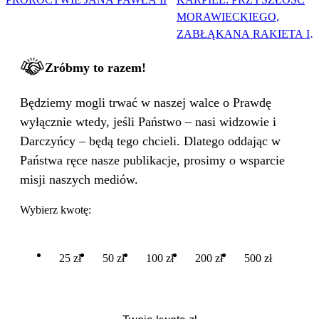
MORAWIECKIEGO,
ZABŁĄKANA RAKIETA I
WIELKA PODMIANA
Zróbmy to razem!
Będziemy mogli trwać w naszej walce o Prawdę
wyłącznie wtedy, jeśli Państwo – nasi widzowie i
Darczyńcy – będą tego chcieli. Dlatego oddając w
Państwa ręce nasze publikacje, prosimy o wsparcie
misji naszych mediów.
Wybierz kwotę:
25 zł
50 zł
100 zł
200 zł
500 zł