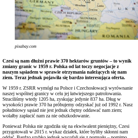
pixabay.com
Czesi są nam dłużni prawie 370 hektarów gruntów – to wynik
zmiany granic w 1959 r. Polska od lat toczy negocjacje z
naszym sąsiadem w sprawie otrzymania należących się nam
ziem. Teraz jednak pojawiła się bardzo interesująca oferta.
W 1959 r. ZSRR wymógł na Polsce i Czechosłowacji wyrównanie
naszej wspólnej granicy w celu jej łatwiejszego patrolowania.
Straciliśmy wtedy 1205 ha, zyskując jedynie 837 ha. Dług w
wysokości prawie 370 ha próbujemy odzyskać już od 1992 r. Nasz
południowy sąsiad nie jest jednak chętny oddawać nam ziem;
wolałby zapłacić nam za nie odszkodowanie.
Ponieważ Polska nie zgodziła się na ekwiwalent pieniężny, Czesi
przygotowali w 2015 r. wykaz działek, które byliby skłonni nam
oddać. Bardzo szybko jednak wycofali się z pomysłu – pomimo