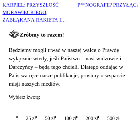
KARPIEL: PRZYSZŁOŚĆ
P**NOGRAFII? PRZYŁĄCZ 
MORAWIECKIEGO,
ZABŁĄKANA RAKIETA I
WIELKA PODMIANA
Zróbmy to razem!
Będziemy mogli trwać w naszej walce o Prawdę
wyłącznie wtedy, jeśli Państwo – nasi widzowie i
Darczyńcy – będą tego chcieli. Dlatego oddając w
Państwa ręce nasze publikacje, prosimy o wsparcie
misji naszych mediów.
Wybierz kwotę:
25 zł
50 zł
100 zł
200 zł
500 zł