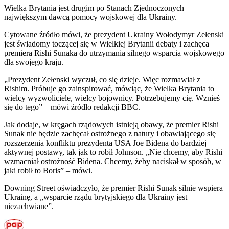
Wielka Brytania jest drugim po Stanach Zjednoczonych
największym dawcą pomocy wojskowej dla Ukrainy.
Cytowane źródło mówi, że prezydent Ukrainy Wołodymyr Zełenski
jest świadomy toczącej się w Wielkiej Brytanii debaty i zachęca
premiera Rishi Sunaka do utrzymania silnego wsparcia wojskowego
dla swojego kraju.
„Prezydent Zełenski wyczuł, co się dzieje. Więc rozmawiał z
Rishim. Próbuje go zainspirować, mówiąc, że Wielka Brytania to
wielcy wyzwoliciele, wielcy bojownicy. Potrzebujemy cię. Wznieś
się do tego” – mówi źródło redakcji BBC.
Jak dodaje, w kręgach rządowych istnieją obawy, że premier Rishi
Sunak nie będzie zachęcał ostrożnego z natury i obawiającego się
rozszerzenia konfliktu prezydenta USA Joe Bidena do bardziej
aktywnej postawy, tak jak to robił Johnson. „Nie chcemy, aby Rishi
wzmacniał ostrożność Bidena. Chcemy, żeby naciskał w sposób, w
jaki robił to Boris” – mówi.
Downing Street oświadczyło, że premier Rishi Sunak silnie wspiera
Ukrainę, a „wsparcie rządu brytyjskiego dla Ukrainy jest
niezachwiane”.