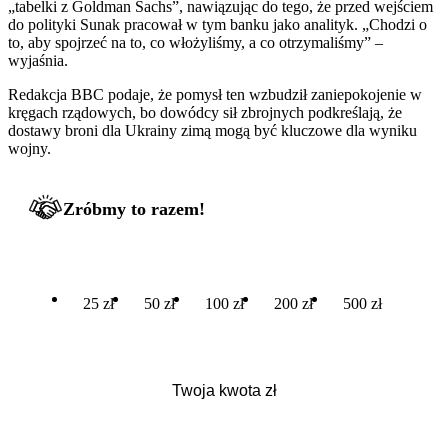
„tabelki z Goldman Sachs”, nawiązując do tego, że przed wejściem
do polityki Sunak pracował w tym banku jako analityk. „Chodzi o
to, aby spojrzeć na to, co włożyliśmy, a co otrzymaliśmy” –
wyjaśnia.
Redakcja BBC podaje, że pomysł ten wzbudził zaniepokojenie w
kręgach rządowych, bo dowódcy sił zbrojnych podkreślają, że
dostawy broni dla Ukrainy zimą mogą być kluczowe dla wyniku
wojny.
Zróbmy to razem!
25 zł
50 zł
100 zł
200 zł
500 zł