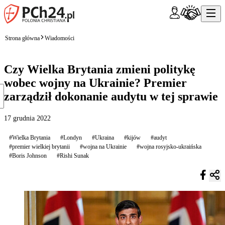
Strona główna
Wiadomości
Czy Wielka Brytania zmieni politykę
wobec wojny na Ukrainie? Premier
zarządził dokonanie audytu w tej sprawie
17 grudnia 2022
#Wielka Brytania
#Londyn
#Ukraina
#kijów
#audyt
#premier wielkiej brytanii
#wojna na Ukrainie
#wojna rosyjsko-ukraińska
#Boris Johnson
#Rishi Sunak