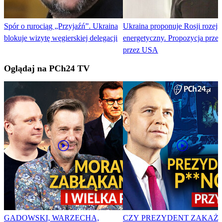
Spór o rurociąg „Przyjaźń”. Ukraina
Ukraina proponuje Rosji rozej
blokuje wizytę węgierskiej delegacji
energetyczny. Propozycja prze
przez USA
Oglądaj na PCh24 TV
GADOWSKI, WARZECHA,
CZY PREZYDENT ZAKAŻ