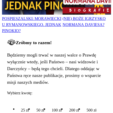
POSPIESZALSKI: MORAWIECKI
(NIE) BOŻE IGRZYSKO
U RYMANOWSKIEGO. JEDNAK
NORMANA DAVIESA?
PINOKIO?
Zróbmy to razem!
Będziemy mogli trwać w naszej walce o Prawdę
wyłącznie wtedy, jeśli Państwo – nasi widzowie i
Darczyńcy – będą tego chcieli. Dlatego oddając w
Państwa ręce nasze publikacje, prosimy o wsparcie
misji naszych mediów.
Wybierz kwotę:
25 zł
50 zł
100 zł
200 zł
500 zł