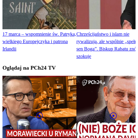
17 marca – wspomnienie św. Patryka,
Chrześcijaństwo i islam nie
wielkiego Europejczyka i patrona
rywalizują, ale wspólnie „spełn
Irlandii
sen Boga”. Biskup Rabatu znó
szokuje
Oglądaj na PCh24 TV