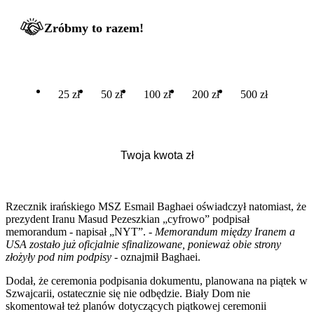
Zróbmy to razem!
25 zł
50 zł
100 zł
200 zł
500 zł
Rzecznik irańskiego MSZ Esmail Baghaei oświadczył natomiast, że
prezydent Iranu Masud Pezeszkian „cyfrowo” podpisał
memorandum - napisał „NYT”.
- Memorandum między Iranem a
USA zostało już oficjalnie sfinalizowane, ponieważ obie strony
złożyły pod nim podpisy
- oznajmił Baghaei.
Dodał, że ceremonia podpisania dokumentu, planowana na piątek w
Szwajcarii, ostatecznie się nie odbędzie. Biały Dom nie
skomentował też planów dotyczących piątkowej ceremonii