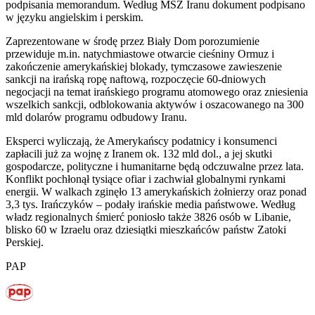
podpisania memorandum. Według MSZ Iranu dokument podpisano
w języku angielskim i perskim.
Zaprezentowane w środę przez Biały Dom porozumienie
przewiduje m.in. natychmiastowe otwarcie cieśniny Ormuz i
zakończenie amerykańskiej blokady, tymczasowe zawieszenie
sankcji na irańską ropę naftową, rozpoczęcie 60-dniowych
negocjacji na temat irańskiego programu atomowego oraz zniesienia
wszelkich sankcji, odblokowania aktywów i oszacowanego na 300
mld dolarów programu odbudowy Iranu.
Eksperci wyliczają, że Amerykańscy podatnicy i konsumenci
zapłacili już za wojnę z Iranem ok. 132 mld dol., a jej skutki
gospodarcze, polityczne i humanitarne będą odczuwalne przez lata.
Konflikt pochłonął tysiące ofiar i zachwiał globalnymi rynkami
energii. W walkach zginęło 13 amerykańskich żołnierzy oraz ponad
3,3 tys. Irańczyków – podały irańskie media państwowe. Według
władz regionalnych śmierć poniosło także 3826 osób w Libanie,
blisko 60 w Izraelu oraz dziesiątki mieszkańców państw Zatoki
Perskiej.
PAP