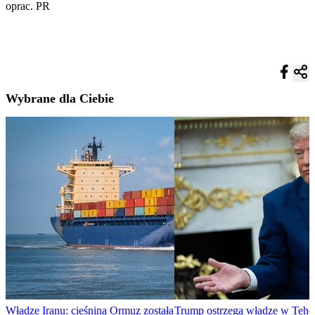
oprac. PR
Wybrane dla Ciebie
Władze Iranu: cieśnina Ormuz została
Trump ostrzega władze w Teher