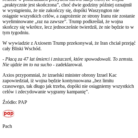
„praktycznie jest skończona”, choć dwie godziny później oznajmił
w wystąpieniu, że nie zakończy się, dopóki Waszyngton nie
osiągnie wszystkich celów, a zagrożenie ze strony Iranu nie zostanie
wyeliminowane „raz na zawsze”. Trump podkreślał, że wojna
skończy się wkrótce, lecz jednocześnie twierdził, że nie będzie to w
tym tygodniu.
W wywiadzie z Axiosem Trump przekonywał, że Iran chciał przejąć
cały Bliski Wschód.
-
Płacą za 47 lat śmierci i zniszczeń, które spowodowali. To zemsta.
Nie ujdzie im to na sucho
- zadeklarował.
Axios przypomniał, że izraelski minister obrony Izrael Kac
zapowiedział, iż wojna będzie kontynuowana „bez limitu
czasowego, tak długo jak trzeba, dopóki nie osiągniemy wszystkich
celów i zdecydowanie wygramy kampanię”.
Źródło: PAP
Pach