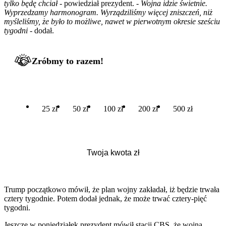
tylko będę chciał
- powiedział prezydent. -
Wojna idzie świetnie.
Wyprzedzamy harmonogram. Wyrządziliśmy więcej zniszczeń, niż
myśleliśmy, że było to możliwe, nawet w pierwotnym okresie sześciu
tygodni
- dodał.
Zróbmy to razem!
25 zł
50 zł
100 zł
200 zł
500 zł
Trump początkowo mówił, że plan wojny zakładał, iż będzie trwała
cztery tygodnie. Potem dodał jednak, że może trwać cztery-pięć
tygodni.
Jeszcze w poniedziałek prezydent mówił stacji CBS, że wojna