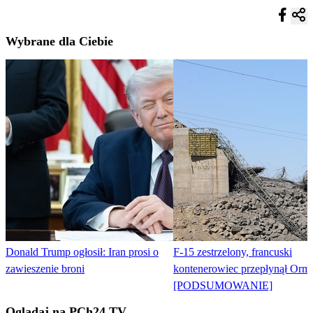
Wybrane dla Ciebie
Donald Trump ogłosił: Iran prosi o
F-15 zestrzelony, francuski
zawieszenie broni
kontenerowiec przepłynął Orm
[PODSUMOWANIE]
Oglądaj na PCh24 TV