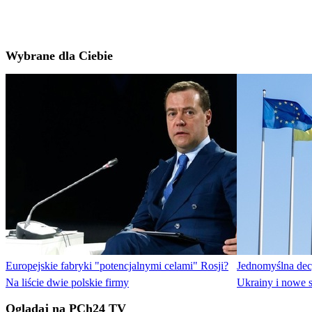
Wybrane dla Ciebie
Europejskie fabryki "potencjalnymi celami" Rosji?
Jednomyślna dec
Na liście dwie polskie firmy
Ukrainy i nowe s
Oglądaj na PCh24 TV