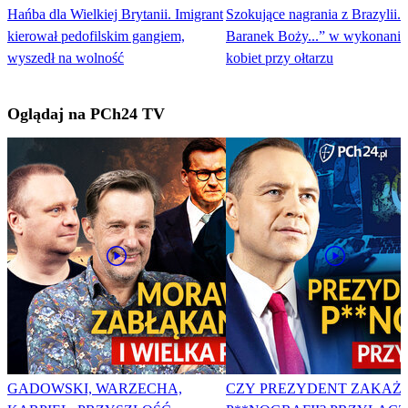
Hańba dla Wielkiej Brytanii. Imigrant
Szokujące nagrania z Brazylii.
kierował pedofilskim gangiem,
Baranek Boży...” w wykonaniu
wyszedł na wolność
kobiet przy ołtarzu
Oglądaj na PCh24 TV
GADOWSKI, WARZECHA,
CZY PREZYDENT ZAKAŻ