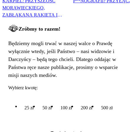
KARPIEL: PRZYSZŁOŚĆ
P**NOGRAFII? PRZYŁĄCZ 
MORAWIECKIEGO,
ZABŁĄKANA RAKIETA I
WIELKA PODMIANA
Zróbmy to razem!
Będziemy mogli trwać w naszej walce o Prawdę
wyłącznie wtedy, jeśli Państwo – nasi widzowie i
Darczyńcy – będą tego chcieli. Dlatego oddając w
Państwa ręce nasze publikacje, prosimy o wsparcie
misji naszych mediów.
Wybierz kwotę:
25 zł
50 zł
100 zł
200 zł
500 zł