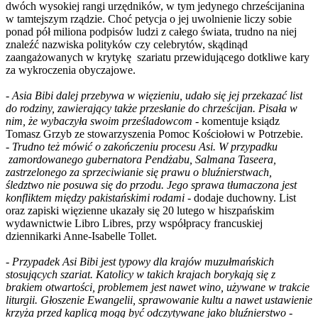
dwóch wysokiej rangi urzędników, w tym jedynego chrześcijanina
w tamtejszym rządzie. Choć petycja o jej uwolnienie liczy sobie
ponad pół miliona podpisów ludzi z całego świata, trudno na niej
znaleźć nazwiska polityków czy celebrytów, skądinąd
zaangażowanych w krytykę szariatu przewidującego dotkliwe kary
za wykroczenia obyczajowe.
-
Asia Bibi dalej przebywa w więzieniu, udało się jej przekazać list
do rodziny, zawierający także przesłanie do chrześcijan. Pisała w
nim, że wybaczyła swoim prześladowcom -
komentuje ksiądz
Tomasz Grzyb ze stowarzyszenia Pomoc Kościołowi w Potrzebie.
-
Trudno też mówić o zakończeniu procesu Asi. W przypadku
zamordowanego gubernatora Pendżabu, Salmana Taseera,
zastrzelonego za sprzeciwianie się prawu o bluźnierstwach,
śledztwo nie posuwa się do przodu. Jego sprawa tłumaczona jest
konfliktem między pakistańskimi rodami -
dodaje duchowny. List
oraz zapiski więzienne ukazały się 20 lutego w hiszpańskim
wydawnictwie Libro Libres, przy współpracy francuskiej
dziennikarki Anne-Isabelle Tollet.
-
Przypadek Asi Bibi jest typowy dla krajów muzułmańskich
stosujących szariat. Katolicy w takich krajach borykają się z
brakiem otwartości, problemem jest nawet wino, używane w trakcie
liturgii. Głoszenie Ewangelii, sprawowanie kultu a nawet ustawienie
krzyża przed kaplicą mogą być odczytywane jako bluźnierstwo
-