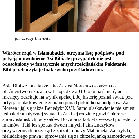
fot. zasoby Internetu
Wkrótce rząd w Islamabadzie otrzyma listę podpisów pod
petycją o uwolnienie Asi Bibi. Jej przypadek nie jest
odosobniony w fanatycznie antychrześcijańskim Pakistanie.
Bibi przebaczyła jednak swoim prześladowcom.
Asia Bibi - znana także jako Aasiya Noreen - oskarżona o
bluźnierstwo i skazana w listopadzie 2010 roku na śmierć, od 15
miesięcy oczekuje na wynik apelacji. Jej historię poznał świat, pod
petycją o ułaskawienie zebrano ponad pół miliona podpisów. Za
Noreen ujął się także Benedykt XVI. Samo ułaskawienie nie zmieni
jednak dramatycznej sytuacji - Asi i jej rodzinie grozi śmierć ze
strony islamskich radykałów. Do zabicia kobiety wezwał już jeden z
imamów. Taki los spotkał dwóch innych Pakistańczyków,
oczyszczonych przez sąd z zarzutu obrazy Mahometa. Za krytykę
nieludzkiego prawa i ujmowanie się za chrześcijanką zamordowano