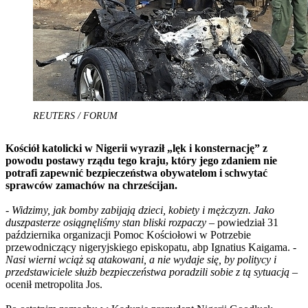
REUTERS / FORUM
Kościół katolicki w Nigerii wyraził „lęk i konsternację” z
powodu postawy rządu tego kraju, który jego zdaniem nie
potrafi zapewnić bezpieczeństwa obywatelom i schwytać
sprawców zamachów na chrześcijan.
-
Widzimy, jak bomby zabijają dzieci, kobiety i mężczyzn. Jako
duszpasterze osiągnęliśmy stan bliski rozpaczy
– powiedział 31
października organizacji Pomoc Kościołowi w Potrzebie
przewodniczący nigeryjskiego episkopatu, abp Ignatius Kaigama. -
Nasi wierni wciąż są atakowani, a nie wydaje się, by politycy i
przedstawiciele służb bezpieczeństwa poradzili sobie z tą sytuacją
–
ocenił metropolita Jos.