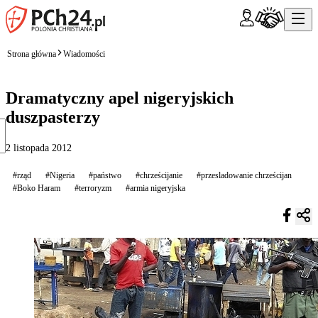
Strona główna
Wiadomości
Dramatyczny apel nigeryjskich
duszpasterzy
2 listopada 2012
#rząd
#Nigeria
#państwo
#chrześcijanie
#przesladowanie chrześcijan
#Boko Haram
#terroryzm
#armia nigeryjska