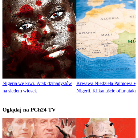
Nigeria we krwi. Atak dżihadystów
Krwawa Niedziela Palmowa w
na siedem wiosek
Nigerii. Kilkanaście ofiar ataku
Oglądaj na PCh24 TV