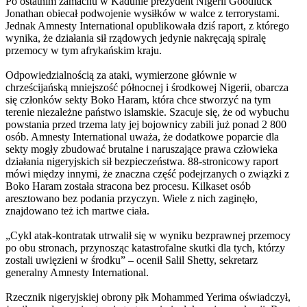
Po ostatnim zamachu w Kadunie prezydent Nigerii Goodluck
Jonathan obiecał podwojenie wysiłków w walce z terrorystami.
Jednak Amnesty International opublikowała dziś raport, z którego
wynika, że działania sił rządowych jedynie nakręcają spiralę
przemocy w tym afrykańskim kraju.
Odpowiedzialnością za ataki, wymierzone głównie w
chrześcijańską mniejszość północnej i środkowej Nigerii, obarcza
się członków sekty Boko Haram, która chce stworzyć na tym
terenie niezależne państwo islamskie. Szacuje się, że od wybuchu
powstania przed trzema laty jej bojownicy zabili już ponad 2 800
osób. Amnesty International uważa, że dodatkowe poparcie dla
sekty mogły zbudować brutalne i naruszające prawa człowieka
działania nigeryjskich sił bezpieczeństwa. 88-stronicowy raport
mówi między innymi, że znaczna część podejrzanych o związki z
Boko Haram została stracona bez procesu. Kilkaset osób
aresztowano bez podania przyczyn. Wiele z nich zaginęło,
znajdowano też ich martwe ciała.
„Cykl atak-kontratak utrwalił się w wyniku bezprawnej przemocy
po obu stronach, przynosząc katastrofalne skutki dla tych, którzy
zostali uwięzieni w środku” – ocenił Salil Shetty, sekretarz
generalny Amnesty International.
Rzecznik nigeryjskiej obrony płk Mohammed Yerima oświadczył,