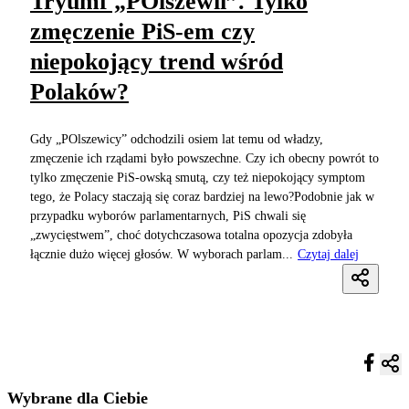
Tryumf „POlszewii”. Tylko
zmęczenie PiS-em czy
niepokojący trend wśród
Polaków?
Gdy „POlszewicy” odchodzili osiem lat temu od władzy,
zmęczenie ich rządami było powszechne. Czy ich obecny powrót to
tylko zmęczenie PiS-owską smutą, czy też niepokojący symptom
tego, że Polacy staczają się coraz bardziej na lewo?Podobnie jak w
przypadku wyborów parlamentarnych, PiS chwali się
„zwycięstwem”, choć dotychczasowa totalna opozycja zdobyła
łącznie dużo więcej głosów. W wyborach parlam...
Czytaj dalej
Wybrane dla Ciebie