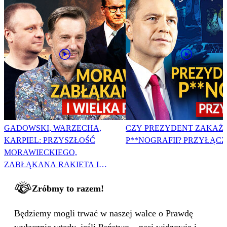
GADOWSKI, WARZECHA,
CZY PREZYDENT ZAKAŻ
KARPIEL: PRZYSZŁOŚĆ
P**NOGRAFII? PRZYŁĄCZ 
MORAWIECKIEGO,
ZABŁĄKANA RAKIETA I
WIELKA PODMIANA
Zróbmy to razem!
Będziemy mogli trwać w naszej walce o Prawdę