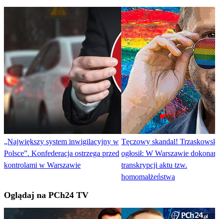
„Największy system inwigilacyjny w
Tęczowy skandal! Trzaskowski
Polsce”. Konfederacja ostrzega przed
ogłosił: W Warszawie dokonan
kontrolami w Warszawie
transkrypcji aktu tzw.
homomałżeństwa
Oglądaj na PCh24 TV