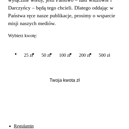
wyłącznie wtedy, jeśli Państwo – nasi widzowie i
Darczyńcy – będą tego chcieli. Dlatego oddając w
Państwa ręce nasze publikacje, prosimy o wsparcie
misji naszych mediów.
Wybierz kwotę:
25 zł
50 zł
100 zł
200 zł
500 zł
Regulamin