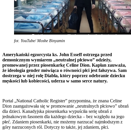
fot. YouTube/ Moshe Binyamin
Amerykański egzorcysta ks. John Esseff ostrzega przed
demonicznym wymiarem „neutralnej płciowo” odzieży,
promowanej przez piosenkarkę Celine Dion. Kapłan zauważa,
że ideologia gender mówiąca o równości płci jest fałszywa. Sam
dostrzega w niej rolę Diabła, który poprzez odebranie dziecku
męskości lub kobiecości, uderza w samo serce natury.
Portal „National Catholic Register” przypomina, że znana Celine
Dion zaangażowała się w promowanie „neutralnych płciowo” ubrań
dla dzieci. Kanadyjska piosenkarka wypuściła serię ubrań z
jednakowym fasonem dla każdego dziecka – bez względu na jego
płeć. Zdaniem piosenkarki, nie możemy narzucać najmłodszym z
góry narzuconych ról. Dotyczy to także, jej zdaniem, płci.