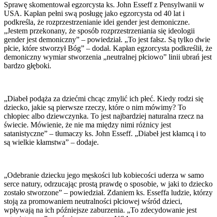
Sprawę skomentował egzorcysta ks. John Esseff z Pensylwanii w
USA. Kapłan pełni swą posługę jako egzorcysta od 40 lat i
podkreśla, że rozprzestrzenianie idei gender jest demoniczne.
„Jestem przekonany, że sposób rozprzestrzeniania się ideologii
gender jest demoniczny” – powiedział. „To jest fałsz. Są tylko dwie
płcie, które stworzył Bóg” – dodał. Kapłan egzorcysta podkreślił, że
demoniczny wymiar stworzenia „neutralnej płciowo” linii ubrań jest
bardzo głęboki.
„Diabeł podąża za dziećmi chcąc zmylić ich płeć. Kiedy rodzi się
dziecko, jakie są pierwsze rzeczy, które o nim mówimy? To
chłopiec albo dziewczynka. To jest najbardziej naturalna rzecz na
świecie. Mówienie, że nie ma między nimi różnicy jest
satanistyczne” – tłumaczy ks. John Esseff. „Diabeł jest kłamcą i to
są wielkie kłamstwa” – dodaje.
„Odebranie dziecku jego męskości lub kobiecości uderza w samo
serce natury, odrzucając prostą prawdę o sposobie, w jaki to dziecko
zostało stworzone” – powiedział. Zdaniem ks. Esseffa ludzie, którzy
stoją za promowaniem neutralności płciowej wśród dzieci,
wpływają na ich późniejsze zaburzenia. „To zdecydowanie jest