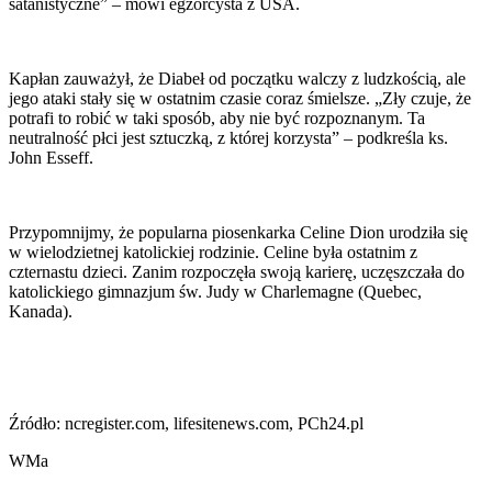
satanistyczne” – mówi egzorcysta z USA.
Kapłan zauważył, że Diabeł od początku walczy z ludzkością, ale
jego ataki stały się w ostatnim czasie coraz śmielsze. „Zły czuje, że
potrafi to robić w taki sposób, aby nie być rozpoznanym. Ta
neutralność płci jest sztuczką, z której korzysta” – podkreśla ks.
John Esseff.
Przypomnijmy, że popularna piosenkarka Celine Dion urodziła się
w wielodzietnej katolickiej rodzinie. Celine była ostatnim z
czternastu dzieci. Zanim rozpoczęła swoją karierę, uczęszczała do
katolickiego gimnazjum św. Judy w Charlemagne (Quebec,
Kanada).
Źródło: ncregister.com, lifesitenews.com, PCh24.pl
WMa