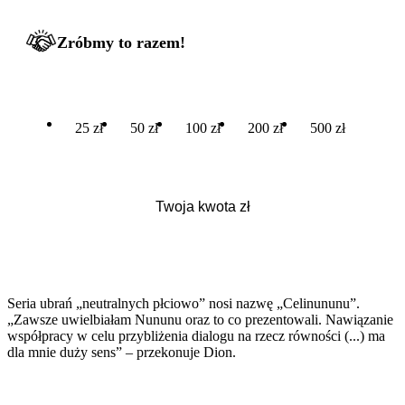
Zróbmy to razem!
25 zł
50 zł
100 zł
200 zł
500 zł
Seria ubrań „neutralnych płciowo” nosi nazwę „Celinununu”.
„Zawsze uwielbiałam Nununu oraz to co prezentowali. Nawiązanie
współpracy w celu przybliżenia dialogu na rzecz równości (...) ma
dla mnie duży sens” – przekonuje Dion.