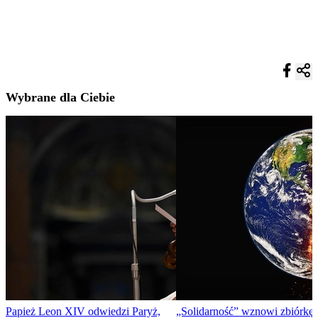
Wybrane dla Ciebie
Papież Leon XIV odwiedzi Paryż,
„Solidarność” wznowi zbiórkę