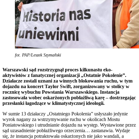
fot. PAP/Leszek Szymañski
Warszawski sąd rozstrzygnął proces kilkunastu eko-
aktywistów z fanatycznej organizacji „Ostatnie Pokolenie”.
Działacze zostali uznani za winnych blokowania ruchu, w tym
dojazdu na koncert Taylor Swift, zorganizowany w stolicy w
rocznicę wybuchu Powstania Warszawskiego. Instancja
zastosowała wobec oskarżonych pobłażliwą karę – dostrzegając
przesłanki łagodzące w klimatystycznej ideologii.
W sumie 13 działaczy „Ostatniego Pokolenia” usłyszało jedynie
wyrok nagany za wstrzymywanie ruchu w okolicach Mostu
Poniatowskiego i utrudnianie dojazdu na występ. Wystawione przez
sąd uzasadnienie pobłażliwego orzeczenia… zastanawia. Wydaje
się, że instancja potraktowała oskarżonych nie jako wandali, a