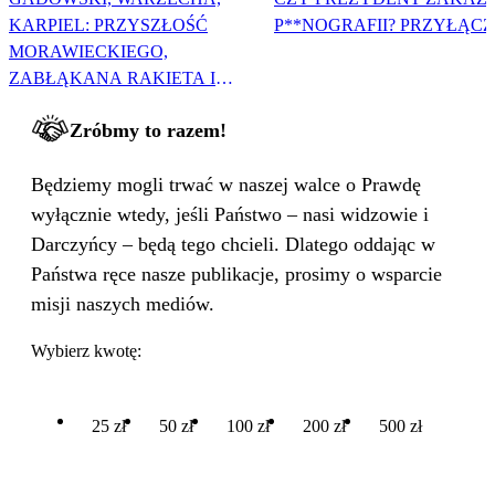
KARPIEL: PRZYSZŁOŚĆ
P**NOGRAFII? PRZYŁĄCZ 
MORAWIECKIEGO,
ZABŁĄKANA RAKIETA I
WIELKA PODMIANA
Zróbmy to razem!
Będziemy mogli trwać w naszej walce o Prawdę
wyłącznie wtedy, jeśli Państwo – nasi widzowie i
Darczyńcy – będą tego chcieli. Dlatego oddając w
Państwa ręce nasze publikacje, prosimy o wsparcie
misji naszych mediów.
Wybierz kwotę:
25 zł
50 zł
100 zł
200 zł
500 zł