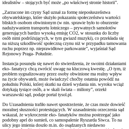
idealistów – stojących być może „po właściwej stronie historii”.
„Zarzucone im czyny Sąd uznał za formę nieposłuszeństwa
obywatelskiego, które służyło pokazaniu społeczeństwu wartości
bliskich osobom obwinionym (w nin. sprawie było to oburzenie
nadużywaniem transportu lotniczego – prywatnych samolotów
generujących bardzo wysoką emisję CO2, w stosunku do liczby
osób nimi podróżujących, w tym gwiazd muzyki), co przekłada się
na niższą szkodliwość społeczną czynu niż w przypadku tamowania
ruchu poprzez np. nieprawidłowe parkowanie”, wyjaśniał Sąd
Rejonowy Praga- Południe.
Instancja posunęła się nawet do stwierdzenia, że swoimi działaniami
eko- fanatycy chcą zwrócić uwagę na kluczową kwestię. „O tym, iż
problem sygnalizowany przez osoby obwinione ma realny wpływ
na życie obywateli, może świadczyć choćby ostatnia powódź na
południu Polski, której skutki na dzień wydania nin. wyroku wciąż
dotykają tysiące osób, a w skali świata – miliony”, orzekł
warszawski sąd, podaje portal tysol.pl.
Do Uzasadnienia trafiło nawet spostrzeżenie, że czas może dowieść
moralnej słuszności protestujących. W uzasadnieniu orzeczenia sąd
wskazał, że wykroczenie eko- fanatyków można postrzegać jako
podobny apel do sumień, co samospalenie Ryszarda Siwca. To na
ulicy jego imienia doszło m.in. do osądzanych niedawno