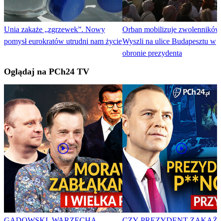
Unia zakaże „zgrzewek”. Nowy
Orban mobilizuje zwolenników
pomysł eurokratów utrudni nam życie
Wyszli na ulice Budapesztu w
obronie prezydenta
Oglądaj na PCh24 TV
GADOWSKI, WARZECHA,
CZY PREZYDENT ZAKAŻ