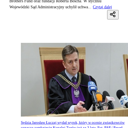
Brothers Fund oraz fundacji Roberta Boscha. W styczniu
Wojewódzki Sąd Administracyjny uchylił uchwa...
Czytaj dalej
Sędzia Jarosław Łuczaj wydał wyrok, który w ocenie związkowców
oznacza zamkniecie Kopalni Turów już za 3 lata. Fot. PAP / Paweł