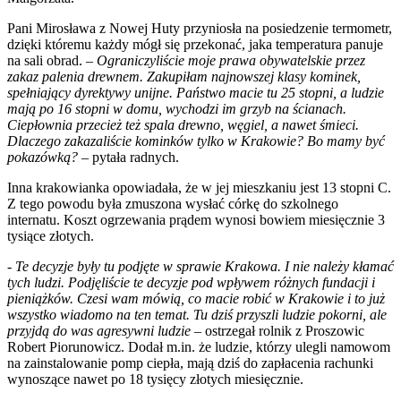
Pani Mirosława z Nowej Huty przyniosła na posiedzenie termometr,
dzięki któremu każdy mógł się przekonać, jaka temperatura panuje
na sali obrad. –
Ograniczyliście moje prawa obywatelskie przez
zakaz palenia drewnem. Zakupiłam najnowszej klasy kominek,
spełniający dyrektywy unijne. Państwo macie tu 25 stopni, a ludzie
mają po 16 stopni w domu, wychodzi im grzyb na ścianach.
Ciepłownia przecież też spala drewno, węgiel, a nawet śmieci.
Dlaczego zakazaliście kominków tylko w Krakowie? Bo mamy być
pokazówką?
– pytała radnych.
Inna krakowianka opowiadała, że w jej mieszkaniu jest 13 stopni C.
Z tego powodu była zmuszona wysłać córkę do szkolnego
internatu. Koszt ogrzewania prądem wynosi bowiem miesięcznie 3
tysiące złotych.
- Te decyzje były tu podjęte w sprawie Krakowa. I nie należy kłamać
tych ludzi. Podjęliście te decyzje pod wpływem różnych fundacji i
pieniążków. Czesi wam mówią, co macie robić w Krakowie i to już
wszystko wiadomo na ten temat. Tu dziś przyszli ludzie pokorni, ale
przyjdą do was agresywni ludzie –
ostrzegał rolnik z Proszowic
Robert Piorunowicz. Dodał m.in. że ludzie, którzy ulegli namowom
na zainstalowanie pomp ciepła, mają dziś do zapłacenia rachunki
wynoszące nawet po 18 tysięcy złotych miesięcznie.