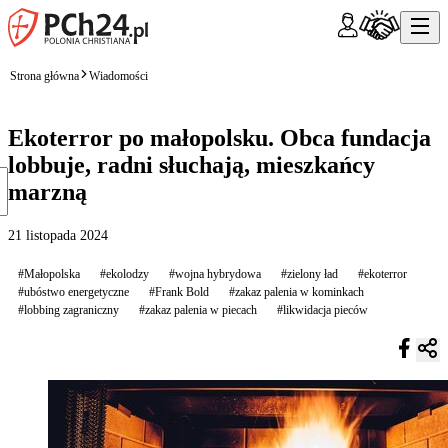
Strona główna
Wiadomości
Ekoterror po małopolsku. Obca fundacja
lobbuje, radni słuchają, mieszkańcy
marzną
21 listopada 2024
#Małopolska
#ekolodzy
#wojna hybrydowa
#zielony ład
#ekoterror
#ubóstwo energetyczne
#Frank Bold
#zakaz palenia w kominkach
#lobbing zagraniczny
#zakaz palenia w piecach
#likwidacja pieców