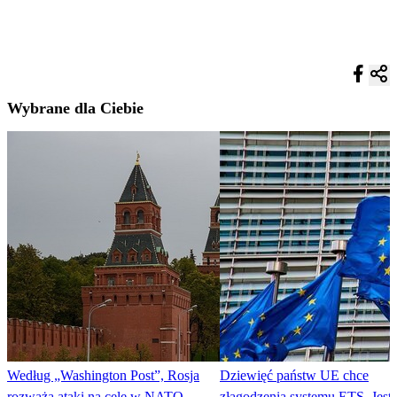
Wybrane dla Ciebie
Według „Washington Post”, Rosja
Dziewięć państw UE chce
rozważa ataki na cele w NATO
złagodzenia systemu ETS. Jest