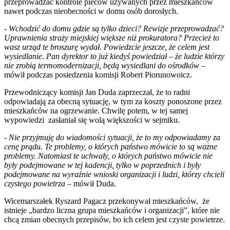
przeprowadzać kontrole pieców używanych przez mieszkańców
nawet podczas nieobecności w domu osób dorosłych.
-
Wchodzić do domu gdzie są tylko dzieci? Rewizje przeprowadzać?
Uprawnienia straży miejskiej większe niż prokuratora? Przecież to
wasz urząd te broszurę wydał. Powiedzcie jeszcze, że celem jest
wysiedlanie. Pan dyrektor to już kiedyś powiedział – że ludzie którzy
nie zrobią termomodernizacji, będą wysiedlani do ośrodków
–
mówił podczas posiedzenia komisji Robert Piorunowoicz.
Przewodniczący komisji Jan Duda zaprzeczał, że to radni
odpowiadają za obecną sytuację, w tym za koszty ponoszone przez
mieszkańców na ogrzewanie. Chwilę potem, w tej samej
wypowiedzi zasłaniał się wolą większości w sejmiku.
-
Nie przyjmuję do wiadomości sytuacji, że to my odpowiadamy za
cenę prądu. Te problemy, o których państwo mówicie to są ważne
problemy. Natomiast te uchwały, o których państwo mówicie nie
były podejmowane w tej kadencji, tylko w poprzednich i były
podejmowane na wyraźnie wnioski organizacji i ludzi, którzy chcieli
czystego powietrza
– mówił Duda.
Wicemarszałek Ryszard Pagacz przekonywał mieszkańców, że
istnieje „bardzo liczna grupa mieszkańców i organizacji”, które nie
chcą zmian obecnych przepisów, bo ich celem jest czyste powietrze.