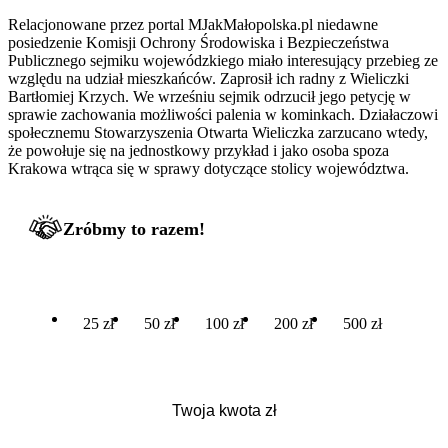
Relacjonowane przez portal MJakMałopolska.pl niedawne
posiedzenie Komisji Ochrony Środowiska i Bezpieczeństwa
Publicznego sejmiku wojewódzkiego miało interesujący przebieg ze
względu na udział mieszkańców. Zaprosił ich radny z Wieliczki
Bartłomiej Krzych. We wrześniu sejmik odrzucił jego petycję w
sprawie zachowania możliwości palenia w kominkach. Działaczowi
społecznemu Stowarzyszenia Otwarta Wieliczka zarzucano wtedy,
że powołuje się na jednostkowy przykład i jako osoba spoza
Krakowa wtrąca się w sprawy dotyczące stolicy województwa.
Zróbmy to razem!
25 zł
50 zł
100 zł
200 zł
500 zł