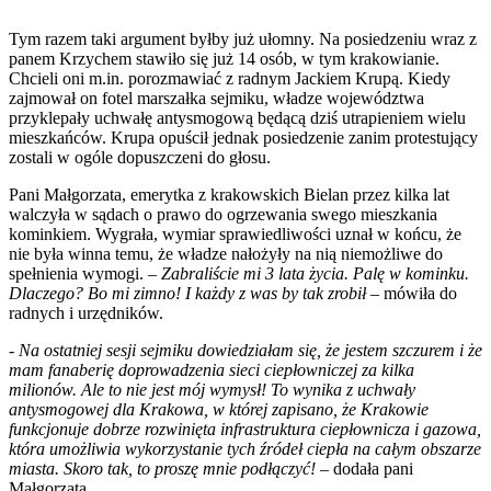
Tym razem taki argument byłby już ułomny. Na posiedzeniu wraz z
panem Krzychem stawiło się już 14 osób, w tym krakowianie.
Chcieli oni m.in. porozmawiać z radnym Jackiem Krupą. Kiedy
zajmował on fotel marszałka sejmiku, władze województwa
przyklepały uchwałę antysmogową będącą dziś utrapieniem wielu
mieszkańców. Krupa opuścił jednak posiedzenie zanim protestujący
zostali w ogóle dopuszczeni do głosu.
Pani Małgorzata, emerytka z krakowskich Bielan przez kilka lat
walczyła w sądach o prawo do ogrzewania swego mieszkania
kominkiem. Wygrała, wymiar sprawiedliwości uznał w końcu, że
nie była winna temu, że władze nałożyły na nią niemożliwe do
spełnienia wymogi. –
Zabraliście mi 3 lata życia. Palę w kominku.
Dlaczego? Bo mi zimno! I każdy z was by tak zrobił
– mówiła do
radnych i urzędników.
- Na ostatniej sesji sejmiku dowiedziałam się, że jestem szczurem i że
mam fanaberię doprowadzenia sieci ciepłowniczej za kilka
milionów. Ale to nie jest mój wymysł! To wynika z uchwały
antysmogowej dla Krakowa, w której zapisano, że Krakowie
funkcjonuje dobrze rozwinięta infrastruktura ciepłownicza i gazowa,
która umożliwia wykorzystanie tych źródeł ciepła na całym obszarze
miasta. Skoro tak, to proszę mnie podłączyć! –
dodała pani
Małgorzata.