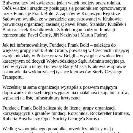
Bulwersujący był zwłaszcza jeden wątek podjęty przez rolnika.
Otóż władze i urzędnicy posługują się poradnikiem opracowanym
przez Fundację Frank Bold. Z zapisów w Krajowym Rejestrze
Sądowym wynika, że w zarządzie zarejestrowanej w Krakowie
prawniczej organizacji zasiadają: Pavel Franc, Stanislav Kutáček i
Bartosz Jacek Kwiatkowski. Z kolei organ nadzoru fundacji
reprezentują: Pavel Černý, Jiří Nezhyba i Martin Fadrný.
Jak już informowaliśmy, Fundacja Frank Bold – należąca do
większej grupy Frank Bold Group, powstałej w Czechach i mającej
swoje oddziały w Polsce oraz w Belgii – wystąpiła z wnioskiem
kasacyjnym od decyzji Wojewódzkiego Sądu Administracyjnego.
Ten w styczniu uchylił uchwałę Rady Miasta Krakowa w sprawie
ustanowienia wykluczającej tysiące kierowców Strefy Czystego
Transportu.
Wcześniej ta sama organizacja wystąpiła z pozwem mającym
doprowadzić do szybkiego wygaszenia działalności kopalni Turów,
wpisanej na listę infrastruktury krytycznej.
Fundacja Frank Bold zalicza się do licznej grupy organizacji,
korzystających z grantów fundacji Rotschilda, Rockefeller Brothers,
Roberta Boscha czy Open Society George'a Sorosa.
Według wspomnianego poradnika, urzędnicy miejscy mają