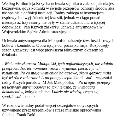
Według Bartłomieja Krzycha uchwała sejmiku o zakazie palenia jest
bezprawna, gdyż kominki w świetle przepisów ochrony środowiska
nie spełniają definicji instalacji. Radny zabiega w instytucjach
rządowych o wyjaśnienie tej kwestii, jednak w ciągu ponad
miesiąca aż trzy resorty nie były w stanie udzielić mu wiążącej
odpowiedzi. Pan Krzych zaskarżył uchwałę antysmogową w
Wojewódzkim Sądzie Administracyjnym.
Uchwała antysmogowa dla Małopolski zakazuje tzw. bezklasowych
kotłów i kominków. Obowiązuje od początku maja. Rozpoczęty
sezon grzewczy jest więc pierwszym faktycznym okresem jej
działania.
-
Wielu mieszkańców Małopolski, tych najbiedniejszych, nie zdołało
przeprowadzić termomodernizacji i wymienić pieca. I ja ich
rozumiem. Po co mają wymieniać na gazowe, skoro gazowe mają
być wkrótce zakazane? A na pompy ciepła ich nie stać
– wyjaśniał
radny Krzych portalowi M Jak Małopolska. –
Po drugie, przepisy
tej uchwały antysmogowej są tak niejasne, że wymagają
dokumentów, których nie ma. Ludzie nie wiedzą, czego się
spodziewać
– dodał.
W rozmowie radny podał więcej szczegółów dotyczących
używanego przez urzędników i straże miejskie opracowania
fundacji Frank Bold.