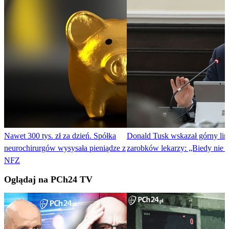
Nawet 300 tys. zł za dzień. Spółka
Donald Tusk wskazał górny limi
neurochirurgów wysysała pieniądze z
zarobków lekarzy: „Biedy nie 
NFZ
Oglądaj na PCh24 TV