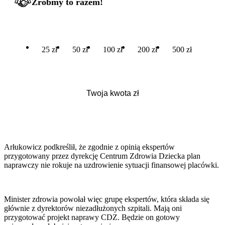
Zróbmy to razem!
25 zł
50 zł
100 zł
200 zł
500 zł
Arłukowicz podkreślił, że zgodnie z opinią ekspertów
przygotowany przez dyrekcję Centrum Zdrowia Dziecka plan
naprawczy nie rokuje na uzdrowienie sytuacji finansowej placówki.
Minister zdrowia powołał więc grupę ekspertów, która składa się
głównie z dyrektorów niezadłużonych szpitali. Mają oni
przygotować projekt naprawy CDZ. Będzie on gotowy