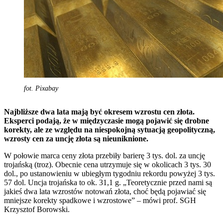
fot. Pixabay
Najbliższe dwa lata mają być okresem wzrostu cen złota.
Eksperci podają, że w międzyczasie mogą pojawić się drobne
korekty, ale ze względu na niespokojną sytuacją geopolityczną,
wzrosty cen za uncję złota są nieuniknione.
W połowie marca ceny złota przebiły barierę 3 tys. dol. za uncję
trojańską (troz). Obecnie cena utrzymuje się w okolicach 3 tys. 30
dol., po ustanowieniu w ubiegłym tygodniu rekordu powyżej 3 tys.
57 dol. Uncja trojańska to ok. 31,1 g. „Teoretycznie przed nami są
jakieś dwa lata wzrostów notowań złota, choć będą pojawiać się
mniejsze korekty spadkowe i wzrostowe” – mówi prof. SGH
Krzysztof Borowski.