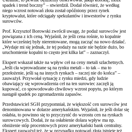
spadek i trend boczny” – stwierdził. Dodał również, że według
niego wzrost notowań złota został opóźniony przez rynek
kryptowalut, które odciągały spekulantów i inwestorów z rynku
surowców.
Prof. Krzysztof Borowski zwrócił uwagę, że podaż surowców jest
powiązana z ich ceną. Wyjaśnił, że jeśli cena rośnie, to kopalnie
które wcześniej były nierentowane, mogą zacząć na nowo działać.
„Wydaje mi się jednak, że tej podaży na razie nie będzie dużo, bo
uruchomienie kopalni to często jest kilka lat” – zaznaczył.
Ekspert wskazał także na wpływ ceł na ceny metali szlachetnych.
„Jeśli cła wprowadzane są na rynku metali – to tak – ma to
przełożenie, jeśli są na innych rynkach – raczej nie do końca” –
zauważył. Przywołał sytuację z rynku miedzi, gdy ludzie
obawiający się wprowadzenia ceł na ten surowiec zaczęli ją
kupować, co spowodowało chwilowy wzrost popytu, po którym
nastąpił spadek po zgromadzeniu zapasów.
Przedstawiciel SGH przypomniał, że większość cen surowców jest
denominowana w dolarze amerykańskim. Wyjaśnił, że jeśli dolar się
osłabia, to powinno się to przyczynić do wzrostu cen na rynkach
surowcowych. Dodał, że na osłabienie dolara wpływ ma np.
obniżenie stóp procentowych przez amerykański bank centralny.
Ekspert zauważył też, że w przypadku notowań złota istnieje też