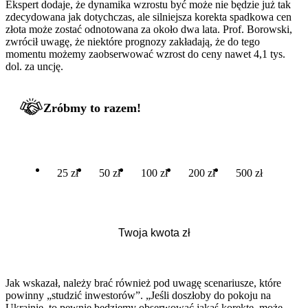
Ekspert dodaje, że dynamika wzrostu być może nie będzie już tak
zdecydowana jak dotychczas, ale silniejsza korekta spadkowa cen
złota może zostać odnotowana za około dwa lata. Prof. Borowski,
zwrócił uwagę, że niektóre prognozy zakładają, że do tego
momentu możemy zaobserwować wzrost do ceny nawet 4,1 tys.
dol. za uncję.
Zróbmy to razem!
25 zł
50 zł
100 zł
200 zł
500 zł
Jak wskazał, należy brać również pod uwagę scenariusze, które
powinny „studzić inwestorów”. „Jeśli doszłoby do pokoju na
Ukrainie, to pewnie będziemy obserwować jakąś korektę, może