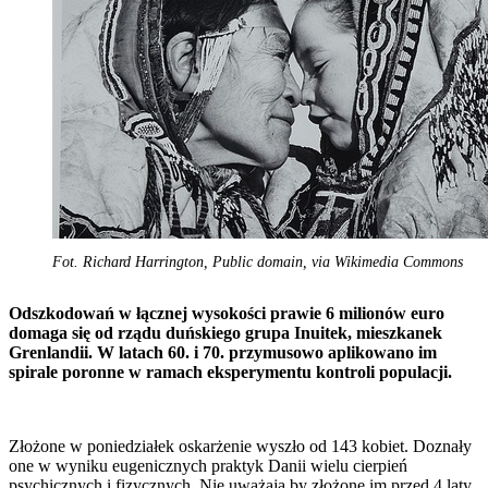
Fot. Richard Harrington, Public domain, via Wikimedia Commons
Odszkodowań w łącznej wysokości prawie 6 milionów euro
domaga się od rządu duńskiego grupa Inuitek, mieszkanek
Grenlandii. W latach 60. i 70. przymusowo aplikowano im
spirale poronne w ramach eksperymentu kontroli populacji.
Złożone w poniedziałek oskarżenie wyszło od 143 kobiet. Doznały
one w wyniku eugenicznych praktyk Danii wielu cierpień
psychicznych i fizycznych. Nie uważają by złożone im przed 4 laty