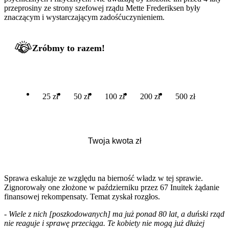
przeprosiny ze strony szefowej rządu Mette Frederiksen były
znaczącym i wystarczającym zadośćuczynieniem.
Zróbmy to razem!
25 zł
50 zł
100 zł
200 zł
500 zł
Sprawa eskaluje ze względu na bierność władz w tej sprawie.
Zignorowały one złożone w październiku przez 67 Inuitek żądanie
finansowej rekompensaty. Temat zyskał rozgłos.
- Wiele z nich [poszkodowanych] ma już ponad 80 lat, a duński rząd
nie reaguje i sprawę przeciąga. Te kobiety nie mogą już dłużej