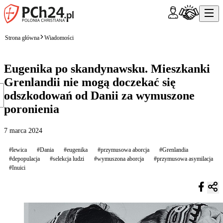
Strona główna
Wiadomości
Eugenika po skandynawsku. Mieszkanki
Grenlandii nie mogą doczekać się
odszkodowań od Danii za wymuszone
poronienia
7 marca 2024
#lewica
#Dania
#eugenika
#przymusowa aborcja
#Grenlandia
#depopulacja
#selekcja ludzi
#wymuszona aborcja
#przymusowa asymilacja
#Inuici