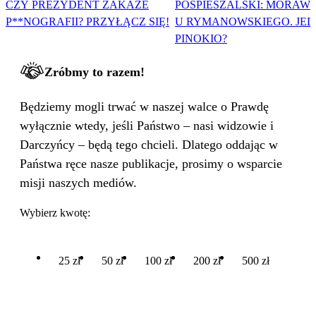
CZY PREZYDENT ZAKAŻE
POSPIESZALSKI: MORAWI
P**NOGRAFII? PRZYŁĄCZ SIĘ!
U RYMANOWSKIEGO. JE
PINOKIO?
Zróbmy to razem!
Będziemy mogli trwać w naszej walce o Prawdę
wyłącznie wtedy, jeśli Państwo – nasi widzowie i
Darczyńcy – będą tego chcieli. Dlatego oddając w
Państwa ręce nasze publikacje, prosimy o wsparcie
misji naszych mediów.
Wybierz kwotę:
25 zł
50 zł
100 zł
200 zł
500 zł