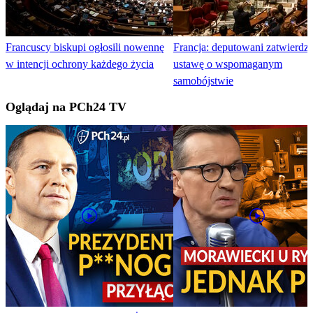
Francuscy biskupi ogłosili nowennę
Francja: deputowani zatwierdzil
w intencji ochrony każdego życia
ustawę o wspomaganym
samobójstwie
Oglądaj na PCh24 TV