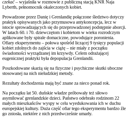
czekać –
wyjaśniła w rozmowie z publiczną stacją KNR Naja
Lyberth, pełnomocnik okaleczonych kobiet.
Prowadzone przez Danię i Grenlandię połączone śledztwo dotyczy
praktyk opisywanych jako przymusowa antykoncepcja, lecz w
istocie sprowadzających się do przeprowadzonej podstępnie aborcji.
W latach 60. i 70. dziewczętom i kobietom w wieku rozrodczym
aplikowane były spirale domaciczne, powodujące poronienia.
Ofiary eksperymentu – połowa spośród liczącej 9 tysięcy populacji
kobiet zdolnych do zajścia w ciążę – nie miały z początku
świadomości wyrządzanej im krzywdy. Celem odrażającej
eugenicznej praktyki była depopulacja Grenlandii.
Poszkodowane skarżą się na fizyczne i psychiczne skutki uboczne
stosowanej na nich nieludzkiej metody.
Rezultaty dochodzenia mają być znane za nieco ponad rok.
Na początku lat 50. duńskie władze próbowały też siłowo
asymilować grenlandzkie dzieci. Państwo odebrało rodzinom 22
małych mieszkańców wyspy w celu wyedukowania ich w duchu
europejskiej kultury. Duża część ofiar tego eksperymentu bardzo źle
go zniosła, niektóre z nich przedwcześnie umarły.