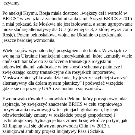
czytamy.
Po aneksji Krymu, Rosja miała dostrzec „większy cel i wartość w
BRICS” w związku z zachodnimi sankcjami. Szczyt BRICS z 2015
r. miał pokazać, że Moskwa nie jest izolowana, a samo ugrupowanie
może stać się alternatywę dla G-7 (dawniej G-8, z której wyrzucono
Rosję). Potem pełnoskalowa wojna na Ukrainie to przekonanie
jeszcze bardziej wzmocniła.
Wiele krajów wyraziło chęć przystąpienia do bloku. W związku z
wojną na Ukrainie i sankcjami amerykańskimi, które „zmusiły wiele
chińskich banków do zakończenia transakcji z rosyjskimi
odpowiednikami, zakłócając w ten sposób schematy płatnicze i
zwiększając koszty transakcyjne dla rosyjskich importerów,
Moskwa zintensyfikowała działania, by jeszcze szybciej stworzyć
alternatywny dla dolara system płatniczy” i podważać wszędzie ,
gdzie się da pozycję USA i zachodnich sojuszników.
Ewoluowało również stanowisko Pekinu, który początkowo miał
aspiracje, by zwiększyć znaczenie BRICS w celu stopniowego
przywracania równowagi w instytucjach globalnych, by lepiej
odzwierciedlały zmiany w rozkładzie potęgi gospodarczej i
technologicznej. Sytuacja jednak zmieniła się wkrótce po tym, jak
Xi Jinping stał się głównym przywódcą Chin i w 2013 r.
zainicjował ambitny projekt Inicjatywy Pasa i Szlaku.