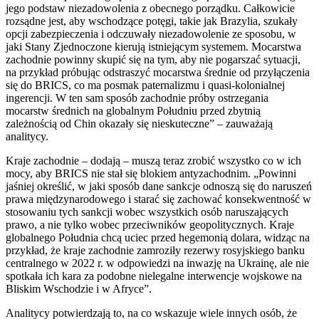
jego podstaw niezadowolenia z obecnego porządku. Całkowicie
rozsądne jest, aby wschodzące potęgi, takie jak Brazylia, szukały
opcji zabezpieczenia i odczuwały niezadowolenie ze sposobu, w
jaki Stany Zjednoczone kierują istniejącym systemem. Mocarstwa
zachodnie powinny skupić się na tym, aby nie pogarszać sytuacji,
na przykład próbując odstraszyć mocarstwa średnie od przyłączenia
się do BRICS, co ma posmak paternalizmu i quasi-kolonialnej
ingerencji. W ten sam sposób zachodnie próby ostrzegania
mocarstw średnich na globalnym Południu przed zbytnią
zależnością od Chin okazały się nieskuteczne” – zauważają
analitycy.
Kraje zachodnie – dodają – muszą teraz zrobić wszystko co w ich
mocy, aby BRICS nie stał się blokiem antyzachodnim. „Powinni
jaśniej określić, w jaki sposób dane sankcje odnoszą się do naruszeń
prawa międzynarodowego i starać się zachować konsekwentność w
stosowaniu tych sankcji wobec wszystkich osób naruszających
prawo, a nie tylko wobec przeciwników geopolitycznych. Kraje
globalnego Południa chcą uciec przed hegemonią dolara, widząc na
przykład, że kraje zachodnie zamroziły rezerwy rosyjskiego banku
centralnego w 2022 r. w odpowiedzi na inwazję na Ukrainę, ale nie
spotkała ich kara za podobne nielegalne interwencje wojskowe na
Bliskim Wschodzie i w Afryce”.
Analitycy potwierdzają to, na co wskazuje wiele innych osób, że