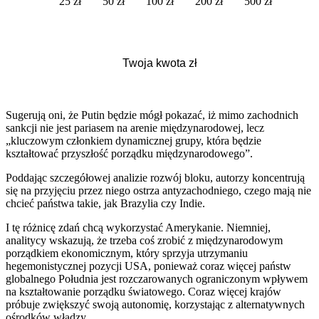
25 zł
50 zł
100 zł
200 zł
500 zł
Sugerują oni, że Putin będzie mógł pokazać, iż mimo zachodnich
sankcji nie jest pariasem na arenie międzynarodowej, lecz
„kluczowym członkiem dynamicznej grupy, która będzie
kształtować przyszłość porządku międzynarodowego”.
Poddając szczegółowej analizie rozwój bloku, autorzy koncentrują
się na przyjęciu przez niego ostrza antyzachodniego, czego mają nie
chcieć państwa takie, jak Brazylia czy Indie.
I tę różnicę zdań chcą wykorzystać Amerykanie. Niemniej,
analitycy wskazują, że trzeba coś zrobić z międzynarodowym
porządkiem ekonomicznym, który sprzyja utrzymaniu
hegemonistycznej pozycji USA, ponieważ coraz więcej państw
globalnego Południa jest rozczarowanych ograniczonym wpływem
na kształtowanie porządku światowego. Coraz więcej krajów
próbuje zwiększyć swoją autonomię, korzystając z alternatywnych
ośrodków władzy.