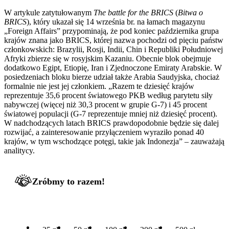
W artykule zatytułowanym
The battle for the BRICS
(
Bitwa o
BRICS
), który ukazał się 14 września br. na łamach magazynu
„Foreign Affairs” przypominają, że pod koniec października grupa
krajów znana jako BRICS, której nazwa pochodzi od pięciu państw
członkowskich: Brazylii, Rosji, Indii, Chin i Republiki Południowej
Afryki zbierze się w rosyjskim Kazaniu. Obecnie blok obejmuje
dodatkowo Egipt, Etiopię, Iran i Zjednoczone Emiraty Arabskie. W
posiedzeniach bloku bierze udział także Arabia Saudyjska, chociaż
formalnie nie jest jej członkiem. „Razem te dziesięć krajów
reprezentuje 35,6 procent światowego PKB według parytetu siły
nabywczej (więcej niż 30,3 procent w grupie G-7) i 45 procent
światowej populacji (G-7 reprezentuje mniej niż dziesięć procent).
W nadchodzących latach BRICS prawdopodobnie będzie się dalej
rozwijać, a zainteresowanie przyłączeniem wyraziło ponad 40
krajów, w tym wschodzące potęgi, takie jak Indonezja” – zauważają
analitycy.
Zróbmy to razem!