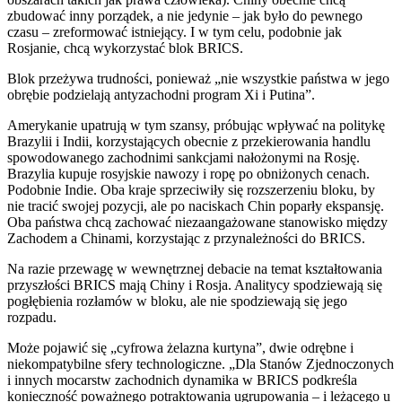
zbudować inny porządek, a nie jedynie – jak było do pewnego
czasu – zreformować istniejący. I w tym celu, podobnie jak
Rosjanie, chcą wykorzystać blok BRICS.
Blok przeżywa trudności, ponieważ „nie wszystkie państwa w jego
obrębie podzielają antyzachodni program Xi i Putina”.
Amerykanie upatrują w tym szansy, próbując wpływać na politykę
Brazylii i Indii, korzystających obecnie z przekierowania handlu
spowodowanego zachodnimi sankcjami nałożonymi na Rosję.
Brazylia kupuje rosyjskie nawozy i ropę po obniżonych cenach.
Podobnie Indie. Oba kraje sprzeciwiły się rozszerzeniu bloku, by
nie tracić swojej pozycji, ale po naciskach Chin poparły ekspansję.
Oba państwa chcą zachować niezaangażowane stanowisko między
Zachodem a Chinami, korzystając z przynależności do BRICS.
Na razie przewagę w wewnętrznej debacie na temat kształtowania
przyszłości BRICS mają Chiny i Rosja. Analitycy spodziewają się
pogłębienia rozłamów w bloku, ale nie spodziewają się jego
rozpadu.
Może pojawić się „cyfrowa żelazna kurtyna”, dwie odrębne i
niekompatybilne sfery technologiczne. „Dla Stanów Zjednoczonych
i innych mocarstw zachodnich dynamika w BRICS podkreśla
konieczność poważnego potraktowania ugrupowania – i leżącego u