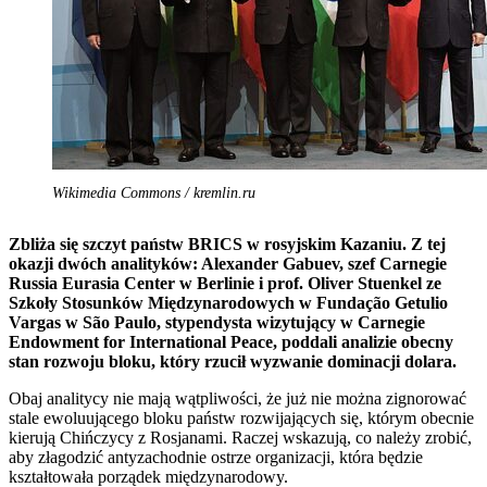
Wikimedia Commons / kremlin.ru
Zbliża się szczyt państw BRICS w rosyjskim Kazaniu. Z tej
okazji dwóch analityków: Alexander Gabuev, szef Carnegie
Russia Eurasia Center w Berlinie i prof. Oliver Stuenkel ze
Szkoły Stosunków Międzynarodowych w Fundação Getulio
Vargas w São Paulo, stypendysta wizytujący w Carnegie
Endowment for International Peace, poddali analizie obecny
stan rozwoju bloku, który rzucił wyzwanie dominacji dolara.
Obaj analitycy nie mają wątpliwości, że już nie można zignorować
stale ewoluującego bloku państw rozwijających się, którym obecnie
kierują Chińczycy z Rosjanami. Raczej wskazują, co należy zrobić,
aby złagodzić antyzachodnie ostrze organizacji, która będzie
kształtowała porządek międzynarodowy.