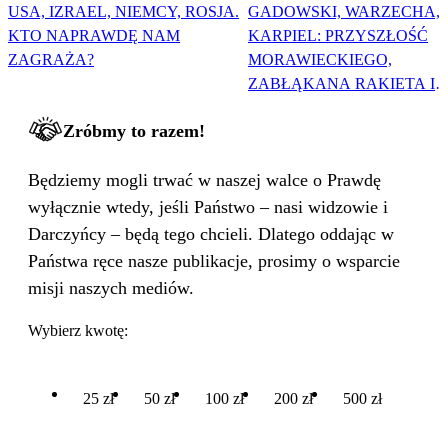
USA, IZRAEL, NIEMCY, ROSJA.
GADOWSKI, WARZECHA,
KTO NAPRAWDĘ NAM
KARPIEL: PRZYSZŁOŚĆ
ZAGRAŻA?
MORAWIECKIEGO,
ZABŁĄKANA RAKIETA I
WIELKA PODMIANA
Zróbmy to razem!
Będziemy mogli trwać w naszej walce o Prawdę
wyłącznie wtedy, jeśli Państwo – nasi widzowie i
Darczyńcy – będą tego chcieli. Dlatego oddając w
Państwa ręce nasze publikacje, prosimy o wsparcie
misji naszych mediów.
Wybierz kwotę:
25 zł
50 zł
100 zł
200 zł
500 zł