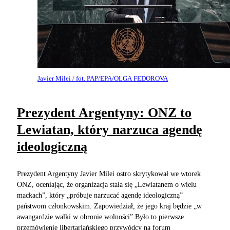
Javier Milei / fot. PAP/EPA/OLGA FEDOROVA
Prezydent Argentyny: ONZ to
Lewiatan, który narzuca agendę
ideologiczną
Prezydent Argentyny Javier Milei ostro skrytykował we wtorek
ONZ, oceniając, że organizacja stała się „Lewiatanem o wielu
mackach”, który „próbuje narzucać agendę ideologiczną”
państwom członkowskim. Zapowiedział, że jego kraj będzie „w
awangardzie walki w obronie wolności”.Było to pierwsze
przemówienie libertariańskiego przywódcy na forum