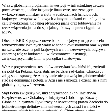
Wraz z globalnym programem inwestycji w infrastrukturę zaczęły
powstawać regionalne instytucje finansowe, rozszerzające
wykorzystanie chińskiej waluty w rozliczeniach handlowych,
krajowych swapów walutowych z innymi bankami centralnymi w
celu zwiększenia globalnej płynności juana oraz lobbowanie na
rzecz włączenia juana do specjalnego koszyka praw ciągnienia
MFW.
Obecnie BRICS poprzez nowe banki i inicjatywy mające na celu
wykorzystanie lokalnych walut w handlu dwustronnym oraz wysiłki
na rzecz utworzenia puli krajowych walut rezerwowych, odgrywa
znaczącą rolę w budowaniu wielostronnych instytucji,
zwiększających siłę Chin w porządku światowym.
Wraz z pogorszeniem stosunków amerykańsko-chińskich, zmieniła
się polityka Pekinu, która stała się bardziej radykalna. Chińczycy
zdają sobie sprawę, że Amerykanie nie pozwolą im „dobrowolnie”
stać się dominującą potęgą w Azji i nie zamierzają dzielić się z nimi
globalnym przywództwem.
Stąd Pekin zwiększył wysiłki antyzachodnie (np. Inicjatywa
Bezpieczeństwa Globalnego, Inicjatywa Globalnego Rozwoju i
Globalna Inicjatywa Cywilizacyjna kwestionują prawo Zachodu do
jednostronnego definiowania uniwersalnych zasad i wartości w
obszarach takich jak prawa człowieka). Chiny obecnie chcą