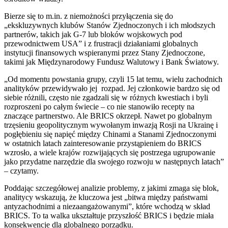
Bierze się to m.in. z niemożności przyłączenia się do
„ekskluzywnych klubów Stanów Zjednoczonych i ich młodszych
partnerów, takich jak G-7 lub bloków wojskowych pod
przewodnictwem USA” i z frustracji działaniami globalnych
instytucji finansowych wspieranymi przez Stany Zjednoczone,
takimi jak Międzynarodowy Fundusz Walutowy i Bank Światowy.
„Od momentu powstania grupy, czyli 15 lat temu, wielu zachodnich
analityków przewidywało jej rozpad. Jej członkowie bardzo się od
siebie różnili, często nie zgadzali się w różnych kwestiach i byli
rozproszeni po całym świecie – co nie stanowiło recepty na
znaczące partnerstwo. Ale BRICS okrzepł. Nawet po globalnym
trzęsieniu geopolitycznym wywołanym inwazją Rosji na Ukrainę i
pogłębieniu się napięć między Chinami a Stanami Zjednoczonymi
w ostatnich latach zainteresowanie przystąpieniem do BRICS
wzrosło, a wiele krajów rozwijających się postrzega ugrupowanie
jako przydatne narzędzie dla swojego rozwoju w następnych latach”
– czytamy.
Poddając szczegółowej analizie problemy, z jakimi zmaga się blok,
analitycy wskazują, że kluczowa jest „bitwa między państwami
antyzachodnimi a niezaangażowanymi”, które wchodzą w skład
BRICS. To ta walka ukształtuje przyszłość BRICS i będzie miała
konsekwencje dla globalnego porządku.