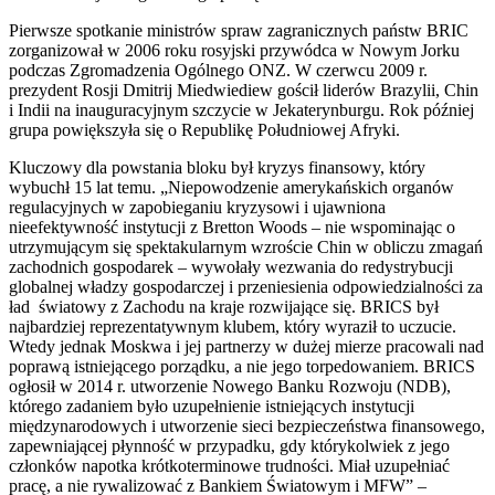
Pierwsze spotkanie ministrów spraw zagranicznych państw BRIC
zorganizował w 2006 roku rosyjski przywódca w Nowym Jorku
podczas Zgromadzenia Ogólnego ONZ. W czerwcu 2009 r.
prezydent Rosji Dmitrij Miedwiediew gościł liderów Brazylii, Chin
i Indii na inauguracyjnym szczycie w Jekaterynburgu. Rok później
grupa powiększyła się o Republikę Południowej Afryki.
Kluczowy dla powstania bloku był kryzys finansowy, który
wybuchł 15 lat temu. „Niepowodzenie amerykańskich organów
regulacyjnych w zapobieganiu kryzysowi i ujawniona
nieefektywność instytucji z Bretton Woods – nie wspominając o
utrzymującym się spektakularnym wzroście Chin w obliczu zmagań
zachodnich gospodarek – wywołały wezwania do redystrybucji
globalnej władzy gospodarczej i przeniesienia odpowiedzialności za
ład światowy z Zachodu na kraje rozwijające się. BRICS był
najbardziej reprezentatywnym klubem, który wyraził to uczucie.
Wtedy jednak Moskwa i jej partnerzy w dużej mierze pracowali nad
poprawą istniejącego porządku, a nie jego torpedowaniem. BRICS
ogłosił w 2014 r. utworzenie Nowego Banku Rozwoju (NDB),
którego zadaniem było uzupełnienie istniejących instytucji
międzynarodowych i utworzenie sieci bezpieczeństwa finansowego,
zapewniającej płynność w przypadku, gdy którykolwiek z jego
członków napotka krótkoterminowe trudności. Miał uzupełniać
pracę, a nie rywalizować z Bankiem Światowym i MFW” –