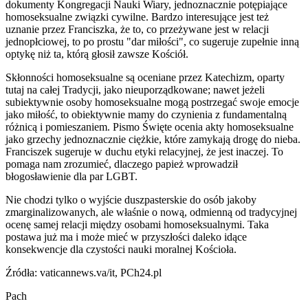
dokumenty Kongregacji Nauki Wiary, jednoznacznie potępiające
homoseksualne związki cywilne. Bardzo interesujące jest też
uznanie przez Franciszka, że to, co przeżywane jest w relacji
jednopłciowej, to po prostu "dar miłości", co sugeruje zupełnie inną
optykę niż ta, którą głosił zawsze Kościół.
Skłonności homoseksualne są oceniane przez Katechizm, oparty
tutaj na całej Tradycji, jako nieuporządkowane; nawet jeżeli
subiektywnie osoby homoseksualne mogą postrzegać swoje emocje
jako miłość, to obiektywnie mamy do czynienia z fundamentalną
różnicą i pomieszaniem. Pismo Święte ocenia akty homoseksualne
jako grzechy jednoznacznie ciężkie, które zamykają drogę do nieba.
Franciszek sugeruje w duchu etyki relacyjnej, że jest inaczej. To
pomaga nam zrozumieć, dlaczego papież wprowadził
błogosławienie dla par LGBT.
Nie chodzi tylko o wyjście duszpasterskie do osób jakoby
zmarginalizowanych, ale właśnie o nową, odmienną od tradycyjnej
ocenę samej relacji między osobami homoseksualnymi. Taka
postawa już ma i może mieć w przyszłości daleko idące
konsekwencje dla czystości nauki moralnej Kościoła.
Źródła: vaticannews.va/it, PCh24.pl
Pach