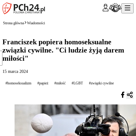
Strona główna
Wiadomości
Franciszek popiera homoseksualne
związki cywilne. "Ci ludzie żyją darem
miłości"
15 marca 2024
#homoseksualizm
#papież
#miłość
#LGBT
#związki cywilne