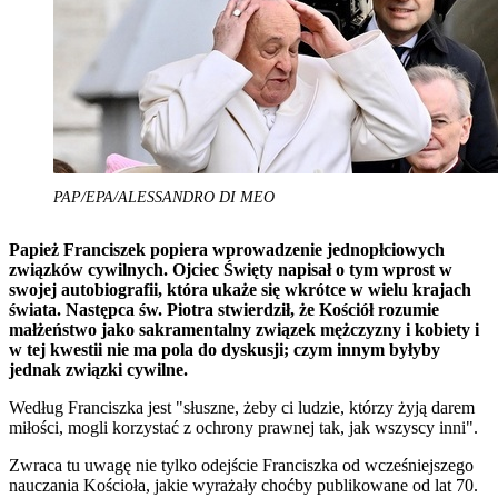
PAP/EPA/ALESSANDRO DI MEO
Papież Franciszek popiera wprowadzenie jednopłciowych
związków cywilnych. Ojciec Święty napisał o tym wprost w
swojej autobiografii, która ukaże się wkrótce w wielu krajach
świata. Następca św. Piotra stwierdził, że Kościół rozumie
małżeństwo jako sakramentalny związek mężczyzny i kobiety i
w tej kwestii nie ma pola do dyskusji; czym innym byłyby
jednak związki cywilne.
Według Franciszka jest "słuszne, żeby ci ludzie, którzy żyją darem
miłości, mogli korzystać z ochrony prawnej tak, jak wszyscy inni".
Zwraca tu uwagę nie tylko odejście Franciszka od wcześniejszego
nauczania Kościoła, jakie wyrażały choćby publikowane od lat 70.