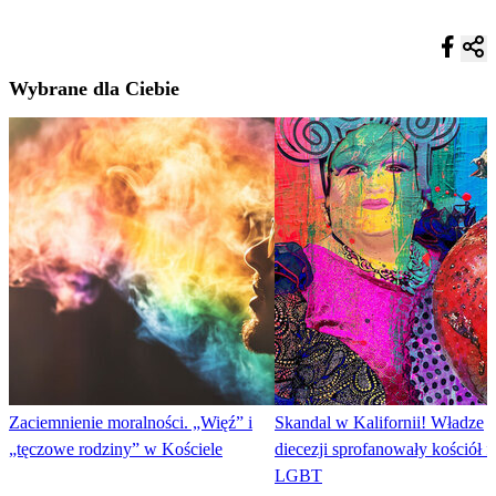
Wybrane dla Ciebie
Zaciemnienie moralności. „Więź” i
Skandal w Kalifornii! Władze
„tęczowe rodziny” w Kościele
diecezji sprofanowały kościół f
LGBT