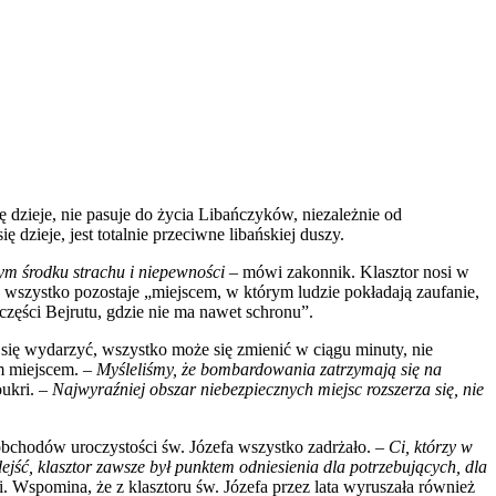
ę dzieje, nie pasuje do życia Libańczyków, niezależnie od
dzieje, jest totalnie przeciwne libańskiej duszy.
mym środku strachu i niepewności
– mówi zakonnik. Klasztor nosi w
o wszystko pozostaje „miejscem, w którym ludzie pokładają zaufanie,
 części Bejrutu, gdzie nie ma nawet schronu”.
 się wydarzyć, wszystko może się zmienić w ciągu minuty, nie
ym miejscem. –
Myśleliśmy, że bombardowania zatrzymają się na
ukri. –
Najwyraźniej obszar niebezpiecznych miejsc rozszerza się, nie
obchodów uroczystości św. Józefa wszystko zadrżało. –
Ci, którzy w
jść, klasztor zawsze był punktem odniesienia dla potrzebujących, dla
 Wspomina, że z klasztoru św. Józefa przez lata wyruszała również