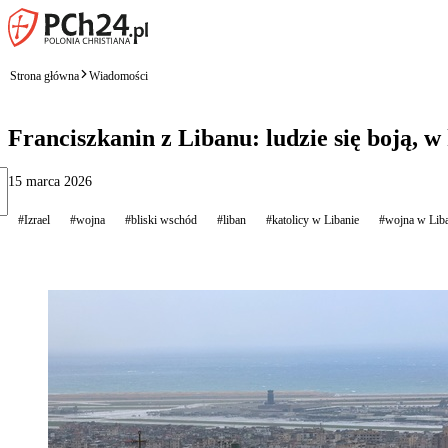
Strona główna
Wiadomości
Franciszkanin z Libanu: ludzie się boją, w
15 marca 2026
#Izrael
#wojna
#bliski wschód
#liban
#katolicy w Libanie
#wojna w Lib