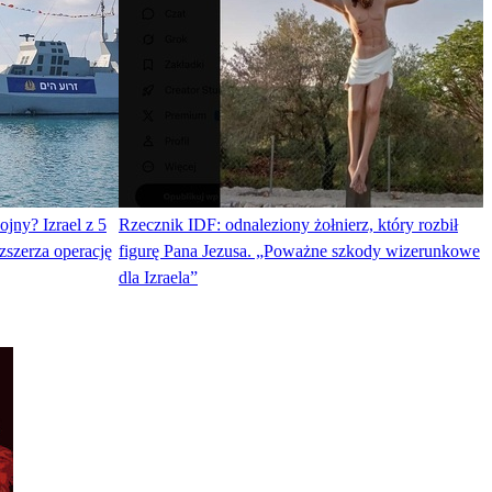
ojny? Izrael z 5
Rzecznik IDF: odnaleziony żołnierz, który rozbił
zszerza operację
figurę Pana Jezusa. „Poważne szkody wizerunkowe
dla Izraela”