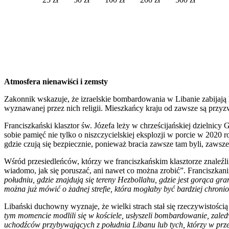
Atmosfera nienawiści i zemsty
Zakonnik wskazuje, że izraelskie bombardowania w Libanie zabijają lu
wyznawanej przez nich religii. Mieszkańcy kraju od zawsze są przyzwy
Franciszkański klasztor św. Józefa leży w chrześcijańskiej dzielni
sobie pamięć nie tylko o niszczycielskiej eksplozji w porcie w 2020
gdzie czują się bezpiecznie, ponieważ bracia zawsze tam byli, zawsze 
Wśród przesiedleńców, którzy we franciszkańskim klasztorze znaleźl
wiadomo, jak się poruszać, ani nawet co można zrobić”. Franciszkani
południu, gdzie znajdują się tereny Hezbollahu, gdzie jest gorąca gran
można już mówić o żadnej strefie, która mogłaby być bardziej chroni
Libański duchowny wyznaje, że wielki strach stał się rzeczywistośc
tym momencie modlili się w kościele, usłyszeli bombardowanie, zaled
uchodźców przybywających z południa Libanu lub tych, którzy w prze