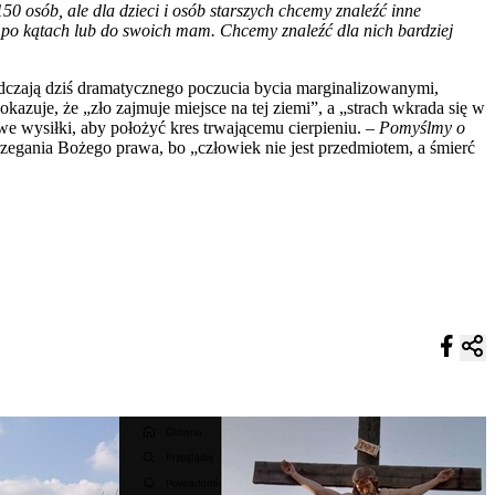
50 osób, ale dla dzieci i osób starszych chcemy znaleźć inne
ać po kątach lub do swoich mam. Chcemy znaleźć dla nich bardziej
adczają dziś dramatycznego poczucia bycia marginalizowanymi,
azuje, że „zło zajmuje miejsce na tej ziemi”, a „strach wkrada się w
e wysiłki, aby położyć kres trwającemu cierpieniu. –
Pomyślmy o
rzegania Bożego prawa, bo „człowiek nie jest przedmiotem, a śmierć