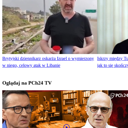
Brytyjski dziennikarz oskarża Izrael o wymierzony
Iskrzy między Tu
w niego, celowy atak w Libanie
jak to się skończ
Oglądaj na PCh24 TV