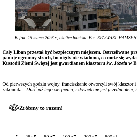
Bejrut, 15 marca 2026 r., okolice lotniska. Fot. EPA/WAEL HAMZE
Cały Liban przestał być bezpiecznym miejscem. Ostrzeliwane prz
panuje ogromny strach, bo nigdy nie wiadomo, co może się wydarz
Kustodii Ziemi Świętej jest gwardianem klasztoru św. Józefa w B
Od pierwszych godzin wojny, franciszkanie otworzyli swój klasztor i
zakonnik. –
Dość już tego cierpienia, człowiek nie jest przedmiotem, 
Zróbmy to razem!
25 zł
50 zł
100 zł
200 zł
500 zł