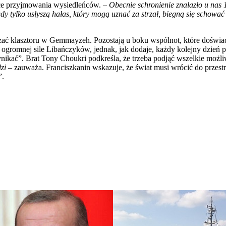
jsce przyjmowania wysiedleńców. –
Obecnie schronienie znalazło u nas 1
gdy tylko usłyszą hałas, który mogą uznać za strzał, biegną się schow
zczać klasztoru w Gemmayzeh. Pozostają u boku wspólnot, które doświ
gromnej sile Libańczyków, jednak, jak dodaje, każdy kolejny dzień pok
ikać”. Brat Tony Choukri podkreśla, że trzeba podjąć wszelkie możliw
dzi
– zauważa. Franciszkanin wskazuje, że świat musi wrócić do przest
”.