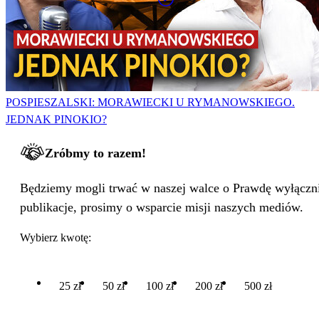
POSPIESZALSKI: MORAWIECKI U RYMANOWSKIEGO.
JEDNAK PINOKIO?
Zróbmy to razem!
Będziemy mogli trwać w naszej walce o Prawdę wyłącznie
publikacje, prosimy o wsparcie misji naszych mediów.
Wybierz kwotę:
25 zł
50 zł
100 zł
200 zł
500 zł