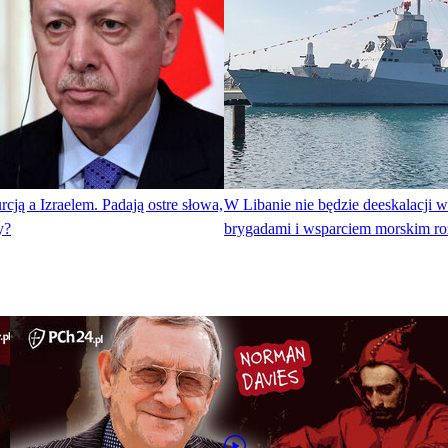
rcją a Izraelem. Padają ostre słowa,
W Libanie nie będzie deeskalacji w
y?
brygadami i wsparciem morskim ro