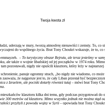
dzi, uderzają w mury, tworzą atmosferę nienawiści i zemsty. To, co si
czajeni do wspólnego życia. Brat Tony Choukri wskazuje, że to, co się 
cy Gemmayzeh. –
To turystyczny obszar Bejrutu, ale teraz jesteśmy w sa
 roku, ale także o wojnie libańskiej od jej początków w 1974 roku. Mim
tam pozostawali, nigdy nie opuścili klasztoru, który leży w najstarszej
i schronienie, panuje ogromny strach, „bo nigdy nie wiadomo, co może
n zauważa, że najgorsze jest to, że cały Liban przestał być bezpieczn
ica z Izraelem, ale pociski dotarły również tutaj
– mówi brat Tony Cho
ona
.
ią mieszkańców klasztoru kilka dni temu, gdy podczas przygotowań do 
wie 300 metrów od klasztoru. Mimo wszystko jednak nie można stąd ode
szłości przybyli z powodu wojny w Syrii
– opowiada brat Tony Choukri.