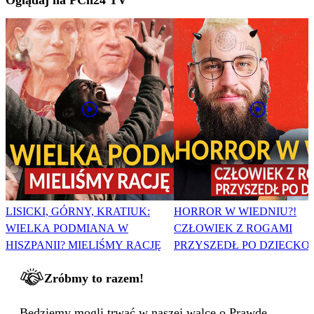
LISICKI, GÓRNY, KRATIUK:
HORROR W WIEDNIU?!
WIELKA PODMIANA W
CZŁOWIEK Z ROGAMI
HISZPANII? MIELIŚMY RACJĘ
PRZYSZEDŁ PO DZIECKO
Zróbmy to razem!
Będziemy mogli trwać w naszej walce o Prawdę