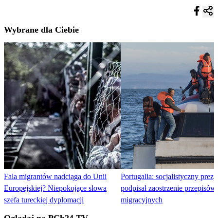
Wybrane dla Ciebie
Fala migrantów nadciąga do Unii
Portugalia: socjalistyczny prez
Europejskiej? Niepokojące słowa
podpisał zaostrzenie przepisów
szefa tureckiej dyplomacji
migracyjnych
Oglądaj na PCh24 TV