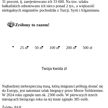
31 procent, tj. zarejestrowano ich 33 600. Na tzw. szlaku
bałkańskich odnotowano ich nieco ponad 2 tys., a większość
nielegalnych migrantów pochodziła z Turcji, Syrii i Afganistanu.
Zróbmy to razem!
25 zł
50 zł
100 zł
200 zł
500 zł
Najbardziej niebezpieczną trasą, którą imigranci próbują dostać się
do Europy, jest natomiast szlak biegnący przez Morze Śródziemne.
W 2024 roku zginęło tam ok. 2300 osób. W pierwszych trzech
miesiącach bieżącego roku na tej trasie zginęło 385 osób.
Źródło: PAP