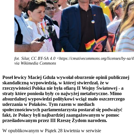
fot. Silar, CC BY-SA 4.0 <https://creativecommons.org/licenses/by-sa/
via Wikimedia Commons
Poseł lewicy Maciej Gdula wywołał oburzenie opinii publicznej
skandaliczną wypowiedzią, w której stwierdzał, że w
rzeczywistości Polska nie była ofiarą II Wojny Światowej - a
straty które poniosła były co najwyżej metaforyczne. Mimo
absurdalnej wypowiedzi politykowi wciąż mało oszczerczego
uderzania w Polaków. Tym razem w mediach
społecznościowych parlamentarzysta postarał się podważyć
fakt, że Polacy byli najbardziej zaangażowanym w pomoc
prześladowanym przez III Rzeszę Żydom narodem.
W opublikowanym w Piątek 28 kwietnia w serwisie