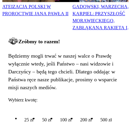
ATEIZACJA POLSKI W
GADOWSKI, WARZECHA,
PROROCTWIE JANA PAWŁA II
KARPIEL: PRZYSZŁOŚĆ
MORAWIECKIEGO,
ZABŁĄKANA RAKIETA I
WIELKA PODMIANA
Zróbmy to razem!
Będziemy mogli trwać w naszej walce o Prawdę
wyłącznie wtedy, jeśli Państwo – nasi widzowie i
Darczyńcy – będą tego chcieli. Dlatego oddając w
Państwa ręce nasze publikacje, prosimy o wsparcie
misji naszych mediów.
Wybierz kwotę:
25 zł
50 zł
100 zł
200 zł
500 zł