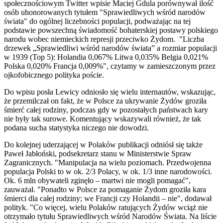
społecznościowym Twitter wpisie Maciej Gdula porównywał ilość
osób uhonorowanych tytułem "Sprawiedliwych wśród narodów
świata" do ogólnej liczebności populacji, podważając na tej
podstawie powszechną świadomość bohaterskiej postawy polskiego
narodu wobec niemieckich represji przeciwko Żydom. "Liczba
drzewek „Sprawiedliwi wśród narodów świata” a rozmiar populacji
w 1939 (Top 5): Holandia 0,067% Litwa 0,035% Belgia 0,021%
Polska 0,020% Francja 0,009%", czytamy w zamieszczonym przez
ojkofobicznego polityka poście.
Do wpisu posła Lewicy odniosło się wielu internautów, wskazując,
że przemilczał on fakt, że w Polsce za ukrywanie Żydów groziła
śmierć całej rodziny, podczas gdy w pozostałych państwach kary
nie były tak surowe. Komentujący wskazywali również, że tak
podana sucha statystyka niczego nie dowodzi.
Do kolejnej uderzającej w Polaków publikacji odniósł się także
Paweł Jabłoński, podsekretarz stanu w Ministerstwie Spraw
Zagranicznych. "Manipulacja na wielu poziomach. Przedwojenna
populacja Polski to w ok. 2/3 Polacy, w ok. 1/3 inne narodowości.
Ok. 6 mln
obywateli zginęło – martwi nie mogli pomagać",
zauważał. "Ponadto w Polsce za pomaganie Żydom groziła kara
śmierci dla całej rodziny; we Francji czy Holandii – nie", dodawał
polityk. "Co więcej, wielu Polaków ratujących Żydów wciąż nie
otrzymało tytułu Sprawiedliwych wśród Narodów Świata. Na liście