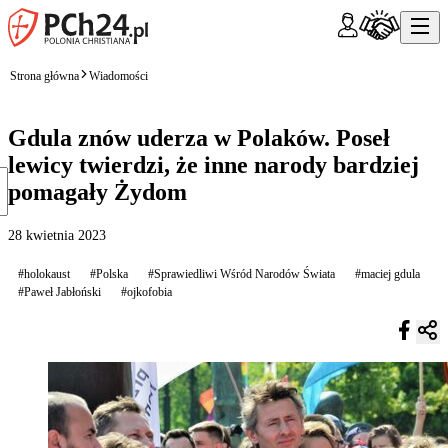
Strona główna
Wiadomości
Gdula znów uderza w Polaków. Poseł
lewicy twierdzi, że inne narody bardziej
pomagały Żydom
28 kwietnia 2023
#holokaust
#Polska
#Sprawiedliwi Wśród Narodów Świata
#maciej gdula
#Paweł Jabłoński
#ojkofobia