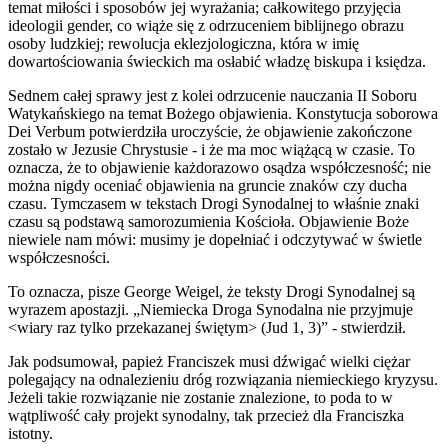
temat miłości i sposobów jej wyrażania; całkowitego przyjęcia
ideologii gender, co wiąże się z odrzuceniem biblijnego obrazu
osoby ludzkiej; rewolucja eklezjologiczna, która w imię
dowartościowania świeckich ma osłabić władzę biskupa i księdza.
Sednem całej sprawy jest z kolei odrzucenie nauczania II Soboru
Watykańskiego na temat Bożego objawienia. Konstytucja soborowa
Dei Verbum potwierdziła uroczyście, że objawienie zakończone
zostało w Jezusie Chrystusie - i że ma moc wiążącą w czasie. To
oznacza, że to objawienie każdorazowo osądza współczesność; nie
można nigdy oceniać objawienia na gruncie znaków czy ducha
czasu. Tymczasem w tekstach Drogi Synodalnej to właśnie znaki
czasu są podstawą samorozumienia Kościoła. Objawienie Boże
niewiele nam mówi: musimy je dopełniać i odczytywać w świetle
współczesności.
To oznacza, pisze George Weigel, że teksty Drogi Synodalnej są
wyrazem apostazji. „Niemiecka Droga Synodalna nie przyjmuje
<wiary raz tylko przekazanej świętym> (Jud 1, 3)” - stwierdził.
Jak podsumował, papież Franciszek musi dźwigać wielki ciężar
polegający na odnalezieniu dróg rozwiązania niemieckiego kryzysu.
Jeżeli takie rozwiązanie nie zostanie znalezione, to poda to w
wątpliwość cały projekt synodalny, tak przecież dla Franciszka
istotny.