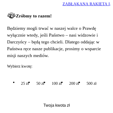
ZABŁĄKANA RAKIETA I
WIELKA PODMIANA
Zróbmy to razem!
Będziemy mogli trwać w naszej walce o Prawdę
wyłącznie wtedy, jeśli Państwo – nasi widzowie i
Darczyńcy – będą tego chcieli. Dlatego oddając w
Państwa ręce nasze publikacje, prosimy o wsparcie
misji naszych mediów.
Wybierz kwotę:
25 zł
50 zł
100 zł
200 zł
500 zł