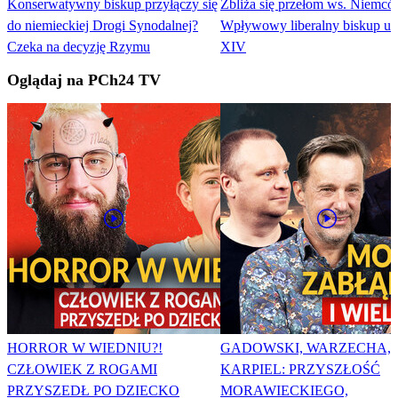
Konserwatywny biskup przyłączy się
Zbliża się przełom ws. Niemc
do niemieckiej Drogi Synodalnej?
Wpływowy liberalny biskup u
Czeka na decyzję Rzymu
XIV
Oglądaj na PCh24 TV
HORROR W WIEDNIU?!
GADOWSKI, WARZECHA,
CZŁOWIEK Z ROGAMI
KARPIEL: PRZYSZŁOŚĆ
PRZYSZEDŁ PO DZIECKO
MORAWIECKIEGO,