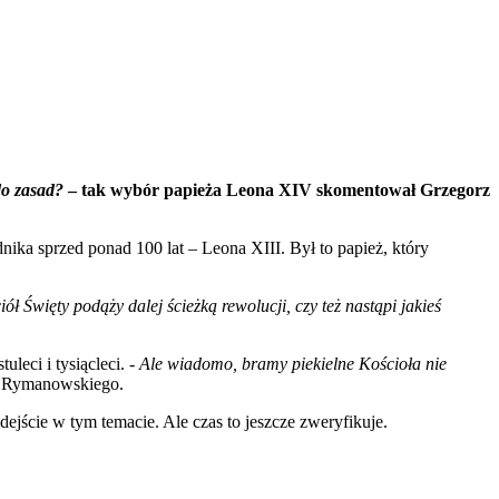
do zasad?
– tak wybór papieża Leona XIV skomentował Grzegorz
ka sprzed ponad 100 lat – Leona XIII. Był to papież, który
iół Święty podąży dalej ścieżką rewolucji, czy też nastąpi jakieś
uleci i tysiącleci.
- Ale wiadomo, bramy piekielne Kościoła nie
 Rymanowskiego.
ście w tym temacie. Ale czas to jeszcze zweryfikuje.