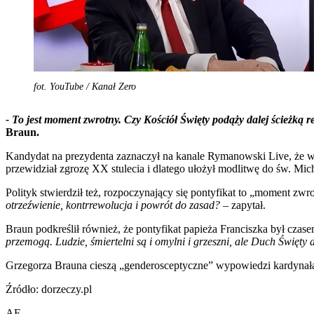
fot. YouTube / Kanał Zero
- To jest moment zwrotny. Czy Kościół Święty podąży dalej ścieżką re
Braun.
Kandydat na prezydenta zaznaczył na kanale Rymanowski Live, że wy
przewidział zgrozę XX stulecia i dlatego ułożył modlitwę do św. Mic
Polityk stwierdził też, rozpoczynający się pontyfikat to „moment zwr
otrzeźwienie, kontrrewolucja i powrót do zasad?
– zapytał.
Braun podkreślił również, że pontyfikat papieża Franciszka był czase
przemogą. Ludzie, śmiertelni są i omylni i grzeszni, ale Duch Święty 
Grzegorza Brauna cieszą „genderosceptyczne” wypowiedzi kardynała 
Źródło: dorzeczy.pl
AF