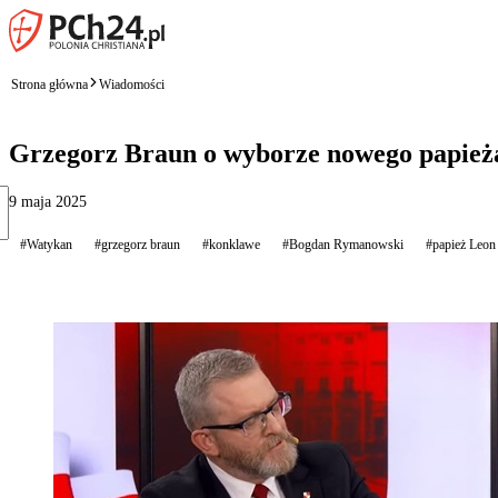
Strona główna
Wiadomości
Grzegorz Braun o wyborze nowego papieża
9 maja 2025
#Watykan
#grzegorz braun
#konklawe
#Bogdan Rymanowski
#papież Leo