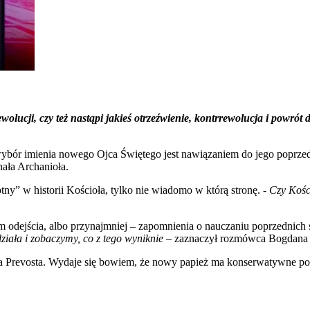
wolucji, czy też nastąpi jakieś otrzeźwienie, kontrrewolucja i powrót 
bór imienia nowego Ojca Świętego jest nawiązaniem do jego poprzedni
hała Archanioła.
otny” w historii Kościoła, tylko nie wiadomo w którą stronę.
- Czy Kośc
m odejścia, albo przynajmniej – zapomnienia o nauczaniu poprzednich st
działa i zobaczymy, co z tego wyniknie
– zaznaczył rozmówca Bogdana
Prevosta. Wydaje się bowiem, że nowy papież ma konserwatywne podej