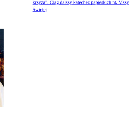
krzyża”. Ciąg dalszy katechez papieskich nt. Mszy
Świętej