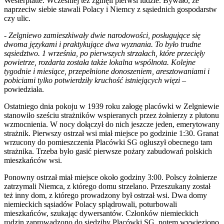
Westerplatte. Wcześniej też zginęli pierwsi ludzie. Bywało, że
naprzeciw siebie stawali Polacy i Niemcy z sąsiednich gospodarstw
czy ulic.
-
Zelgniewo zamieszkiwały dwie narodowości, posługujące się
dwoma językami i praktykujące dwa wyznania. To było trudne
sąsiedztwo. 1 września, po pierwszych strzałach, które przecięły
powietrze, rozdarta została także lokalna wspólnota. Kolejne
tygodnie i miesiące, przepełnione donoszeniem, aresztowaniami i
pobiciami tylko potwierdziły kruchość istniejących więzi
–
powiedziała.
Ostatniego dnia pokoju w 1939 roku załogę placówki w Zelgniewie
stanowiło sześciu strażników wspieranych przez żołnierzy z plutonu
wzmocnienia. W nocy dołączył do nich jeszcze jeden, emerytowany
strażnik. Pierwszy ostrzał wsi miał miejsce po godzinie 1:30. Granat
wrzucony do pomieszczenia Placówki SG ogłuszył obecnego tam
strażnika. Trzeba było gasić pierwsze pożary zabudowań polskich
mieszkańców wsi.
Ponowny ostrzał miał miejsce około godziny 3:00. Polscy żołnierze
zatrzymali Niemca, z którego domu strzelano. Przeszukany został
też inny dom, z którego prowadzony był ostrzał wsi. Dwa domy
niemieckich sąsiadów Polacy splądrowali, poturbowali
mieszkańców, szukając dywersantów. Członków niemieckich
rodzin zaprowadzono do siedziby Placówki SG, potem wywieziono