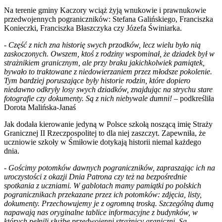
Na terenie gminy Kaczory wciąż żyją wnukowie i prawnukowie
przedwojennych pograniczników: Stefana Galińskiego, Franciszka
Konieczki, Franciszka Błaszczyka czy Józefa Świniarka.
-
Część z nich zna historię swych przodków, lecz wielu było nią
zaskoczonych. Owszem, ktoś z rodziny wspominał, że dziadek był w
strażnikiem granicznym, ale przy braku jakichkolwiek pamiątek,
bywało to traktowane z niedowierzaniem przez młodsze pokolenie.
Tym bardziej poruszające były historie rodzin, które dopiero
niedawno odkryły losy swych dziadków, znajdując na strychu stare
fotografie czy dokumenty. Są z nich niebywale dumni!
– podkreśliła
Dorota Malińska-Janaś
Jak dodała kierowanie jedyną w Polsce szkołą noszącą imię Straży
Granicznej II Rzeczpospolitej to dla niej zaszczyt. Zapewniła, że
uczniowie szkoły w Śmiłowie dotykają historii niemal każdego
dnia.
-
Gościmy potomków dawnych pograniczników, zapraszając ich na
uroczystości z okazji Dnia Patrona czy też na bezpośrednie
spotkania z uczniami. W gablotach mamy pamiątki po polskich
pogranicznikach przekazane przez ich potomków: zdjęcia, listy,
dokumenty. Przechowujemy je z ogromną troską. Szczególną dumą
napawają nas oryginalne tablice informacyjne z budynków, w
których pełnili służbę przedwojenni strażnicy graniczni. Są