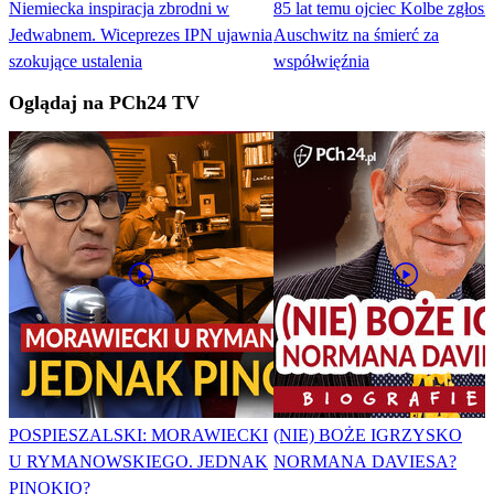
Niemiecka inspiracja zbrodni w
85 lat temu ojciec Kolbe zgłosił
Jedwabnem. Wiceprezes IPN ujawnia
Auschwitz na śmierć za
szokujące ustalenia
współwięźnia
Oglądaj na PCh24 TV
POSPIESZALSKI: MORAWIECKI
(NIE) BOŻE IGRZYSKO
U RYMANOWSKIEGO. JEDNAK
NORMANA DAVIESA?
PINOKIO?