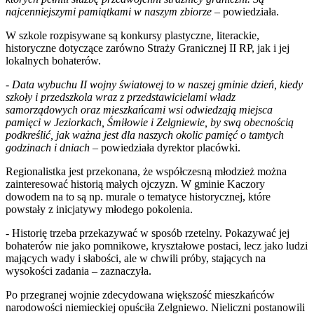
najcenniejszymi pamiątkami w naszym zbiorze
– powiedziała.
W szkole rozpisywane są konkursy plastyczne, literackie,
historyczne dotyczące zarówno Straży Granicznej II RP, jak i jej
lokalnych bohaterów.
-
Data wybuchu II wojny światowej to w naszej gminie dzień, kiedy
szkoły i przedszkola wraz z przedstawicielami władz
samorządowych oraz mieszkańcami wsi odwiedzają miejsca
pamięci w Jeziorkach, Śmiłowie i Zelgniewie, by swą obecnością
podkreślić, jak ważna jest dla naszych okolic pamięć o tamtych
godzinach i dniach
– powiedziała dyrektor placówki.
Regionalistka jest przekonana, że współczesną młodzież można
zainteresować historią małych ojczyzn. W gminie Kaczory
dowodem na to są np. murale o tematyce historycznej, które
powstały z inicjatywy młodego pokolenia.
- Historię trzeba przekazywać w sposób rzetelny. Pokazywać jej
bohaterów nie jako pomnikowe, kryształowe postaci, lecz jako ludzi
mających wady i słabości, ale w chwili próby, stających na
wysokości zadania – zaznaczyła.
Po przegranej wojnie zdecydowana większość mieszkańców
narodowości niemieckiej opuściła Zelgniewo. Nieliczni postanowili