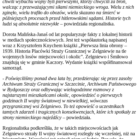
chwili wybuchu wojny byli pierwszymi, którzy chwycili za broń,
walcząc z przeważającymi siłami niemieckiego wroga. Wielu z nich
zginęło, wielu trafiło do obozów, wielu skazano na śmierć w
późniejszych procesach przed hitlerowskimi sądami. Historie tych
ludzi są absolutnie niezwykłe
– powiedziała regionalistka.
Dorota Malińska-Janaś od lat popularyzuje fakty z lokalnej historii
w mediach społecznościowych. Jest też współautorką napisanej
wraz z Krzysztofem Knychem książki „Pierwsza linia obrony –
1939. Historia Placówki Straży Granicznej w Zelgniewie na tle
wojennych losów miejscowości i okolic”. Zelgniewo i Śmiłowo
znajdują się w gminie Kaczory. Wydanie książki współfinansował
samorząd.
-
Poświęciliśmy ponad dwa lata by, przedzierając się przez zasoby
Archiwum Straży Granicznej w Szczecinie, Archiwum Państwowego
w Bydgoszczy oraz odbywając wielogodzinne rozmowy z
najstarszymi mieszkańcami okolic, opowiedzieć o pierwszych
godzinach II wojny światowej w niewielkiej, wówczas
przygranicznej wsi Zelgniewo. To też opowieść o uczestnikach
tamtych zdarzeń i tragicznych konsekwencjach, które ich spotkały ze
strony niemieckiego najeźdźcy
– powiedziała.
Regionalistka podkreśliła, że w takich miejscowościach jak
Zelgniewo strzały II wojny światowej rozległy się wcześniej, niż na