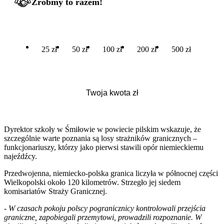
Zróbmy to razem!
25 zł
50 zł
100 zł
200 zł
500 zł
Dyrektor szkoły w Śmiłowie w powiecie pilskim wskazuje, że
szczególnie warte poznania są losy strażników granicznych –
funkcjonariuszy, którzy jako pierwsi stawili opór niemieckiemu
najeźdźcy.
Przedwojenna, niemiecko-polska granica liczyła w północnej części
Wielkopolski około 120 kilometrów. Strzegło jej siedem
komisariatów Straży Granicznej.
-
W czasach pokoju polscy pogranicznicy kontrolowali przejścia
graniczne, zapobiegali przemytowi, prowadzili rozpoznanie. W