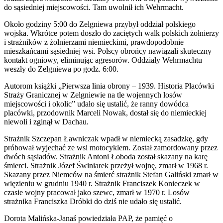
do sąsiedniej miejscowości. Tam uwolnił ich Wehrmacht.
Około godziny 5:00 do Zelgniewa przybył oddział polskiego
wojska. Wkrótce potem doszło do zaciętych walk polskich żołnierzy
i strażników z żołnierzami niemieckimi, prawdopodobnie
mieszkańcami sąsiedniej wsi. Polscy obrońcy nawiązali skuteczny
kontakt ogniowy, eliminując agresorów. Oddziały Wehrmachtu
weszły do Zelgniewa po godz. 6:00.
Autorom książki „Pierwsza linia obrony – 1939. Historia Placówki
Straży Granicznej w Zelgniewie na tle wojennych losów
miejscowości i okolic” udało się ustalić, że ranny dowódca
placówki, przodownik Marceli Nowak, dostał się do niemieckiej
niewoli i zginął w Dachau.
Strażnik Szczepan Ławniczak wpadł w niemiecką zasadzkę, gdy
próbował wyjechać ze wsi motocyklem. Został zamordowany przez
dwóch sąsiadów. Strażnik Antoni Łoboda został skazany na karę
śmierci. Strażnik Józef Świniarek przeżył wojnę, zmarł w 1968 r.
Skazany przez Niemców na śmierć strażnik Stefan Galiński zmarł w
więzieniu w grudniu 1940 r. Strażnik Franciszek Konieczek w
czasie wojny pracował jako szewc, zmarł w 1970 r. Losów
strażnika Franciszka Dróbki do dziś nie udało się ustalić.
Dorota Malińska-Janaś powiedziała PAP, że pamięć o