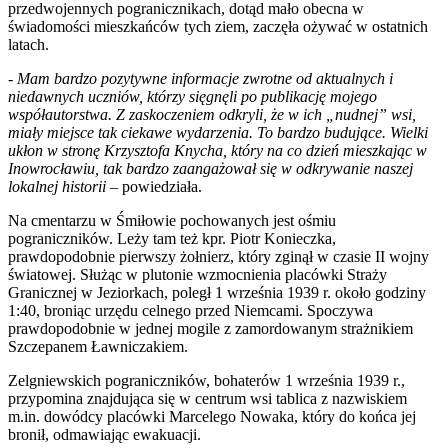
przedwojennych pogranicznikach, dotąd mało obecna w
świadomości mieszkańców tych ziem, zaczęła ożywać w ostatnich
latach.
- Mam bardzo pozytywne informacje zwrotne od aktualnych i
niedawnych uczniów, którzy sięgnęli po publikację mojego
współautorstwa. Z zaskoczeniem odkryli, że w ich „nudnej” wsi,
miały miejsce tak ciekawe wydarzenia. To bardzo budujące. Wielki
ukłon w stronę Krzysztofa Knycha, który na co dzień mieszkając w
Inowrocławiu, tak bardzo zaangażował się w odkrywanie naszej
lokalnej historii –
powiedziała.
Na cmentarzu w Śmiłowie pochowanych jest ośmiu
pograniczników. Leży tam też kpr. Piotr Konieczka,
prawdopodobnie pierwszy żołnierz, który zginął w czasie II wojny
światowej. Służąc w plutonie wzmocnienia placówki Straży
Granicznej w Jeziorkach, poległ 1 września 1939 r. około godziny
1:40, broniąc urzędu celnego przed Niemcami. Spoczywa
prawdopodobnie w jednej mogile z zamordowanym strażnikiem
Szczepanem Ławniczakiem.
Zelgniewskich pograniczników, bohaterów 1 września 1939 r.,
przypomina znajdująca się w centrum wsi tablica z nazwiskiem
m.in. dowódcy placówki Marcelego Nowaka, który do końca jej
bronił, odmawiając ewakuacji.