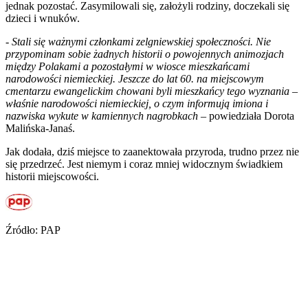
jednak pozostać. Zasymilowali się, założyli rodziny, doczekali się
dzieci i wnuków.
-
Stali się ważnymi członkami zelgniewskiej społeczności. Nie
przypominam sobie żadnych historii o powojennych animozjach
między Polakami a pozostałymi w wiosce mieszkańcami
narodowości niemieckiej. Jeszcze do lat 60. na miejscowym
cmentarzu ewangelickim chowani byli mieszkańcy tego wyznania –
właśnie narodowości niemieckiej, o czym informują imiona i
nazwiska wykute w kamiennych nagrobkach
– powiedziała Dorota
Malińska-Janaś.
Jak dodała, dziś miejsce to zaanektowała przyroda, trudno przez nie
się przedrzeć. Jest niemym i coraz mniej widocznym świadkiem
historii miejscowości.
Źródło: PAP