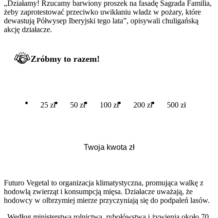
„Działamy! Rzucamy barwiony proszek na fasadę Sagrada Familia,
żeby zaprotestować przeciwko uwikłaniu władz w pożary, które
dewastują Półwysep Iberyjski tego lata”, opisywali chuligańską
akcję działacze.
Zróbmy to razem!
25 zł
50 zł
100 zł
200 zł
500 zł
Futuro Vegetal to organizacja klimatystyczna, promująca walkę z
hodowlą zwierząt i konsumpcją mięsa. Działacze uważają, że
hodowcy w olbrzymiej mierze przyczyniają się do podpaleń lasów.
„Według ministerstwa rolnictwa, rybołówstwa i żywienia około 70