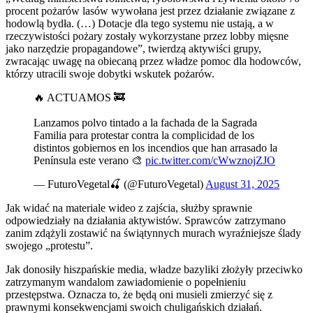
procent pożarów lasów wywołana jest przez działanie związane z
hodowlą bydła. (…) Dotacje dla tego systemu nie ustają, a w
rzeczywistości pożary zostały wykorzystane przez lobby mięsne
jako narzędzie propagandowe”, twierdzą aktywiści grupy,
zwracając uwagę na obiecaną przez władze pomoc dla hodowców,
którzy utracili swoje dobytki wskutek pożarów.
🔥 ACTUAMOS 🚒
Lanzamos polvo tintado a la fachada de la Sagrada
Familia para protestar contra la complicidad de los
distintos gobiernos en los incendios que han arrasado la
Península este verano 🎨
pic.twitter.com/cWwznojZJO
— FuturoVegetal🍒 (@FuturoVegetal)
August 31, 2025
Jak widać na materiale wideo z zajścia, służby sprawnie
odpowiedziały na działania aktywistów. Sprawców zatrzymano
zanim zdążyli zostawić na świątynnych murach wyraźniejsze ślady
swojego „protestu”.
Jak donosiły hiszpańskie media, władze bazyliki złożyły przeciwko
zatrzymanym wandalom zawiadomienie o popełnieniu
przestępstwa. Oznacza to, że będą oni musieli zmierzyć się z
prawnymi konsekwencjami swoich chuligańskich działań.