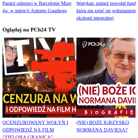
Papież odprawi w Barcelonie Mszę
Watykan: papież powołał funda
św. w intencji Antonio Gaudiego
która ma zająć się wdrażaniem 
ekologii integralnej
Oglądaj na PCh24 TV
OCENZUROWANY WOŁYŃ I
(NIE) BOŻE IGRZYSKO
ODPOWIEDŹ NA FILM
NORMANA DAVIESA?
"ZIELONA GRANICA"