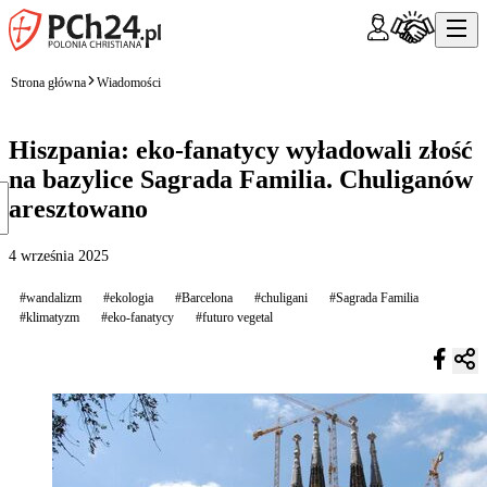
Strona główna
Wiadomości
Hiszpania: eko-fanatycy wyładowali złość
na bazylice Sagrada Familia. Chuliganów
aresztowano
4 września 2025
#wandalizm
#ekologia
#Barcelona
#chuligani
#Sagrada Familia
#klimatyzm
#eko-fanatycy
#futuro vegetal