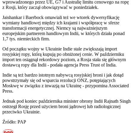
wprowadzonego przez UE, G7 i Australię limitu cenowego na ropę
z Rosji, który zaczął obowiązywać w poniedziałek.
Jaishankar i Baerbock omawiali też we wtorek dywersyfikację
wymiany handlowej między ich krajami i współpracę w sferze
transformacji energetycznej. Niemcy są najważniejszym
europejskim partnerem handlowym Indii, w których działa ponad
1,7 tys. niemieckich firm.
Od początku wojny w Ukrainie Indie stale zwiększają import
rosyjskiej ropy, którą kupują po obniżonej cenie. W październiku
import ten osiągnął rekordowy poziom, a Rosja stała się głównym
dostawcą ropy dla Indii - podała agencja Press Trust of India.
Indie są też bardzo istotnym nabywcą rosyjskiej broni i jak dotąd
powstrzymały się od wsparcia rezolucji ONZ, potępiających
Moskwę w związku z inwazją na Ukrainę - przypomina Associated
Press.
Jednak pod koniec października minister obrony Indii Rajnath Singh
ostrzegł Rosję przed użyciem broni jądrowej lub radiologicznej
przeciwko Ukrainie.
Źródło: PAP