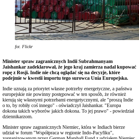
fot. Flickr
Minister spraw zagranicznych Indii Subrahmanyam
Jaishankar zadeklarował, że jego kraj zamierza nadal kupować
ropę z Rosji. Indie nie chcą oglądać się na decyzje, które
podejmie w kwestii importu tego surowca Unia Europejska.
Indie uznają za priorytet własne potrzeby energetyczne, a państwa
europejskie nie powinny postępować w ten sposób, że również
kierują się własnymi potrzebami energetycznymi, ale "proszą Indie
o to, by robiły coś innego" - oświadczył Jaishankar. "Europa
dokona takich wyborów jakich dokona. To jej prawo" - powiedział
dziennikarzom.
Minister spraw zagranicznych Niemiec, która w Indiach bierze
udział w forum "Współpraca w regionie Indo-Pacyfiku",
zorganizowanym przez German Marshall Fund z udziałem Niemiec,