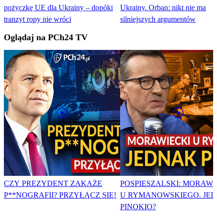
pożyczkę UE dla Ukrainy – dopóki
Ukrainy. Orban: nikt nie ma
tranzyt ropy nie wróci
silniejszych argumentów
Oglądaj na PCh24 TV
CZY PREZYDENT ZAKAŻE
POSPIESZALSKI: MORAWI
P**NOGRAFII? PRZYŁĄCZ SIĘ!
U RYMANOWSKIEGO. JE
PINOKIO?