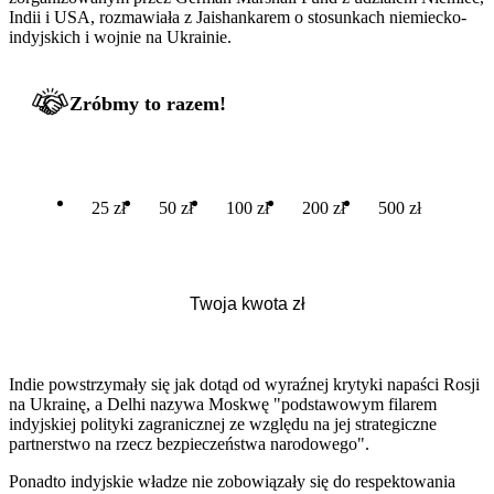
Indii i USA, rozmawiała z Jaishankarem o stosunkach niemiecko-
indyjskich i wojnie na Ukrainie.
Zróbmy to razem!
25 zł
50 zł
100 zł
200 zł
500 zł
Indie powstrzymały się jak dotąd od wyraźnej krytyki napaści Rosji
na Ukrainę, a Delhi nazywa Moskwę "podstawowym filarem
indyjskiej polityki zagranicznej ze względu na jej strategiczne
partnerstwo na rzecz bezpieczeństwa narodowego".
Ponadto indyjskie władze nie zobowiązały się do respektowania