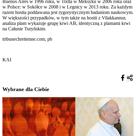
Buenos Aires w 1996 roku, w Tixtla w Meksyku w 2006 roku oraz
w Polsce: w Sokółce w 2008 i w Legnicy w 2013 roku. Za każdym
razem hostia poddawana jest rygorystycznym badaniom naukowym.
W większości przypadków, w tym także na hostii z Vilakkannur,
analiza plam wykazuje grupę krwi AB, identyczną z plamami krwi
na Całunie Turyńskim.
tribunechretienne.com, pb
KAI
Wybrane dla Ciebie