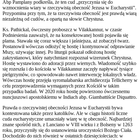
Abp Pamplany podkreśla, że ten cud „przyczynia się do
wzmocnienia wiary w rzeczywistą obecność Jezusa w Eucharystii”.
Przypomina przy tym, że ta rzeczywista obecność jest prawdą wiarą
niezależną od cudów, a opartą na słowie Chrystusa.
Ks. Pathickal, ówczesny proboszcz w Vilakkannur, w czasie
Podniesienia zauważył, że na konsekrowanej hostii pojawiła się
plama. Stawała się coraz większa i jaśniejsza, aż zobaczył twarz.
Postanowił wówczas odłożyć tę hostię i kontynuować odprawianie
Mszy, używając innej. Po liturgii pokazał odłożoną hostię
zakrystianowi, który natychmiast rozpoznał wizerunek Chrystusa.
Hostię wystawiono do adoracji przez wiernych. Wiadomość szybko
się rozeszła i do kościoła w Vilakkannur zaczęły napływać tysiące
pielgrzymów, co spowodowało nawet interwencję lokalnych władz.
Wówczas hostię przejęła syromalabarska archidiecezja Tellicherry w
celu przeprowadzenia wymaganych przez Kościół w takim
przypadku badań. W 2020 roku hostię powierzono ówczesnemu
nuncjuszowi apostolskiemu w Indiach abp. Giambattiście Diquattro.
Prawda o rzeczywistej obecności Jezusa w Eucharystii bywa
kontestowana także przez katolików. Ale w ciągu historii liczne
cuda eucharystyczne umacniały wiarę w tę obecność. Najbardziej
znane spośród nich, z Lanciano w VIII wieku i z Bolseny w 1263
roku, przyczyniły się do ustanowienia uroczystości Bożego Ciała.
Dochodziło do nich również w ostatnich dziesięcioleciach: w