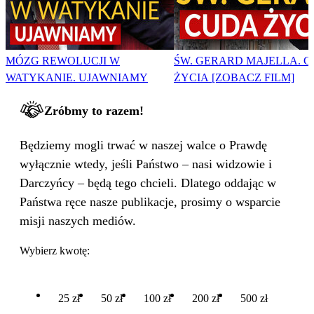
MÓZG REWOLUCJI W
ŚW. GERARD MAJELLA. 
WATYKANIE. UJAWNIAMY
ŻYCIA [ZOBACZ FILM]
Zróbmy to razem!
Będziemy mogli trwać w naszej walce o Prawdę
wyłącznie wtedy, jeśli Państwo – nasi widzowie i
Darczyńcy – będą tego chcieli. Dlatego oddając w
Państwa ręce nasze publikacje, prosimy o wsparcie
misji naszych mediów.
Wybierz kwotę:
25 zł
50 zł
100 zł
200 zł
500 zł