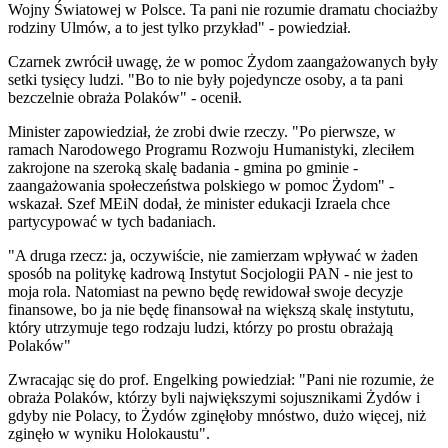
Wojny Światowej w Polsce. Ta pani nie rozumie dramatu chociażby
rodziny Ulmów, a to jest tylko przykład" - powiedział.
Czarnek zwrócił uwagę, że w pomoc Żydom zaangażowanych były
setki tysięcy ludzi. "Bo to nie były pojedyncze osoby, a ta pani
bezczelnie obraża Polaków" - ocenił.
Minister zapowiedział, że zrobi dwie rzeczy. "Po pierwsze, w
ramach Narodowego Programu Rozwoju Humanistyki, zleciłem
zakrojone na szeroką skalę badania - gmina po gminie -
zaangażowania społeczeństwa polskiego w pomoc Żydom" -
wskazał. Szef MEiN dodał, że minister edukacji Izraela chce
partycypować w tych badaniach.
"A druga rzecz: ja, oczywiście, nie zamierzam wpływać w żaden
sposób na politykę kadrową Instytut Socjologii PAN - nie jest to
moja rola. Natomiast na pewno będę rewidował swoje decyzje
finansowe, bo ja nie będę finansował na większą skalę instytutu,
który utrzymuje tego rodzaju ludzi, którzy po prostu obrażają
Polaków"
Zwracając się do prof. Engelking powiedział: "Pani nie rozumie, że
obraża Polaków, którzy byli największymi sojusznikami Żydów i
gdyby nie Polacy, to Żydów zginęłoby mnóstwo, dużo więcej, niż
zginęło w wyniku Holokaustu".