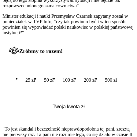
będą do tego stopnia wykorzystywać sytuacji i nie będzie tak
rozpowszechnionego szmalcownictwa".
Minister edukacji i nauki Przemysław Czarnek zapytany został w
poniedziałek w TVP Info, "czy tak powinno być i w ten sposób
powinien się wypowiadać polski naukowiec w polskiej państwowej
instytucji?"
Zróbmy to razem!
25 zł
50 zł
100 zł
200 zł
500 zł
"To jest skandal i bezczelność nieprawdopodobna tej pani, zresztą
nie pierwszy raz. Ta pani nie rozumie tego, co się działo w czasie II