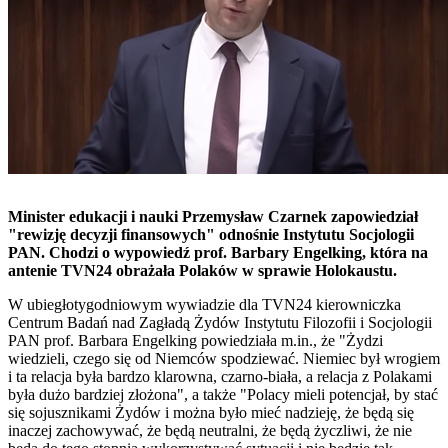
Minister edukacji i nauki Przemysław Czarnek zapowiedział
"rewizję decyzji finansowych" odnośnie Instytutu Socjologii
PAN. Chodzi o wypowiedź prof. Barbary Engelking, która na
antenie TVN24 obrażała Polaków w sprawie Holokaustu.
W ubiegłotygodniowym wywiadzie dla TVN24 kierowniczka
Centrum Badań nad Zagładą Żydów Instytutu Filozofii i Socjologii
PAN prof. Barbara Engelking powiedziała m.in., że "Żydzi
wiedzieli, czego się od Niemców spodziewać. Niemiec był wrogiem
i ta relacja była bardzo klarowna, czarno-biała, a relacja z Polakami
była dużo bardziej złożona", a także "Polacy mieli potencjał, by stać
się sojusznikami Żydów i można było mieć nadzieję, że będą się
inaczej zachowywać, że będą neutralni, że będą życzliwi, że nie