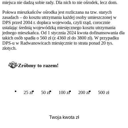
miejsca nie dadzą sobie rady. Dla nich to nie ośrodek, lecz dom.
Połowa mieszkańców ośrodka jest rozliczana na tzw. starych
zasadach – do kosztu utrzymania każdej osoby umieszczonej w
DPS przed 2004 r. dopłaca wojewoda, czyli rząd, corocznie
ustalając średnią wojewódzką miesięcznego kosztu utrzymania
jednego mieszkańca. Od 1 stycznia 2024 kwota dofinansowania dla
takich osób spadła o 560 zł (z 4360 zł do 3800 zł). W przypadku
DPS-u w Radwanowicach miesięcznie to strata ponad 20 tys.
złotych.
Zróbmy to razem!
25 zł
50 zł
100 zł
200 zł
500 zł