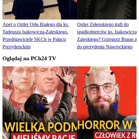
Apel o Order Orła Białego dla ks.
Order Zełenskiego trafi do
Tadeusza Isakowicza-Zaleskiego.
spadkobierców ks. Isakowicza-
Przedstawiciele SKCh w Pałacu
Zaleskiego? Grzegorz Braun ap
Prezydenckim
do prezydenta Nawrockiego
Oglądaj na PCh24 TV