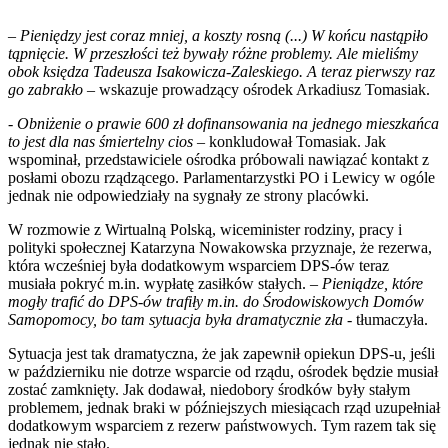
–
Pieniędzy jest coraz mniej, a koszty rosną (...) W końcu nastąpiło
tąpnięcie. W przeszłości też bywały różne problemy. Ale mieliśmy
obok księdza Tadeusza Isakowicza-Zaleskiego. A teraz pierwszy raz
go zabrakło
– wskazuje prowadzący ośrodek Arkadiusz Tomasiak.
- Obniżenie o prawie 600 zł dofinansowania na jednego mieszkańca
to jest dla nas śmiertelny cios
– konkludował Tomasiak. Jak
wspominał, przedstawiciele ośrodka próbowali nawiązać kontakt z
posłami obozu rządzącego. Parlamentarzystki PO i Lewicy w ogóle
jednak nie odpowiedziały na sygnały ze strony placówki.
W rozmowie z Wirtualną Polską, wiceminister rodziny, pracy i
polityki społecznej Katarzyna Nowakowska przyznaje, że rezerwa,
która wcześniej była dodatkowym wsparciem DPS-ów teraz
musiała pokryć m.in. wypłatę zasiłków stałych. –
Pieniądze, które
mogły trafić do DPS-ów trafiły m.in. do Środowiskowych Domów
Samopomocy, bo tam sytuacja była dramatycznie zła -
tłumaczyła.
Sytuacja jest tak dramatyczna, że jak zapewnił opiekun DPS-u, jeśli
w październiku nie dotrze wsparcie od rządu, ośrodek będzie musiał
zostać zamknięty. Jak dodawał, niedobory środków były stałym
problemem, jednak braki w późniejszych miesiącach rząd uzupełniał
dodatkowym wsparciem z rezerw państwowych. Tym razem tak się
jednak nie stało.