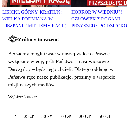
LISICKI, GÓRNY, KRATIUK:
HORROR W WIEDNIU?!
WIELKA PODMIANA W
CZŁOWIEK Z ROGAMI
HISZPANII? MIELIŚMY RACJĘ
PRZYSZEDŁ PO DZIECKO
Zróbmy to razem!
Będziemy mogli trwać w naszej walce o Prawdę
wyłącznie wtedy, jeśli Państwo – nasi widzowie i
Darczyńcy – będą tego chcieli. Dlatego oddając w
Państwa ręce nasze publikacje, prosimy o wsparcie
misji naszych mediów.
Wybierz kwotę:
25 zł
50 zł
100 zł
200 zł
500 zł