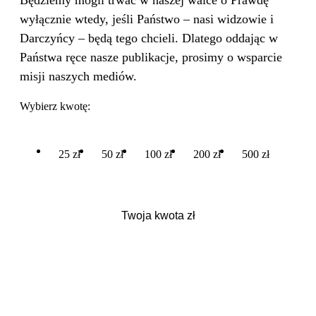
Będziemy mogli trwać w naszej walce o Prawdę
wyłącznie wtedy, jeśli Państwo – nasi widzowie i
Darczyńcy – będą tego chcieli. Dlatego oddając w
Państwa ręce nasze publikacje, prosimy o wsparcie
misji naszych mediów.
Wybierz kwotę:
25 zł
50 zł
100 zł
200 zł
500 zł