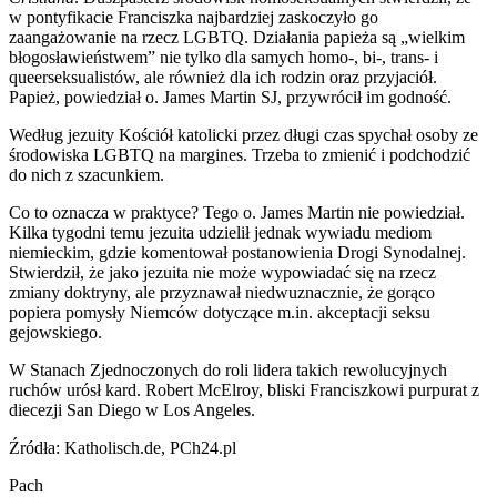
w pontyfikacie Franciszka najbardziej zaskoczyło go
zaangażowanie na rzecz LGBTQ. Działania papieża są „wielkim
błogosławieństwem” nie tylko dla samych homo-, bi-, trans- i
queerseksualistów, ale również dla ich rodzin oraz przyjaciół.
Papież, powiedział o. James Martin SJ, przywrócił im godność.
Według jezuity Kościół katolicki przez długi czas spychał osoby ze
środowiska LGBTQ na margines. Trzeba to zmienić i podchodzić
do nich z szacunkiem.
Co to oznacza w praktyce? Tego o. James Martin nie powiedział.
Kilka tygodni temu jezuita udzielił jednak wywiadu mediom
niemieckim, gdzie komentował postanowienia Drogi Synodalnej.
Stwierdził, że jako jezuita nie może wypowiadać się na rzecz
zmiany doktryny, ale przyznawał niedwuznacznie, że gorąco
popiera pomysły Niemców dotyczące m.in. akceptacji seksu
gejowskiego.
W Stanach Zjednoczonych do roli lidera takich rewolucyjnych
ruchów urósł kard. Robert McElroy, bliski Franciszkowi purpurat z
diecezji San Diego w Los Angeles.
Źródła: Katholisch.de, PCh24.pl
Pach