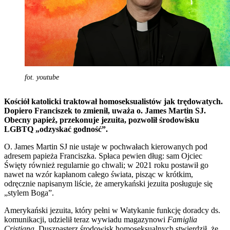
fot. youtube
Kościół katolicki traktował homoseksualistów jak trędowatych.
Dopiero Franciszek to zmienił, uważa o. James Martin SJ.
Obecny papież, przekonuje jezuita, pozwolił środowisku
LGBTQ „odzyskać godność”.
O. James Martin SJ nie ustaje w pochwałach kierowanych pod
adresem papieża Franciszka. Spłaca pewien dług: sam Ojciec
Święty również regularnie go chwali; w 2021 roku postawił go
nawet na wzór kapłanom całego świata, pisząc w krótkim,
odręcznie napisanym liście, że amerykański jezuita posługuje się
„stylem Boga”.
Amerykański jezuita, który pełni w Watykanie funkcję doradcy ds.
komunikacji, udzielił teraz wywiadu magazynowi
Famiglia
Cristiana
. Duszpasterz środowisk homoseksualnych stwierdził, że