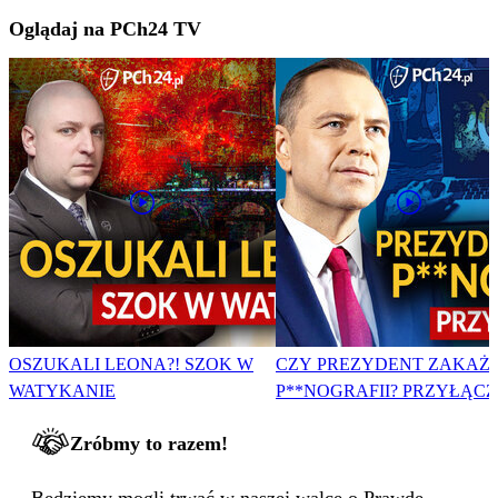
Oglądaj na PCh24 TV
OSZUKALI LEONA?! SZOK W
CZY PREZYDENT ZAKAŻ
WATYKANIE
P**NOGRAFII? PRZYŁĄCZ 
Zróbmy to razem!