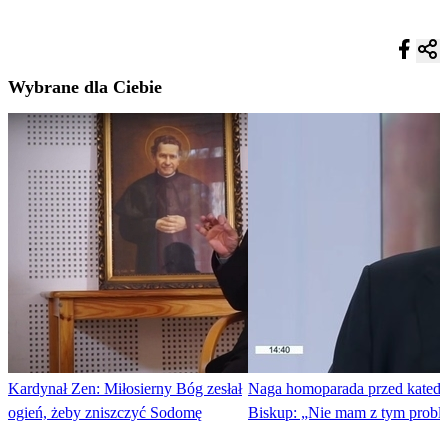
Wybrane dla Ciebie
Kardynał Zen: Miłosierny Bóg zesłał
Naga homoparada przed katedr
ogień, żeby zniszczyć Sodomę
Biskup: „Nie mam z tym probl